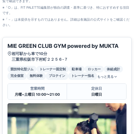
覧で確認できます。
※「○」は、FIT PALETTE編集部が独自の調査・基準に基づき、特におすすめする項目
です。
※「－」は未提供を示すものではありません。詳細は各施設の公式サイトをご確認くだ
さい。
MIE GREEN CLUB GYM powered by MUKTA
相可駅から車で10分
三重県松阪市下村町２２５６-７
競技特化型ジム
トレーナー固定制
駐車場
ロッカー
体組成計
完全個室
無料体験
プロテイン
トレーナー指名
もっと見る
営業時間
定休日
月曜~土曜日 10:00〜21:00
日曜日