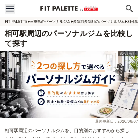
FIT PALETTE
三重県のパーソナルジム
多気郡多気町のパーソナルジム
相可
相可駅周辺のパーソナルジムを比較し
て探す
最終更新日：2026/08/07
相可駅周辺のパーソナルジムを、目的別のおすすめから探し