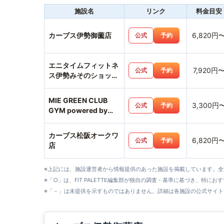
施設名
リンク
料金目安
カーブス伊勢御薗店
6,820円
公式
予約
エニタイムフィットネ
7,920円
公式
予約
ス伊勢みそのショッピ
ングセンター店
MIE GREEN CLUB
3,300円
公式
予約
GYM powered by
MUKTA
カーブス松阪オークワ
6,820円
公式
予約
店
※上記には、施設運営者から情報提供のあった施設を掲載しています。
※「○」は、FIT PALETTE編集部が独自の調査・基準に基づき、特にお
※「－」は未提供を示すものではありません。詳細は各施設の公式サイト