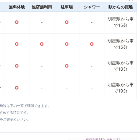
無料体験
他店舗利用
駐車場
シャワー
駅からの距離
明星駅から車
〜
○
-
○
-
で15分
明星駅から車
〜
○
○
○
○
で15分
明星駅から車
〜
○
-
○
-
で18分
明星駅から車
〜
○
-
-
-
で19分
全施設は下の一覧で確認できます。
すすめする項目です。
をご確認ください。