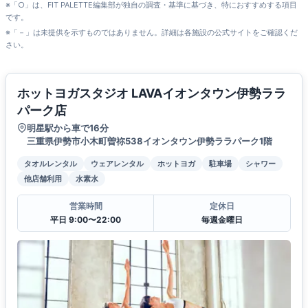
※「○」は、FIT PALETTE編集部が独自の調査・基準に基づき、特におすすめする項目
です。
※「－」は未提供を示すものではありません。詳細は各施設の公式サイトをご確認くだ
さい。
ホットヨガスタジオ LAVAイオンタウン伊勢ララ
パーク店
明星駅から車で16分
三重県伊勢市小木町曽祢538イオンタウン伊勢ララパーク1階
タオルレンタル
ウェアレンタル
ホットヨガ
駐車場
シャワー
他店舗利用
水素水
営業時間
定休日
平日 9:00〜22:00
毎週金曜日