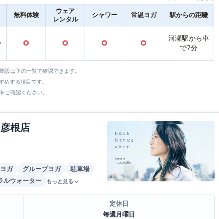
ウェア
無料体験
シャワー
常温ヨガ
駅からの距離
レンタル
河瀬駅から車
〜
○
○
○
○
で7分
全施設は下の一覧で確認できます。
すすめする項目です。
をご確認ください。
ィ彦根店
ヨガ
グループヨガ
駐車場
ラルウォーター
もっと見る
定休日
毎週月曜日