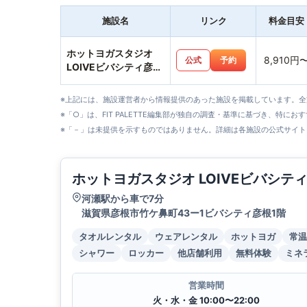
施設名
リンク
料金目安
ホットヨガスタジオ
8,910円
公式
予約
LOIVEビバシティ彦根
店
※上記には、施設運営者から情報提供のあった施設を掲載しています。
※「○」は、FIT PALETTE編集部が独自の調査・基準に基づき、特にお
※「－」は未提供を示すものではありません。詳細は各施設の公式サイト
ホットヨガスタジオ LOIVEビバシテ
河瀬駅から車で7分
滋賀県彦根市竹ケ鼻町43ー1ビバシティ彦根1階
タオルレンタル
ウェアレンタル
ホットヨガ
常温
シャワー
ロッカー
他店舗利用
無料体験
ミネ
営業時間
火・水・金 10:00〜22:00