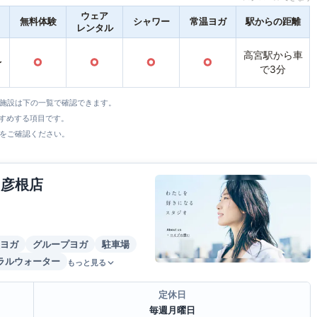
ウェア
無料体験
シャワー
常温ヨガ
駅からの距離
レンタル
高宮駅から車
〜
○
○
○
○
で3分
全施設は下の一覧で確認できます。
すすめする項目です。
をご確認ください。
ィ彦根店
ヨガ
グループヨガ
駐車場
ラルウォーター
もっと見る
定休日
毎週月曜日