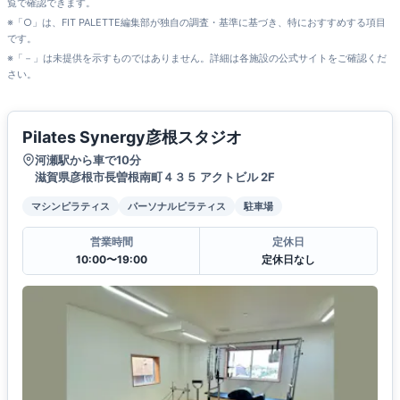
覧で確認できます。
※「○」は、FIT PALETTE編集部が独自の調査・基準に基づき、特におすすめする項目
です。
※「－」は未提供を示すものではありません。詳細は各施設の公式サイトをご確認くだ
さい。
Pilates Synergy彦根スタジオ
河瀬駅から車で10分
滋賀県彦根市長曽根南町４３５ アクトビル 2F
マシンピラティス
パーソナルピラティス
駐車場
営業時間
定休日
10:00〜19:00
定休日なし