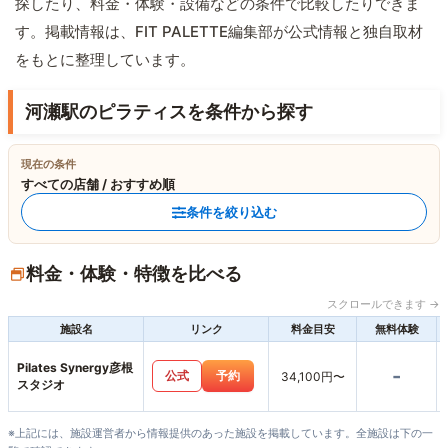
探したり、料金・体験・設備などの条件で比較したりできま
す。掲載情報は、FIT PALETTE編集部が公式情報と独自取材
をもとに整理しています。
河瀬駅のピラティスを条件から探す
現在の条件
すべての店舗 / おすすめ順
条件を絞り込む
料金・体験・特徴を比べる
スクロールできます →
施設名
リンク
料金目安
無料体験
Pilates Synergy彦根
-
公式
予約
34,100円〜
スタジオ
※上記には、施設運営者から情報提供のあった施設を掲載しています。全施設は下の一