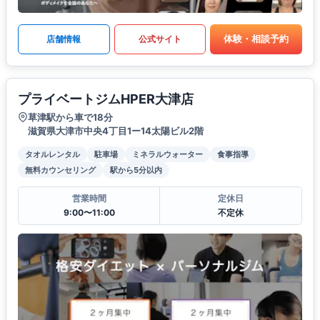
体験・相談予約
店舗情報
公式サイト
プライベートジムHPER大津店
草津駅から車で18分
滋賀県大津市中央4丁目1ー14太陽ビル2階
タオルレンタル
駐車場
ミネラルウォーター
食事指導
無料カウンセリング
駅から5分以内
営業時間
定休日
9:00〜11:00
不定休