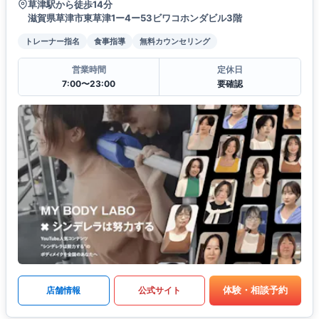
草津駅から徒歩14分
滋賀県草津市東草津1ー4ー53ビワコホンダビル3階
トレーナー指名
食事指導
無料カウンセリング
営業時間
定休日
7:00〜23:00
要確認
体験・相談予約
店舗情報
公式サイト