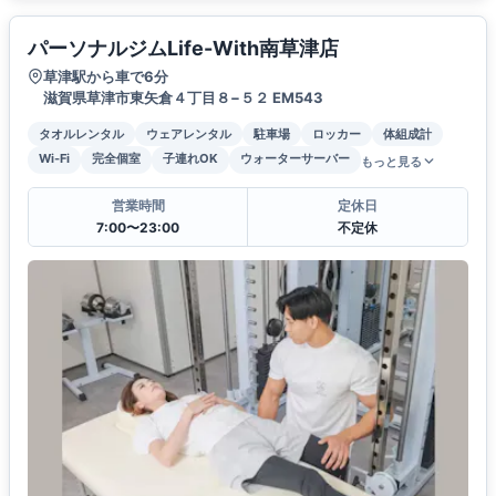
パーソナルジムLife-With南草津店
草津駅から車で6分
滋賀県草津市東矢倉４丁目８−５２ EM543
タオルレンタル
ウェアレンタル
駐車場
ロッカー
体組成計
Wi-Fi
完全個室
子連れOK
ウォーターサーバー
もっと見る
営業時間
定休日
7:00〜23:00
不定休