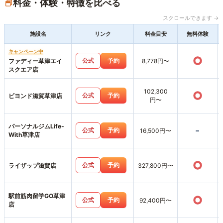
料金・体験・特徴を比べる
スクロールできます →
施設名
リンク
料金目安
無料体験
キャンペーン中
○
公式
予約
ファディー草津エイ
8,778円〜
スクエア店
102,300
○
公式
予約
ビヨンド滋賀草津店
円〜
パーソナルジムLife-
-
公式
予約
16,500円〜
With草津店
○
公式
予約
ライザップ滋賀店
327,800円〜
駅前筋肉留学GO草津
○
公式
予約
92,400円〜
店