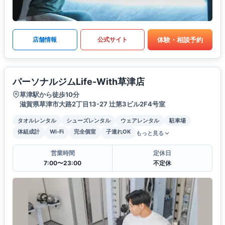
体験・相談予約
店舗情報
公式サイト
パーソナルジムLife-With草津店
草津駅から徒歩10分
滋賀県草津市大路2丁目13-27 辻第3ビル2F4号室
タオルレンタル
シューズレンタル
ウェアレンタル
駐車場
体組成計
Wi-Fi
完全個室
子連れOK
もっと見る
営業時間
定休日
7:00〜23:00
不定休