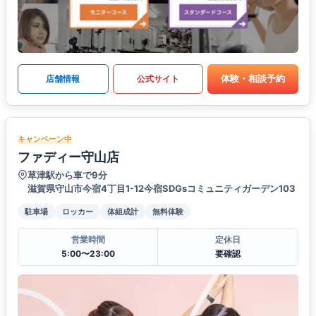
体験・相談予約
店舗情報
公式サイト
キャンペーン中
ファディー守山店
草津駅から車で9分
滋賀県守山市今宿4丁目1-12今宿SDGsコミュニティガーデン103
駐車場
ロッカー
体組成計
無料体験
営業時間
定休日
5:00〜23:00
要確認