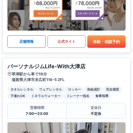
体験・相談予約
店舗情報
公式サイト
パーソナルジムLife-With大津店
草津駅から車で19分
滋賀県大津市末広町116-5 2FL
タオルレンタル
ウェアレンタル
ロッカー
体組成計
完全個室
子連れOK
ミネラルウォーター
トレーナー指名
食事指導
営業時間
定休日
7:00〜23:00
不定休