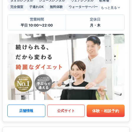
タオルレンタル
シューズレンタル
ウェアレンタル
駐車場
完全個室
子連れOK
無料体験
ウォーターサーバー
もっと見る
営業時間
定休日
平日 10:00〜22:00
月・木
体験・相談予約
店舗情報
公式サイト