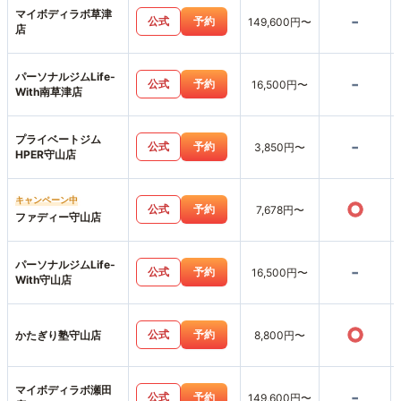
マイボディラボ草津
-
公式
予約
149,600円〜
店
パーソナルジムLife-
-
公式
予約
16,500円〜
With南草津店
プライベートジム
-
公式
予約
3,850円〜
HPER守山店
キャンペーン中
○
公式
予約
7,678円〜
ファディー守山店
パーソナルジムLife-
-
公式
予約
16,500円〜
With守山店
○
公式
予約
かたぎり塾守山店
8,800円〜
マイボディラボ瀬田
-
公式
予約
149,600円〜