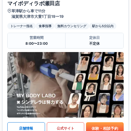
マイボディラボ瀬田店
草津駅から車で11分
滋賀県大津市大萱1丁目19ー19
トレーナー指名
食事指導
無料カウンセリング
駅から5分以内
営業時間
定休日
8:00〜23:00
不定休
体験・相談予約
店舗情報
公式サイト