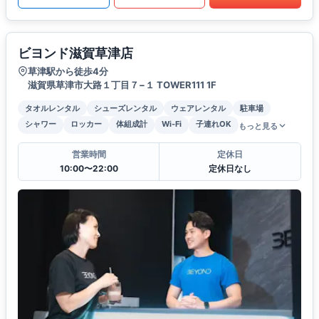
ビヨンド滋賀草津店
草津駅から徒歩4分
滋賀県草津市大路１丁目７−１ TOWER111 1F
タオルレンタル
シューズレンタル
ウェアレンタル
駐車場
シャワー
ロッカー
体組成計
Wi-Fi
子連れOK
もっと見る
営業時間
定休日
10:00〜22:00
定休日なし