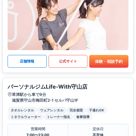
体験・相談予約
店舗情報
公式サイト
パーソナルジムLife-With守山店
草津駅から車で9分
滋賀県守山市梅田町2-1 セルバ守山1F
タオルレンタル
ウェアレンタル
完全個室
子連れOK
ミネラルウォーター
トレーナー指名
食事指導
営業時間
定休日
7:00〜23:00
不定休