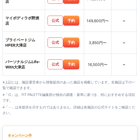
店
マイボディラボ野洲
-
公式
予約
149,600円〜
店
プライベートジム
-
公式
予約
3,850円〜
HPER大津店
パーソナルジムLife-
-
公式
予約
16,500円〜
With大津店
※上記には、施設運営者から情報提供のあった施設を掲載しています。全施設は下の一
覧で確認できます。
※「○」は、FIT PALETTE編集部が独自の調査・基準に基づき、特におすすめする項目
です。
※「－」は未提供を示すものではありません。詳細は各施設の公式サイトをご確認くだ
さい。
キャンペーン中