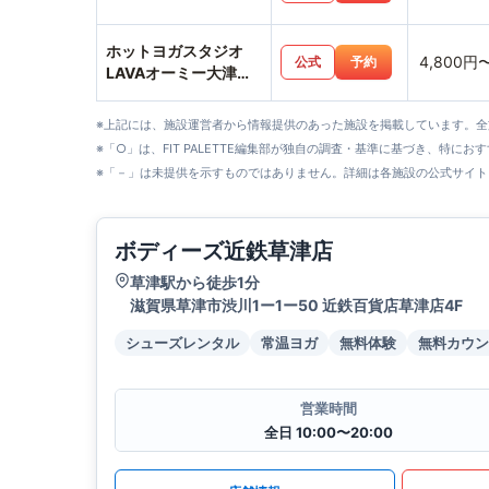
ホットヨガスタジオ
4,800円
公式
予約
LAVAオーミー大津テ
ラス店
※上記には、施設運営者から情報提供のあった施設を掲載しています。
※「○」は、FIT PALETTE編集部が独自の調査・基準に基づき、特にお
※「－」は未提供を示すものではありません。詳細は各施設の公式サイト
ボディーズ近鉄草津店
草津駅から徒歩1分
滋賀県草津市渋川1ー1ー50 近鉄百貨店草津店4F
シューズレンタル
常温ヨガ
無料体験
無料カウン
営業時間
全日 10:00〜20:00