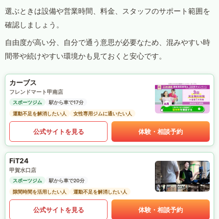
選ぶときは設備や営業時間、料金、スタッフのサポート範囲を
確認しましょう。
自由度が高い分、自分で通う意思が必要なため、混みやすい時
間帯や続けやすい環境かも見ておくと安心です。
カーブス
フレンドマート甲南店
スポーツジム
駅から車で17分
運動不足を解消したい人
女性専用ジムに通いたい人
公式サイトを見る
体験・相談予約
FiT24
甲賀水口店
スポーツジム
駅から車で20分
隙間時間を活用したい人
運動不足を解消したい人
公式サイトを見る
体験・相談予約