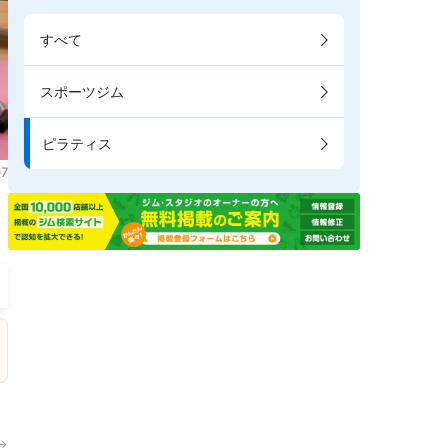
すべて
スポーツジム
ピラティス
7
ま
→