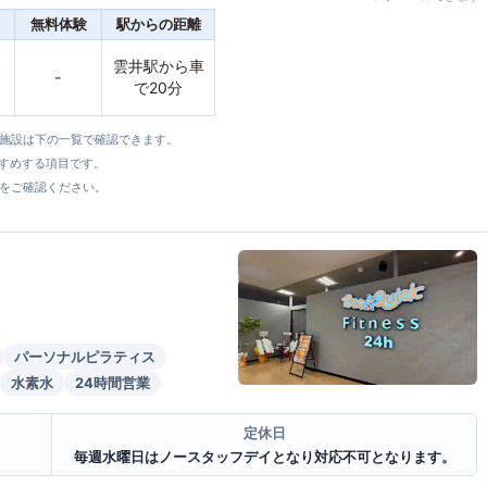
無料体験
駅からの距離
雲井駅から車
〜
-
で20分
全施設は下の一覧で確認できます。
すすめする項目です。
をご確認ください。
パーソナルピラティス
水素水
24時間営業
定休日
毎週水曜日はノースタッフデイとなり対応不可となります。