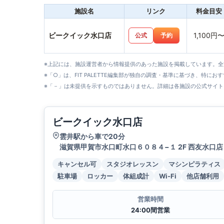
施設名
リンク
料金目安
ビークイック水口店
1,100円
公式
予約
※上記には、施設運営者から情報提供のあった施設を掲載しています。
※「○」は、FIT PALETTE編集部が独自の調査・基準に基づき、特にお
※「－」は未提供を示すものではありません。詳細は各施設の公式サイト
ビークイック水口店
雲井駅から車で20分
滋賀県甲賀市水口町水口６０８４−１ 2F 西友水口店
キャンセル可
スタジオレッスン
マシンピラティス
駐車場
ロッカー
体組成計
Wi-Fi
他店舗利用
営業時間
24:00間営業