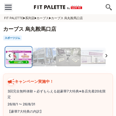
FIT PALETTE
系列店
カーブス
カーブス 烏丸鞍馬口店
カーブス 烏丸鞍馬口店
スポーツジム
キャンペーン実施中！
3回完全無料体験＋必ずもらえる超豪華7大特典※各店先着20名限
定
26/8/1 〜 26/8/31
【豪華7大特典の内訳】