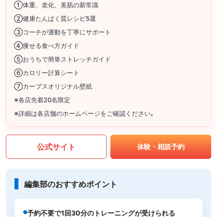
①体重、老化、美肌の新常識
②健康たんぱく質レシピ5選
③コーチが運動を丁寧にサポート
④痩せる食べ方ガイド
⑤おうちで簡単ストレッチガイド
⑥カロリー計算シート
⑦カーブスオリジナル壁紙
※各店先着20名限定
※詳細は各店舗のホームページをご確認ください｡
公式サイト
体験・相談予約
編集部のおすすめポイント
予約不要で1回30分のトレーニングが受けられる