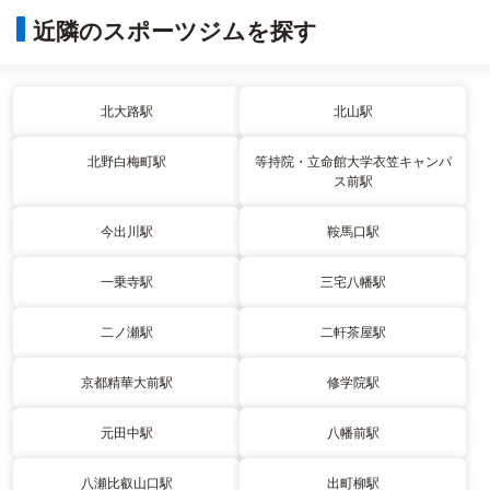
近隣のスポーツジムを探す
北大路駅
北山駅
北野白梅町駅
等持院・立命館大学衣笠キャンパ
ス前駅
今出川駅
鞍馬口駅
一乗寺駅
三宅八幡駅
二ノ瀬駅
二軒茶屋駅
京都精華大前駅
修学院駅
元田中駅
八幡前駅
八瀬比叡山口駅
出町柳駅