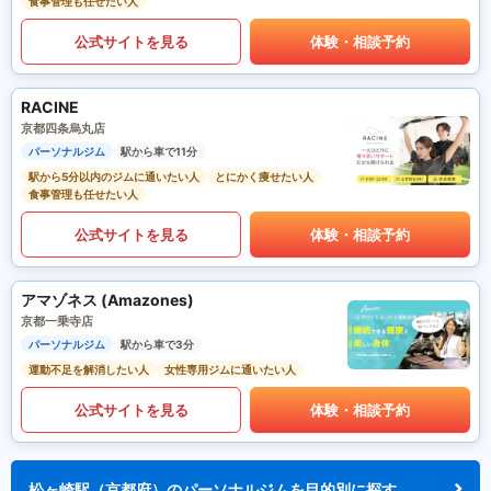
食事管理も任せたい人
公式サイトを見る
体験・相談予約
RACINE
京都四条烏丸店
パーソナルジム
駅から車で11分
駅から5分以内のジムに通いたい人
とにかく痩せたい人
食事管理も任せたい人
公式サイトを見る
体験・相談予約
アマゾネス (Amazones)
京都一乗寺店
パーソナルジム
駅から車で3分
運動不足を解消したい人
女性専用ジムに通いたい人
公式サイトを見る
体験・相談予約
松ヶ崎駅（京都府）のパーソナルジムを目的別に探す