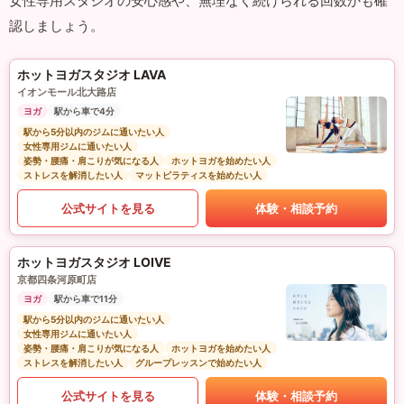
女性専用スタジオの安心感や、無理なく続けられる回数かも確
認しましょう。
ホットヨガスタジオ LAVA
イオンモール北大路店
ヨガ
駅から車で4分
駅から5分以内のジムに通いたい人
女性専用ジムに通いたい人
姿勢・腰痛・肩こりが気になる人
ホットヨガを始めたい人
ストレスを解消したい人
マットピラティスを始めたい人
公式サイトを見る
体験・相談予約
ホットヨガスタジオ LOIVE
京都四条河原町店
ヨガ
駅から車で11分
駅から5分以内のジムに通いたい人
女性専用ジムに通いたい人
姿勢・腰痛・肩こりが気になる人
ホットヨガを始めたい人
ストレスを解消したい人
グループレッスンで始めたい人
公式サイトを見る
体験・相談予約