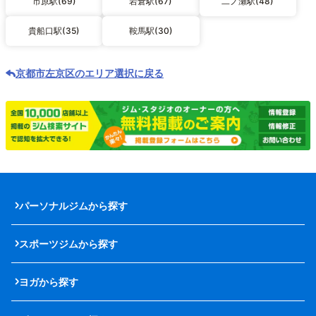
市原駅(69)
岩倉駅(67)
二ノ瀬駅(48)
貴船口駅(35)
鞍馬駅(30)
京都市左京区のエリア選択に戻る
パーソナルジムから探す
スポーツジムから探す
ヨガから探す