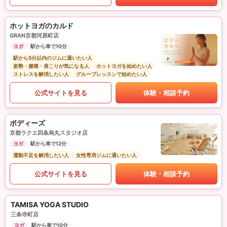
ホットヨガのカルド
GRAN京都河原町店
ヨガ
駅から車で10分
駅から5分以内のジムに通いたい人
姿勢・腰痛・肩こりが気になる人
ホットヨガを始めたい人
ストレスを解消したい人
グループレッスンで始めたい人
公式サイトを見る
体験・相談予約
ボディーズ
京都ラクエ四条烏丸スタジオ店
ヨガ
駅から車で12分
運動不足を解消したい人
女性専用ジムに通いたい人
公式サイトを見る
体験・相談予約
TAMISA YOGA STUDIO
三条寺町店
ヨガ
駅から車で10分