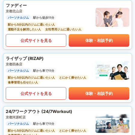
ファディー
京都北山店
パーソナルジム
駅から徒歩11分
駅から5分以内のジムに通いたい人
運動不足を解消したい人
女性専用ジムに通いたい人
公式サイトを見る
体験・相談予約
ライザップ (RIZAP)
京都四条店
パーソナルジム
駅から車で11分
駅から5分以内のジムに通いたい人
とにかく痩せたい人
食事管理も任せたい人
公式サイトを見る
体験・相談予約
24/7ワークアウト (24/7Workout)
京都河原町店
パーソナルジム
駅から車で11分
駅から5分以内のジムに通いたい人
とにかく痩せたい人