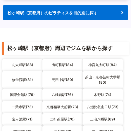
松ヶ崎駅（京都府）のピラティスを目的別に探す
松ヶ崎駅（京都府）周辺でジムを駅から探す
丸太町駅(88)
出町柳駅(84)
神宮丸太町駅(84)
茶山・京都芸術大学駅
修学院駅(81)
元田中駅(80)
(80)
国際会館駅(79)
八幡前駅(76)
木野駅(74)
一乗寺駅(73)
京都精華大前駅(73)
八瀬比叡山口駅(73)
宝ヶ池駅(71)
二軒茶屋駅(70)
三宅八幡駅(69)