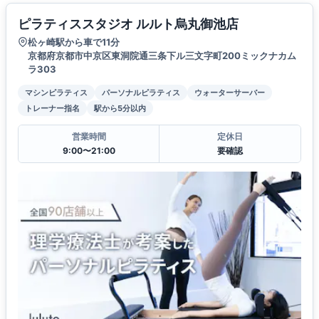
ピラティススタジオ ルルト烏丸御池店
松ヶ崎駅から車で11分
京都府京都市中京区東洞院通三条下ル三文字町200ミックナカム
ラ303
マシンピラティス
パーソナルピラティス
ウォーターサーバー
トレーナー指名
駅から5分以内
営業時間
定休日
9:00〜21:00
要確認