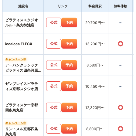
施設名
リンク
料金目安
無料体験
ピラティススタジオ
-
公式
予約
29,700円〜
ルルト烏丸御池店
○
公式
予約
iccaicca FLECX
13,200円〜
キャンペーン中
-
公式
予約
アーバンクラシック
8,580円〜
ピラティス四条河原
町店
ゼンプレイスピラテ
-
公式
予約
10,450円〜
ィス京都スタジオ店
ピラティスケー京都
○
公式
予約
12,320円〜
四条烏丸店
キャンペーン中
○
公式
予約
リントスル京都四条
8,800円〜
烏丸店