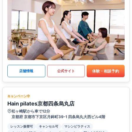
体験・相談予約
店舗情報
公式サイト
キャンペーン中
Hain pilates京都四条烏丸店
松ヶ崎駅から車で12分
京都府 京都市下京区月鉾町39-1 四条烏丸大西ビル4階
レッスン振替可
キャンセル可
マシンピラティス