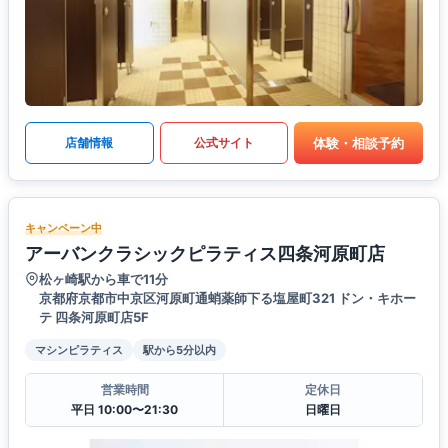
体験・相談予約
店舗情報
公式サイト
キャンペーン中
アーバンクラシックピラティス四条河原町店
松ヶ崎駅から車で11分
京都府京都市中京区河原町通蛸薬師下る塩屋町321 ドン・キホー
テ 四条河原町店5F
マシンピラティス
駅から5分以内
営業時間
定休日
平日 10:00〜21:30
日曜日