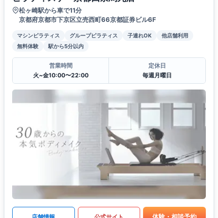
松ヶ崎駅から車で11分
京都府京都市下京区立売西町66京都証券ビル6F
マシンピラティス
グループピラティス
子連れOK
他店舗利用
無料体験
駅から5分以内
営業時間
定休日
火~金10:00〜22:00
毎週月曜日
体験・相談予約
店舗情報
公式サイト