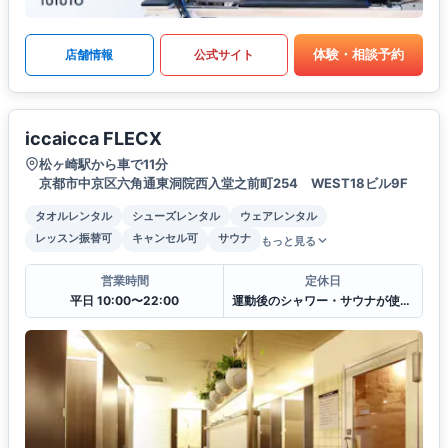
体験・相談予約
店舗情報
公式サイト
iccaicca FLECX
松ヶ崎駅から車で11分
京都市中京区六角通東洞院西入堂之前町254 WEST18ビル9F
タオルレンタル
シューズレンタル
ウェアレンタル
レッスン振替可
キャンセル可
サウナ
もっと見る
営業時間
定休日
平日 10:00〜22:00
運動後のシャワー・サウナが使えます