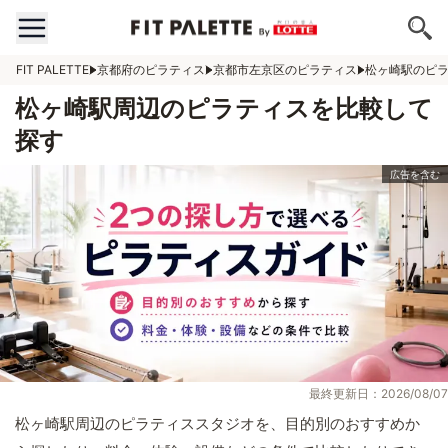
FIT PALETTE
京都府のピラティス
京都市左京区のピラティス
松ヶ崎駅のピ
松ヶ崎駅周辺のピラティスを比較して
探す
最終更新日：2026/08/07
松ヶ崎駅周辺のピラティススタジオを、目的別のおすすめか