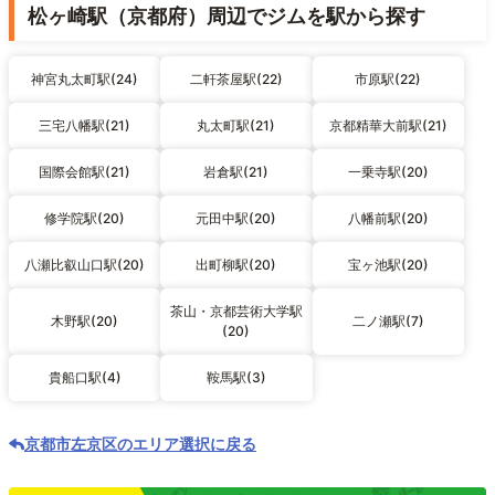
松ヶ崎駅（京都府）周辺でジムを駅から探す
神宮丸太町駅(24)
二軒茶屋駅(22)
市原駅(22)
三宅八幡駅(21)
丸太町駅(21)
京都精華大前駅(21)
国際会館駅(21)
岩倉駅(21)
一乗寺駅(20)
修学院駅(20)
元田中駅(20)
八幡前駅(20)
八瀬比叡山口駅(20)
出町柳駅(20)
宝ヶ池駅(20)
茶山・京都芸術大学駅
木野駅(20)
二ノ瀬駅(7)
(20)
貴船口駅(4)
鞍馬駅(3)
京都市左京区のエリア選択に戻る