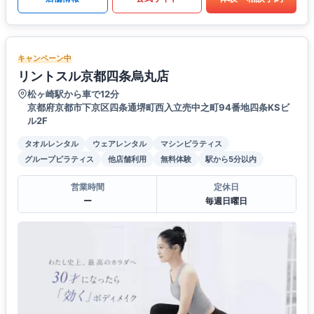
キャンペーン中
リントスル京都四条烏丸店
松ヶ崎駅から車で12分
京都府京都市下京区四条通堺町西入立売中之町94番地四条KSビ
ル2F
タオルレンタル
ウェアレンタル
マシンピラティス
グループピラティス
他店舗利用
無料体験
駅から5分以内
営業時間
定休日
ー
毎週日曜日