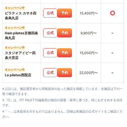
キャンペーン中
○
公式
予約
ピラティス カサネ四
15,400円〜
条烏丸店
キャンペーン中
-
公式
予約
Hain pilates京都四条
9,900円〜
烏丸店
キャンペーン中
-
公式
予約
スタジオアイビー四
15,000円〜
条大宮店
キャンペーン中
-
公式
予約
22,000円〜
La pilates西院店
※上記には、施設運営者から情報提供のあった施設を掲載しています。全施設は下の一
覧で確認できます。
※「○」は、FIT PALETTE編集部が独自の調査・基準に基づき、特におすすめする項目
です。
※「－」は未提供を示すものではありません。詳細は各施設の公式サイトをご確認くだ
さい。