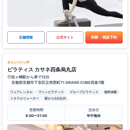
体験・相談予約
店舗情報
公式サイト
キャンペーン中
ピラティス カサネ四条烏丸店
松ヶ崎駅から車で12分
京都府京都市下京区立売西町71 GRAND CUBE四条7階
ウェアレンタル
マシンピラティス
グループピラティス
無料体験
ミネラルウォーター
駅から5分以内
営業時間
定休日
8:00〜21:00
年中無休