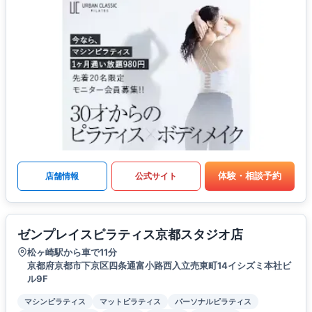
体験・相談予約
店舗情報
公式サイト
ゼンプレイスピラティス京都スタジオ店
松ヶ崎駅から車で11分
京都府京都市下京区四条通富小路西入立売東町14イシズミ本社ビ
ル9F
マシンピラティス
マットピラティス
パーソナルピラティス