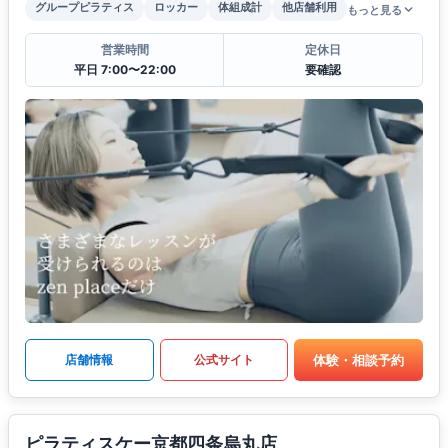
グループピラティス
ロッカー
体組成計
他店舗利用
もっと見る
営業時間
定休日
平日 7:00〜22:00
要確認
体験・相談予約
店舗情報
公式サイト
ピラティスケー京都四条烏丸店