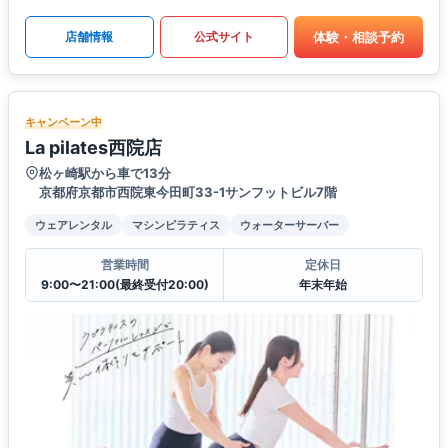
体験・相談予約
店舗情報
公式サイト
キャンペーン中
La pilates西院店
松ヶ崎駅から車で13分
京都府京都市西院東今田町33-1サンフットビル7階
ウェアレンタル
マシンピラティス
ウォーターサーバー
営業時間
定休日
9:00〜21:00(最終受付20:00)
年末年始