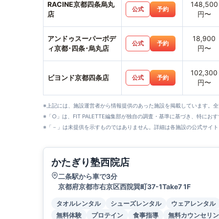
RACINE京都四条烏丸
148,500
公式
予約
店
円〜
アンドゥスーパーボデ
18,900
公式
予約
ィ京都･四条･烏丸店
円〜
102,300
ビヨンド京都四条店
公式
予約
円〜
※上記には、施設運営者から情報提供のあった施設を掲載しています。
※「○」は、FIT PALETTE編集部が独自の調査・基準に基づき、特にお
※「－」は未提供を示すものではありません。詳細は各施設の公式サイト
かたぎり塾西院店
二条駅から車で3分
京都府京都市右京区西院巽町37-1Take7 1F
タオルレンタル
シューズレンタル
ウェアレンタル
無料体験
プロテイン
食事指導
無料カウンセリン