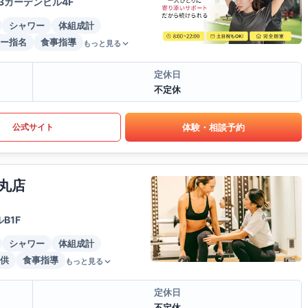
3ガーデンビル4F
シャワー
体組成計
ー指名
食事指導
もっと見る
定休日
不定休
体験・相談予約
公式サイト
丸店
B1F
シャワー
体組成計
供
食事指導
もっと見る
定休日
不定休