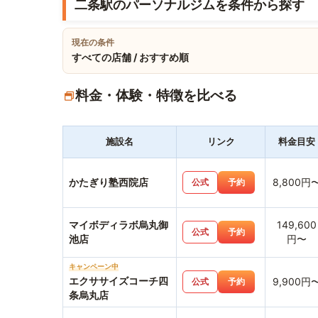
二条駅のパーソナルジムを条件から探す
現在の条件
すべての店舗 / おすすめ順
料金・体験・特徴を比べる
施設名
リンク
料金目安
かたぎり塾西院店
8,800円
公式
予約
マイボディラボ烏丸御
149,600
公式
予約
池店
円〜
キャンペーン中
エクササイズコーチ四
9,900円
公式
予約
条烏丸店