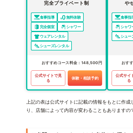
完全プライベート制
や
食事指導
無料体験
食事指
完全個室
シャワー
シャワ
ウェアレンタル
シュー
シューズレンタル
おすすめコース料金
148,500円
おす
公式サイトで見
公式サイ
体験・相談予約
る
る
上記の表は公式サイトに記載の情報をもとに作成
り、店舗によって内容が変わることもありますの