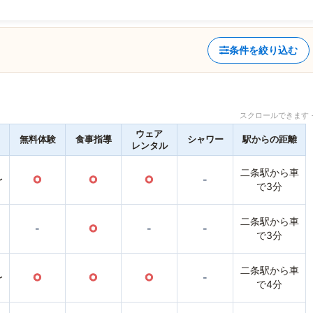
条件を絞り込む
スクロールできます 
ウェア
無料体験
食事指導
シャワー
駅からの距離
レンタル
二条駅から車
〜
○
○
○
-
で3分
二条駅から車
-
○
-
-
で3分
二条駅から車
〜
○
○
○
-
で4分