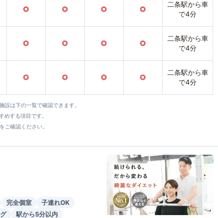
二条駅から車
○
○
○
○
で4分
二条駅から車
○
○
○
○
で4分
二条駅から車
○
○
○
○
で4分
全施設は下の一覧で確認できます。
すすめする項目です。
をご確認ください。
完全個室
子連れOK
グ
駅から5分以内