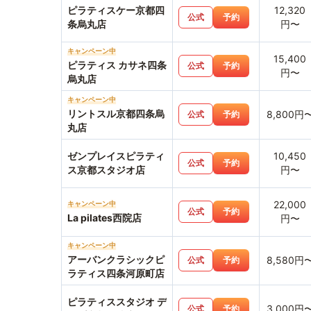
ピラティスケー京都四
12,320
公式
予約
条烏丸店
円〜
キャンペーン中
15,400
ピラティス カサネ四条
公式
予約
円〜
烏丸店
キャンペーン中
リントスル京都四条烏
8,800円
公式
予約
丸店
ゼンプレイスピラティ
10,450
公式
予約
ス京都スタジオ店
円〜
22,000
キャンペーン中
公式
予約
La pilates西院店
円〜
キャンペーン中
アーバンクラシックピ
8,580円
公式
予約
ラティス四条河原町店
ピラティススタジオ デ
3,000円
公式
予約