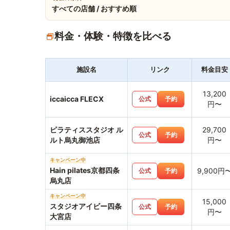
すべての店舗 / おすすめ順
料金・体験・特徴を比べる
施設名
リンク
料金目安
13,200
iccaicca FLECX
公式
予約
円〜
ピラティススタジオ ル
29,700
公式
予約
ルト烏丸御池店
円〜
キャンペーン中
Hain pilates京都四条
9,900円
公式
予約
烏丸店
キャンペーン中
15,000
スタジオアイビー四条
公式
予約
円〜
大宮店