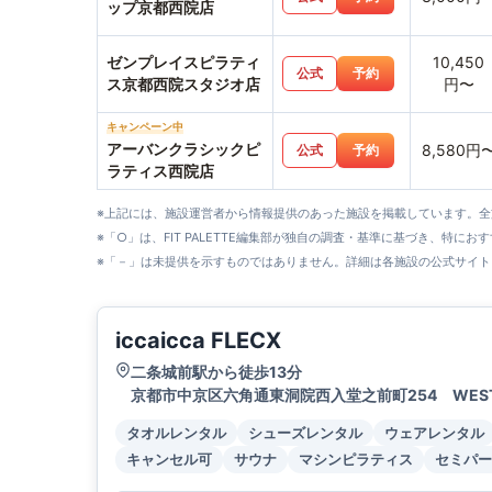
ップ京都西院店
ゼンプレイスピラティ
10,450
公式
予約
ス京都西院スタジオ店
円〜
キャンペーン中
アーバンクラシックピ
8,580円
公式
予約
ラティス西院店
※上記には、施設運営者から情報提供のあった施設を掲載しています。
※「○」は、FIT PALETTE編集部が独自の調査・基準に基づき、特にお
※「－」は未提供を示すものではありません。詳細は各施設の公式サイト
iccaicca FLECX
二条城前駅から徒歩13分
京都市中京区六角通東洞院西入堂之前町254 WEST
タオルレンタル
シューズレンタル
ウェアレンタル
キャンセル可
サウナ
マシンピラティス
セミパー