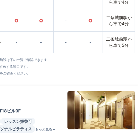
ら車で4分
二条城前駅か
○
○
-
○
ら車で4分
二条城前駅か
〜
-
-
-
-
ら車で5分
全施設は下の一覧で確認できます。
すすめする項目です。
をご確認ください。
18ビル9F
レッスン振替可
ソナルピラティス
もっと見る