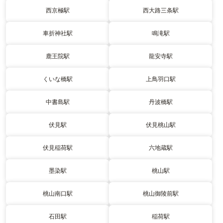
西京極駅
西大路三条駅
車折神社駅
鳴滝駅
鹿王院駅
龍安寺駅
くいな橋駅
上鳥羽口駅
中書島駅
丹波橋駅
伏見駅
伏見桃山駅
伏見稲荷駅
六地蔵駅
墨染駅
桃山駅
桃山南口駅
桃山御陵前駅
石田駅
稲荷駅