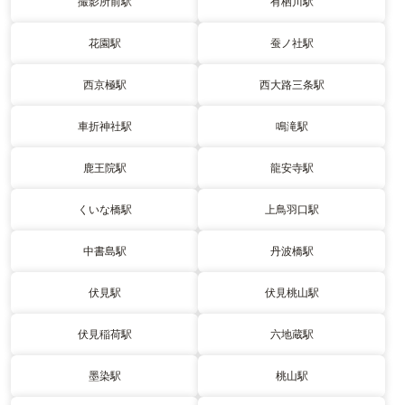
撮影所前駅
有栖川駅
花園駅
蚕ノ社駅
西京極駅
西大路三条駅
車折神社駅
鳴滝駅
鹿王院駅
龍安寺駅
くいな橋駅
上鳥羽口駅
中書島駅
丹波橋駅
伏見駅
伏見桃山駅
伏見稲荷駅
六地蔵駅
墨染駅
桃山駅