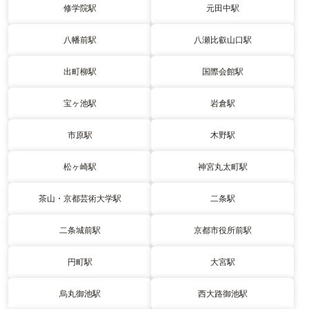
修学院駅
元田中駅
八幡前駅
八瀬比叡山口駅
出町柳駅
国際会館駅
宝ヶ池駅
岩倉駅
市原駅
木野駅
松ヶ崎駅
神宮丸太町駅
茶山・京都芸術大学駅
二条駅
二条城前駅
京都市役所前駅
円町駅
大宮駅
烏丸御池駅
西大路御池駅