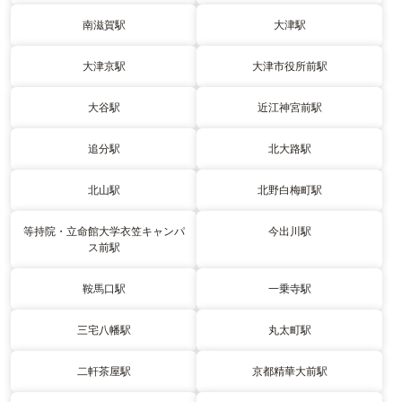
南滋賀駅
大津駅
大津京駅
大津市役所前駅
大谷駅
近江神宮前駅
追分駅
北大路駅
北山駅
北野白梅町駅
等持院・立命館大学衣笠キャンパ
今出川駅
ス前駅
鞍馬口駅
一乗寺駅
三宅八幡駅
丸太町駅
二軒茶屋駅
京都精華大前駅