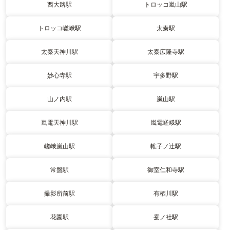
西大路駅
トロッコ嵐山駅
トロッコ嵯峨駅
太秦駅
太秦天神川駅
太秦広隆寺駅
妙心寺駅
宇多野駅
山ノ内駅
嵐山駅
嵐電天神川駅
嵐電嵯峨駅
嵯峨嵐山駅
帷子ノ辻駅
常盤駅
御室仁和寺駅
撮影所前駅
有栖川駅
花園駅
蚕ノ社駅