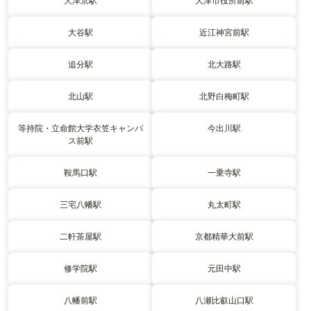
大津京駅
大津市役所前駅
大谷駅
近江神宮前駅
追分駅
北大路駅
北山駅
北野白梅町駅
等持院・立命館大学衣笠キャンパ
今出川駅
ス前駅
鞍馬口駅
一乗寺駅
三宅八幡駅
丸太町駅
二軒茶屋駅
京都精華大前駅
修学院駅
元田中駅
八幡前駅
八瀬比叡山口駅