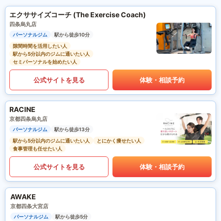
エクササイズコーチ (The Exercise Coach)
四条烏丸店
パーソナルジム
駅から徒歩10分
隙間時間を活用したい人
駅から5分以内のジムに通いたい人
セミパーソナルを始めたい人
公式サイトを見る
体験・相談予約
RACINE
京都四条烏丸店
パーソナルジム
駅から徒歩13分
駅から5分以内のジムに通いたい人
とにかく痩せたい人
食事管理も任せたい人
公式サイトを見る
体験・相談予約
AWAKE
京都四条大宮店
パーソナルジム
駅から徒歩5分