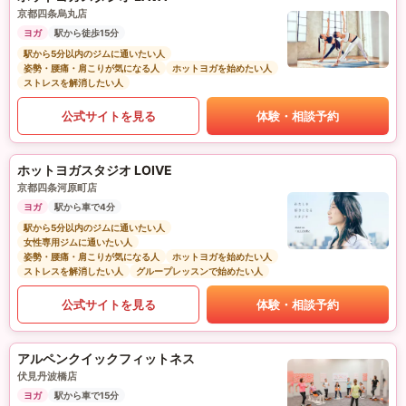
京都四条烏丸店
ヨガ
駅から徒歩15分
駅から5分以内のジムに通いたい人
姿勢・腰痛・肩こりが気になる人
ホットヨガを始めたい人
ストレスを解消したい人
公式サイトを見る
体験・相談予約
ホットヨガスタジオ LOIVE
京都四条河原町店
ヨガ
駅から車で4分
駅から5分以内のジムに通いたい人
女性専用ジムに通いたい人
姿勢・腰痛・肩こりが気になる人
ホットヨガを始めたい人
ストレスを解消したい人
グループレッスンで始めたい人
公式サイトを見る
体験・相談予約
アルペンクイックフィットネス
伏見丹波橋店
ヨガ
駅から車で15分