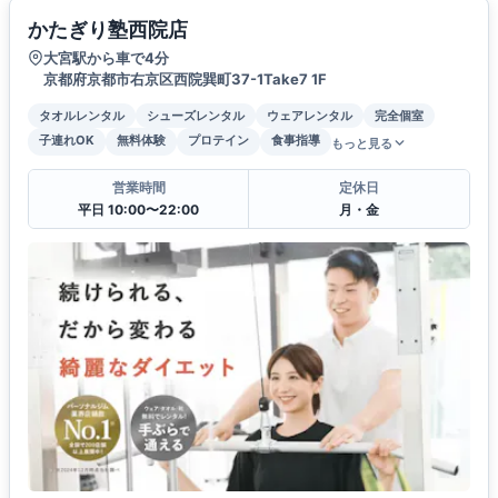
かたぎり塾西院店
大宮駅から車で4分
京都府京都市右京区西院巽町37-1Take7 1F
タオルレンタル
シューズレンタル
ウェアレンタル
完全個室
子連れOK
無料体験
プロテイン
食事指導
もっと見る
営業時間
定休日
平日 10:00〜22:00
月・金