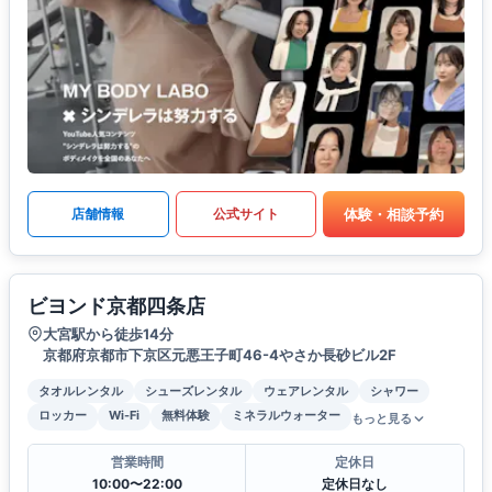
体験・相談予約
店舗情報
公式サイト
ビヨンド京都四条店
大宮駅から徒歩14分
京都府京都市下京区元悪王子町46-4やさか長砂ビル2F
タオルレンタル
シューズレンタル
ウェアレンタル
シャワー
ロッカー
Wi-Fi
無料体験
ミネラルウォーター
もっと見る
営業時間
定休日
10:00〜22:00
定休日なし