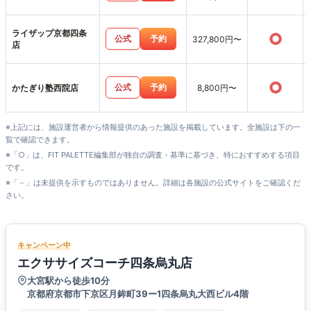
ライザップ京都四条
○
公式
予約
327,800円〜
店
○
公式
予約
かたぎり塾西院店
8,800円〜
※上記には、施設運営者から情報提供のあった施設を掲載しています。全施設は下の一
覧で確認できます。
※「○」は、FIT PALETTE編集部が独自の調査・基準に基づき、特におすすめする項目
です。
※「－」は未提供を示すものではありません。詳細は各施設の公式サイトをご確認くだ
さい。
キャンペーン中
エクササイズコーチ四条烏丸店
大宮駅から徒歩10分
京都府京都市下京区月鉾町39ー1四条烏丸大西ビル4階