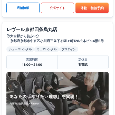
体験・相談予約
店舗情報
公式サイト
レヴール京都四条烏丸店
大宮駅から徒歩9分
京都府京都市中京区小川通三条下る猩々町128松本ビル4階B号
シューズレンタル
ウェアレンタル
プロテイン
営業時間
定休日
11:00〜21:00
要確認