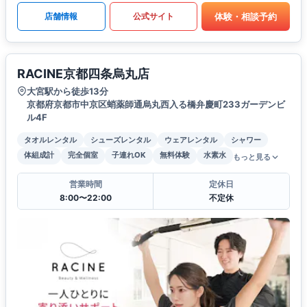
体験・相談予約
店舗情報
公式サイト
RACINE京都四条烏丸店
大宮駅から徒歩13分
京都府京都市中京区蛸薬師通烏丸西入る橋弁慶町233ガーデンビ
ル4F
タオルレンタル
シューズレンタル
ウェアレンタル
シャワー
体組成計
完全個室
子連れOK
無料体験
水素水
もっと見る
営業時間
定休日
8:00〜22:00
不定休