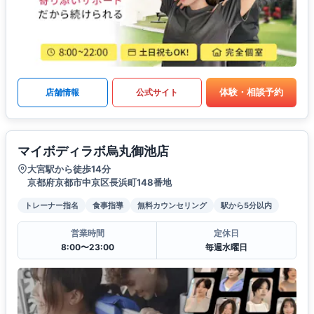
体験・相談予約
店舗情報
公式サイト
マイボディラボ烏丸御池店
大宮駅から徒歩14分
京都府京都市中京区長浜町148番地
トレーナー指名
食事指導
無料カウンセリング
駅から5分以内
営業時間
定休日
8:00〜23:00
毎週水曜日