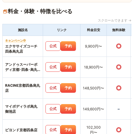
料金・体験・特徴を比べる
スクロールできます →
施設名
リンク
料金目安
無料体験
キャンペーン中
○
公式
予約
エクササイズコーチ
9,900円〜
四条烏丸店
アンドゥスーパーボ
○
公式
予約
18,900円〜
ディ京都･四条･烏丸
店
RACINE京都四条烏丸
○
公式
予約
148,500円〜
店
マイボディラボ烏丸
-
公式
予約
149,600円〜
御池店
102,300
○
公式
予約
ビヨンド京都四条店
円〜