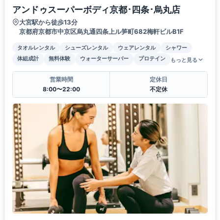
アンドゥスーパーボディ京都･四条･烏丸店
大宮駅から徒歩13分
京都府京都市中京区烏丸通四条上ル笋町682梅軒ビルB1F
タオルレンタル
シューズレンタル
ウェアレンタル
シャワー
体組成計
無料体験
ウォーターサーバー
プロテイン
もっと見る
営業時間
定休日
8:00〜22:00
不定休