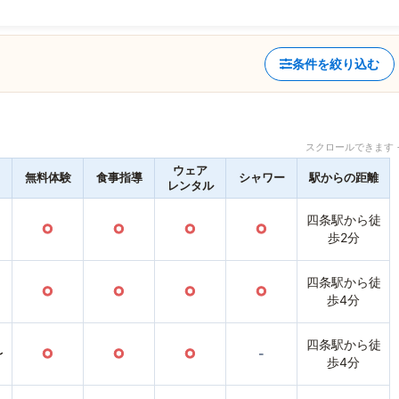
条件を絞り込む
スクロールできます 
ウェア
無料体験
食事指導
シャワー
駅からの距離
レンタル
四条駅から徒
○
○
○
○
歩2分
四条駅から徒
○
○
○
○
歩4分
四条駅から徒
〜
○
○
○
-
歩4分