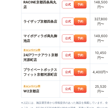
RACINE京都四条烏丸
148,500
公式
予約
店
円〜
327,800
ライザップ京都四条店
公式
予約
円〜
マイボディラボ烏丸御
149,600
公式
予約
池店
円〜
キャンペーン中
10,450
24/7ワークアウト京都
公式
予約
円〜
河原町店
プライベートボックス
4,400円
公式
予約
フィット京都河原町店
25,520
キャンペーン中
公式
予約
W2京都店
円〜
※上記には、施設運営者から情報提供のあった施設を掲載しています。