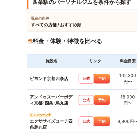
四条駅のパーソナルジムを条件から探す
現在の条件
すべての店舗 / おすすめ順
料金・体験・特徴を比べる
施設名
リンク
料金目安
102,300
ビヨンド京都四条店
公式
予約
円〜
アンドゥスーパーボデ
18,900
公式
予約
ィ京都･四条･烏丸店
円〜
キャンペーン中
エクササイズコーチ四
9,900円
公式
予約
条烏丸店