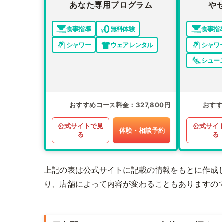
あなた専用プログラム
や
食事指導
無料体験
食事指
シャワー
ウェアレンタル
シャワ
シュー
おすすめコース料金
327,800円
おす
公式サイトで見
公式サイ
体験・相談予約
る
る
上記の表は公式サイトに記載の情報をもとに作成
り、店舗によって内容が変わることもありますの