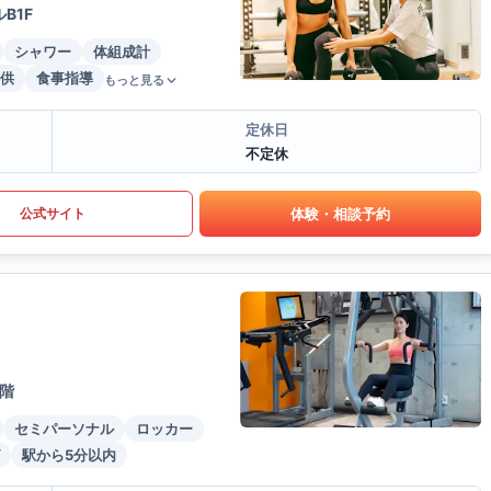
B1F
シャワー
体組成計
供
食事指導
もっと見る
定休日
不定休
体験・相談予約
公式サイト
階
セミパーソナル
ロッカー
駅から5分以内