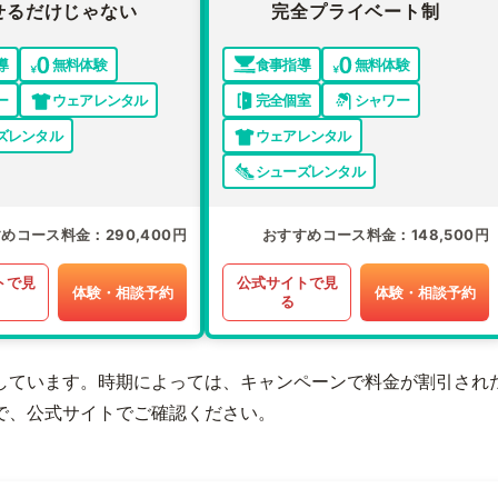
せるだけじゃない
完全プライベート制
導
無料体験
食事指導
無料体験
ー
ウェアレンタル
完全個室
シャワー
ズレンタル
ウェアレンタル
シューズレンタル
すめコース料金
290,400円
おすすめコース料金
148,500円
トで見
公式サイトで見
体験・相談予約
体験・相談予約
る
しています。時期によっては、キャンペーンで料金が割引され
で、公式サイトでご確認ください。