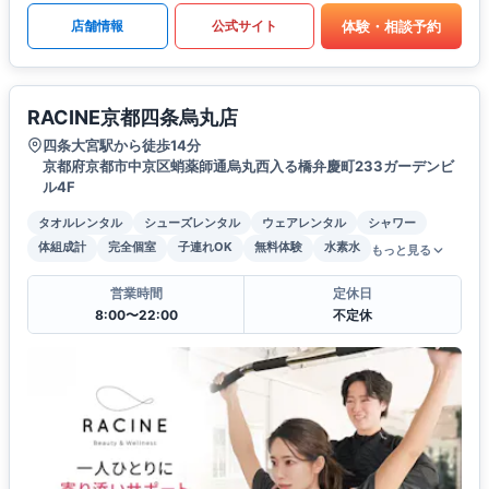
体験・相談予約
店舗情報
公式サイト
RACINE京都四条烏丸店
四条大宮駅から徒歩14分
京都府京都市中京区蛸薬師通烏丸西入る橋弁慶町233ガーデンビ
ル4F
タオルレンタル
シューズレンタル
ウェアレンタル
シャワー
体組成計
完全個室
子連れOK
無料体験
水素水
もっと見る
営業時間
定休日
8:00〜22:00
不定休