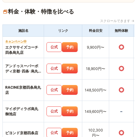
料金・体験・特徴を比べる
スクロールできます →
施設名
リンク
料金目安
無料体験
キャンペーン中
○
公式
予約
エクササイズコーチ
9,900円〜
四条烏丸店
アンドゥスーパーボ
○
公式
予約
18,900円〜
ディ京都･四条･烏丸
店
RACINE京都四条烏丸
○
公式
予約
148,500円〜
店
マイボディラボ烏丸
-
公式
予約
149,600円〜
御池店
102,300
○
公式
予約
ビヨンド京都四条店
円〜