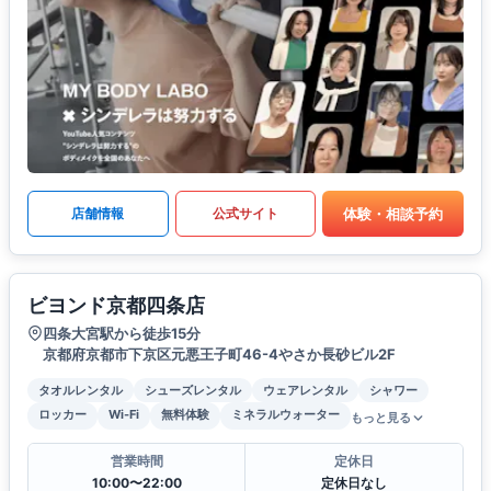
体験・相談予約
店舗情報
公式サイト
ビヨンド京都四条店
四条大宮駅から徒歩15分
京都府京都市下京区元悪王子町46-4やさか長砂ビル2F
タオルレンタル
シューズレンタル
ウェアレンタル
シャワー
ロッカー
Wi-Fi
無料体験
ミネラルウォーター
もっと見る
営業時間
定休日
10:00〜22:00
定休日なし