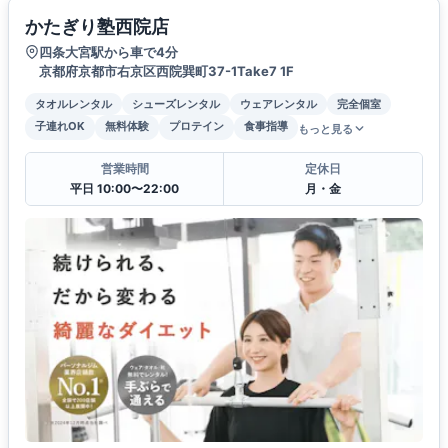
かたぎり塾西院店
四条大宮駅から車で4分
京都府京都市右京区西院巽町37-1Take7 1F
タオルレンタル
シューズレンタル
ウェアレンタル
完全個室
子連れOK
無料体験
プロテイン
食事指導
もっと見る
営業時間
定休日
平日 10:00〜22:00
月・金