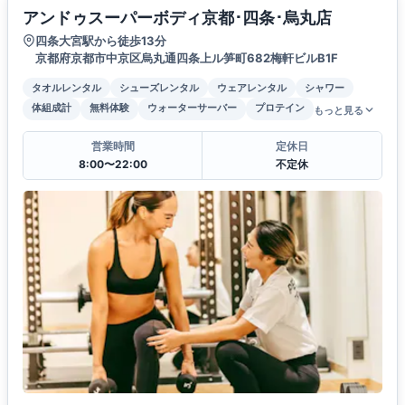
アンドゥスーパーボディ京都･四条･烏丸店
四条大宮駅から徒歩13分
京都府京都市中京区烏丸通四条上ル笋町682梅軒ビルB1F
タオルレンタル
シューズレンタル
ウェアレンタル
シャワー
体組成計
無料体験
ウォーターサーバー
プロテイン
もっと見る
営業時間
定休日
8:00〜22:00
不定休