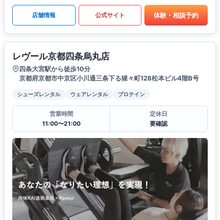
体験・相談予約
店舗情報
公式サイト
レヴール京都四条烏丸店
四条大宮駅から徒歩10分
京都府京都市中京区小川通三条下る猩々町128松本ビル4階B号
シューズレンタル
ウェアレンタル
プロテイン
営業時間
定休日
11:00〜21:00
要確認