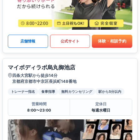
体験・相談予約
店舗情報
公式サイト
マイボディラボ烏丸御池店
四条大宮駅から徒歩14分
京都府京都市中京区長浜町148番地
トレーナー指名
食事指導
無料カウンセリング
駅から5分以内
営業時間
定休日
8:00〜23:00
毎週水曜日