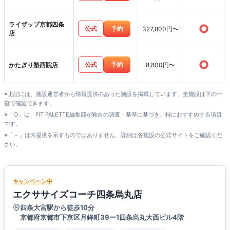
ライザップ京都四条
○
公式
予約
327,800円〜
店
○
公式
予約
かたぎり塾西院店
8,800円〜
※上記には、施設運営者から情報提供のあった施設を掲載しています。全施設は下の一
覧で確認できます。
※「○」は、FIT PALETTE編集部が独自の調査・基準に基づき、特におすすめする項目
です。
※「－」は未提供を示すものではありません。詳細は各施設の公式サイトをご確認くだ
さい。
キャンペーン中
エクササイズコーチ四条烏丸店
四条大宮駅から徒歩10分
京都府京都市下京区月鉾町39ー1四条烏丸大西ビル4階