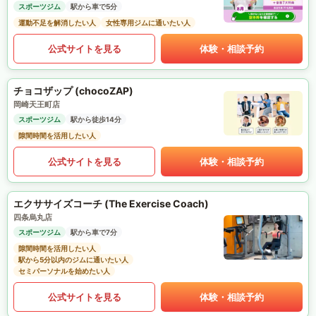
スポーツジム
駅から車で5分
運動不足を解消したい人
女性専用ジムに通いたい人
公式サイトを見る
体験・相談予約
チョコザップ (chocoZAP)
岡崎天王町店
スポーツジム
駅から徒歩14分
隙間時間を活用したい人
公式サイトを見る
体験・相談予約
エクササイズコーチ (The Exercise Coach)
四条烏丸店
スポーツジム
駅から車で7分
隙間時間を活用したい人
駅から5分以内のジムに通いたい人
セミパーソナルを始めたい人
公式サイトを見る
体験・相談予約