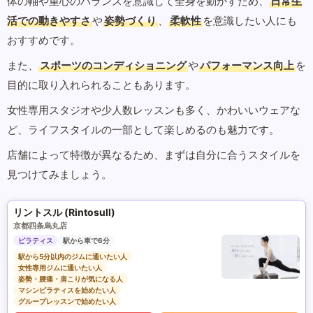
体の軸や重心のバランスを意識して全身を動かすため、
日常生
活での動きやすさ
や
姿勢づくり
、
柔軟性
を意識したい人にも
おすすめです。
また、
スポーツのコンディショニング
や
パフォーマンス向上
を
目的に取り入れられることもあります。
女性専用スタジオや少人数レッスンも多く、かわいいウェアな
ど、ライフスタイルの一部として楽しめるのも魅力です。
店舗によって特徴が異なるため、まずは自分に合うスタイルを
見つけてみましょう。
リントスル (Rintosull)
京都四条烏丸店
ピラティス
駅から車で6分
駅から5分以内のジムに通いたい人
女性専用ジムに通いたい人
姿勢・腰痛・肩こりが気になる人
マシンピラティスを始めたい人
グループレッスンで始めたい人