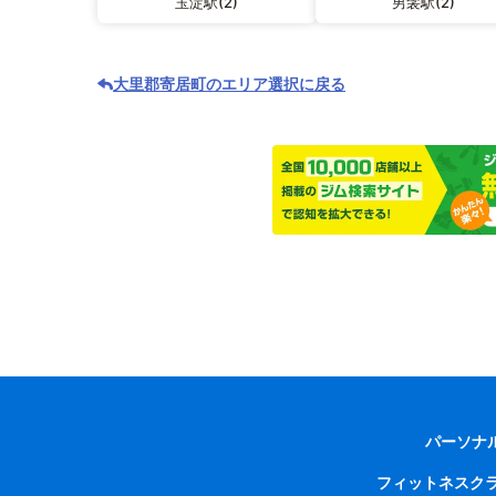
玉淀駅(2)
男衾駅(2)
大里郡寄居町のエリア選択に戻る
パーソナ
フィットネスク