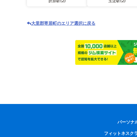
折原駅(2)
玉淀駅(2)
大里郡寄居町のエリア選択に戻る
パーソナ
フィットネスク