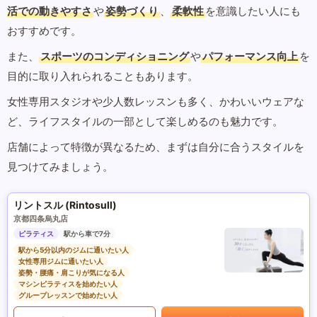
活での動きやすさ
や
姿勢づくり
、
柔軟性
を意識したい人にも
おすすめです。
また、
スポーツのコンディショニング
や
パフォーマンス向上
を
目的に取り入れられることもあります。
女性専用スタジオや少人数レッスンも多く、かわいいウェアな
ど、ライフスタイルの一部として楽しめるのも魅力です。
店舗によって特徴が異なるため、まずは自分に合うスタイルを
見つけてみましょう。
リントスル (Rintosull)
京都四条烏丸店
ピラティス
駅から車で7分
駅から5分以内のジムに通いたい人
女性専用ジムに通いたい人
姿勢・腰痛・肩こりが気になる人
マシンピラティスを始めたい人
グループレッスンで始めたい人