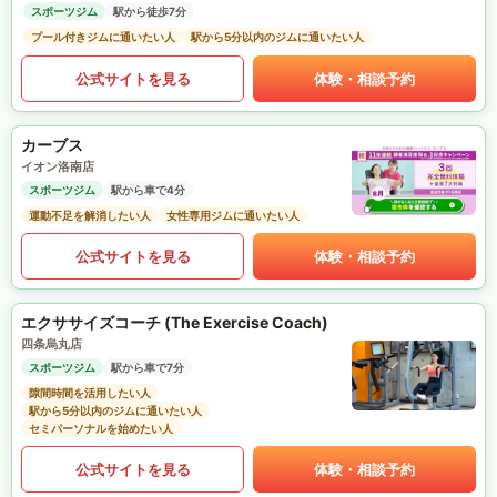
スポーツジム
駅から徒歩7分
プール付きジムに通いたい人
駅から5分以内のジムに通いたい人
公式サイトを見る
体験・相談予約
カーブス
イオン洛南店
スポーツジム
駅から車で4分
運動不足を解消したい人
女性専用ジムに通いたい人
公式サイトを見る
体験・相談予約
エクササイズコーチ (The Exercise Coach)
四条烏丸店
スポーツジム
駅から車で7分
隙間時間を活用したい人
駅から5分以内のジムに通いたい人
セミパーソナルを始めたい人
公式サイトを見る
体験・相談予約