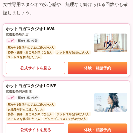
女性専用スタジオの安心感や、無理なく続けられる回数かも確
認しましょう。
ホットヨガスタジオ LAVA
京都四条烏丸店
ヨガ
駅から車で7分
駅から5分以内のジムに通いたい人
姿勢・腰痛・肩こりが気になる人
ホットヨガを始めたい人
ストレスを解消したい人
公式サイトを見る
体験・相談予約
ホットヨガスタジオ LOIVE
京都四条河原町店
ヨガ
駅から車で8分
駅から5分以内のジムに通いたい人
女性専用ジムに通いたい人
姿勢・腰痛・肩こりが気になる人
ホットヨガを始めたい人
ストレスを解消したい人
グループレッスンで始めたい人
公式サイトを見る
体験・相談予約