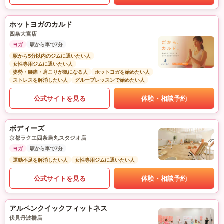
ホットヨガのカルド
四条大宮店
ヨガ
駅から車で7分
駅から5分以内のジムに通いたい人
女性専用ジムに通いたい人
姿勢・腰痛・肩こりが気になる人
ホットヨガを始めたい人
ストレスを解消したい人
グループレッスンで始めたい人
公式サイトを見る
体験・相談予約
ボディーズ
京都ラクエ四条烏丸スタジオ店
ヨガ
駅から車で7分
運動不足を解消したい人
女性専用ジムに通いたい人
公式サイトを見る
体験・相談予約
アルペンクイックフィットネス
伏見丹波橋店