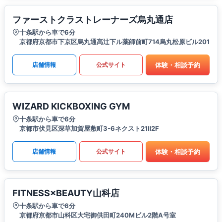
ファーストクラストレーナーズ烏丸通店
十条駅から車で6分
京都府京都市下京区烏丸通高辻下ル薬師前町714烏丸松原ビル201
体験・相談予約
店舗情報
公式サイト
WIZARD KICKBOXING GYM
十条駅から車で6分
京都市伏見区深草加賀屋敷町3-6ネクスト21Ⅱ2F
体験・相談予約
店舗情報
公式サイト
FITNESS×BEAUTY山科店
十条駅から車で6分
京都府京都市山科区大宅御供田町240Mビル2階A号室