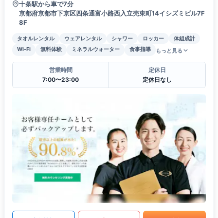
十条駅から車で7分
京都府京都市下京区四条通富小路西入立売東町14イシズミビル7F
8F
タオルレンタル
ウェアレンタル
シャワー
ロッカー
体組成計
Wi-Fi
無料体験
ミネラルウォーター
食事指導
もっと見る
営業時間
定休日
7:00〜23:00
定休日なし