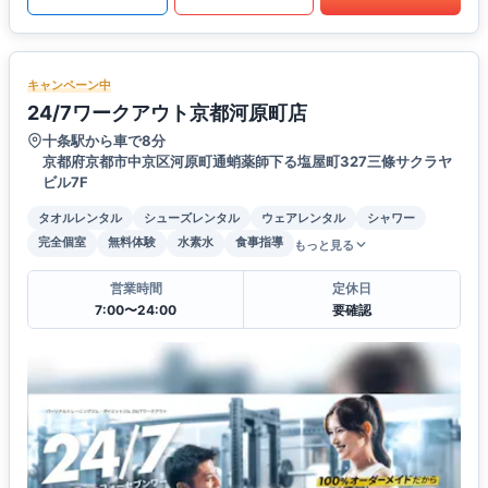
キャンペーン中
24/7ワークアウト京都河原町店
十条駅から車で8分
京都府京都市中京区河原町通蛸薬師下る塩屋町327三條サクラヤ
ビル7F
タオルレンタル
シューズレンタル
ウェアレンタル
シャワー
完全個室
無料体験
水素水
食事指導
もっと見る
営業時間
定休日
7:00〜24:00
要確認