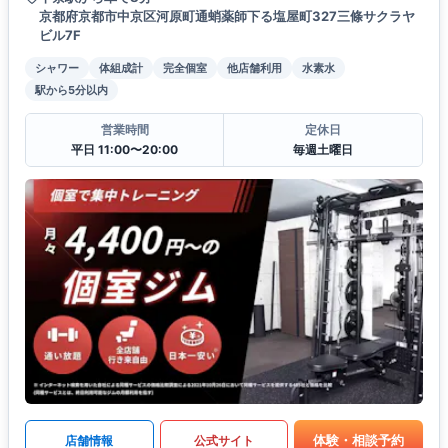
京都府京都市中京区河原町通蛸薬師下る塩屋町327三條サクラヤ
ビル7F
シャワー
体組成計
完全個室
他店舗利用
水素水
駅から5分以内
営業時間
定休日
平日 11:00〜20:00
毎週土曜日
体験・相談予約
店舗情報
公式サイト