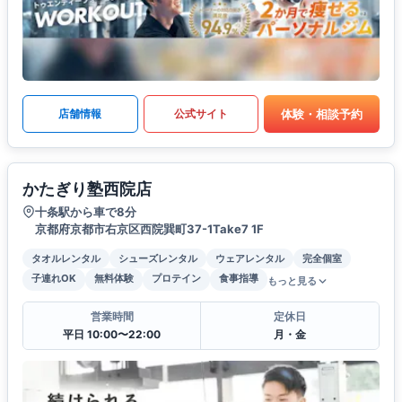
体験・相談予約
店舗情報
公式サイト
かたぎり塾西院店
十条駅から車で8分
京都府京都市右京区西院巽町37-1Take7 1F
タオルレンタル
シューズレンタル
ウェアレンタル
完全個室
子連れOK
無料体験
プロテイン
食事指導
もっと見る
営業時間
定休日
平日 10:00〜22:00
月・金