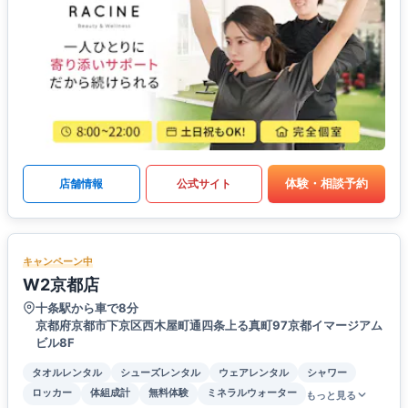
体験・相談予約
店舗情報
公式サイト
キャンペーン中
W2京都店
十条駅から車で8分
京都府京都市下京区西木屋町通四条上る真町97京都イマージアム
ビル8F
タオルレンタル
シューズレンタル
ウェアレンタル
シャワー
ロッカー
体組成計
無料体験
ミネラルウォーター
もっと見る