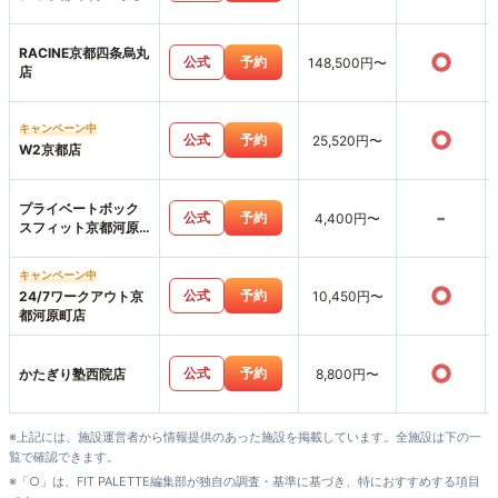
店
RACINE京都四条烏丸
○
公式
予約
148,500円〜
店
キャンペーン中
○
公式
予約
25,520円〜
W2京都店
プライベートボック
-
公式
予約
4,400円〜
スフィット京都河原
町店
キャンペーン中
○
公式
予約
24/7ワークアウト京
10,450円〜
都河原町店
○
公式
予約
かたぎり塾西院店
8,800円〜
※上記には、施設運営者から情報提供のあった施設を掲載しています。全施設は下の一
覧で確認できます。
※「○」は、FIT PALETTE編集部が独自の調査・基準に基づき、特におすすめする項目