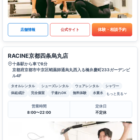
体験・相談予約
店舗情報
公式サイト
RACINE京都四条烏丸店
十条駅から車で8分
京都府京都市中京区蛸薬師通烏丸西入る橋弁慶町233ガーデンビ
ル4F
タオルレンタル
シューズレンタル
ウェアレンタル
シャワー
体組成計
完全個室
子連れOK
無料体験
水素水
もっと見る
営業時間
定休日
8:00〜22:00
不定休