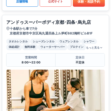
体験・相談予約
店舗情報
公式サイト
アンドゥスーパーボディ京都･四条･烏丸店
十条駅から車で7分
京都府京都市中京区烏丸通四条上ル笋町682梅軒ビルB1F
タオルレンタル
シューズレンタル
ウェアレンタル
シャワー
体組成計
無料体験
ウォーターサーバー
プロテイン
もっと見る
営業時間
定休日
8:00〜22:00
不定休