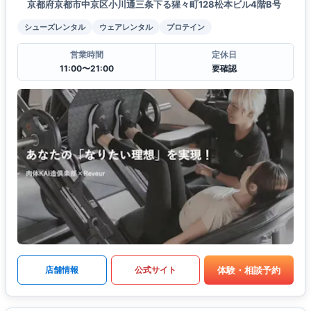
京都府京都市中京区小川通三条下る猩々町128松本ビル4階B号
シューズレンタル
ウェアレンタル
プロテイン
営業時間
定休日
11:00〜21:00
要確認
体験・相談予約
店舗情報
公式サイト