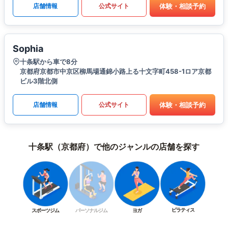
体験・相談予約
店舗情報
公式サイト
Sophia
十条駅から車で8分
京都府京都市中京区柳馬場通錦小路上る十文字町458-1ロア京都
ビル3階北側
体験・相談予約
店舗情報
公式サイト
十条駅（京都府）で他のジャンルの店舗を探す
ピラティス
スポーツジム
パーソナルジム
ヨガ