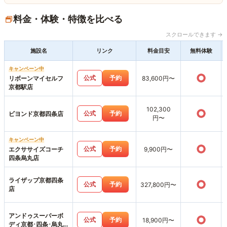
料金・体験・特徴を比べる
スクロールできます →
施設名
リンク
料金目安
無料体験
キャンペーン中
○
公式
予約
リボーンマイセルフ
83,600円〜
京都駅店
102,300
○
公式
予約
ビヨンド京都四条店
円〜
キャンペーン中
○
公式
予約
エクササイズコーチ
9,900円〜
四条烏丸店
ライザップ京都四条
○
公式
予約
327,800円〜
店
アンドゥスーパーボ
○
公式
予約
18,900円〜
ディ京都･四条･烏丸