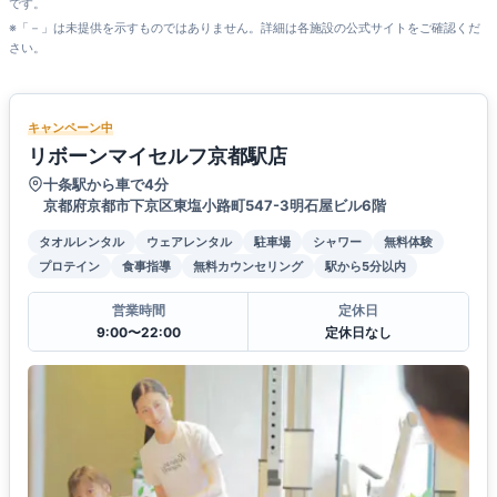
です。
※「－」は未提供を示すものではありません。詳細は各施設の公式サイトをご確認くだ
さい。
キャンペーン中
リボーンマイセルフ京都駅店
十条駅から車で4分
京都府京都市下京区東塩小路町547-3明石屋ビル6階
タオルレンタル
ウェアレンタル
駐車場
シャワー
無料体験
プロテイン
食事指導
無料カウンセリング
駅から5分以内
営業時間
定休日
9:00〜22:00
定休日なし