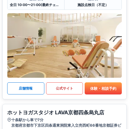
全日 10:00〜21:00(最終チェックイン20:30)
施設点検日（不定）
体験・相談予約
店舗情報
公式サイト
ホットヨガスタジオ LAVA京都四条烏丸店
十条駅から車で7分
京都府京都市下京区四条通東洞院東入立売西町66番地京都証券ビ