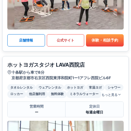
体験・相談予約
店舗情報
公式サイト
ホットヨガスタジオ LAVA西院店
十条駅から車で8分
京都府京都市右京区西院東淳和院町1ー1アフレ西院ビル6F
タオルレンタル
ウェアレンタル
ホットヨガ
常温ヨガ
シャワー
ロッカー
他店舗利用
無料体験
ミネラルウォーター
もっと見る
営業時間
定休日
ー
毎週金曜日