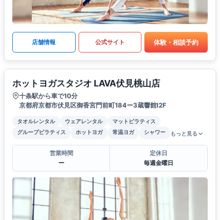
体験・相談予約
店舗情報
公式サイト
ホットヨガスタジオ LAVA伏見桃山店
十条駅から車で10分
京都府京都市伏見区御香宮門前町184ー3蔵響館I2F
タオルレンタル
ウェアレンタル
マットピラティス
グループピラティス
ホットヨガ
常温ヨガ
シャワー
もっと見る
営業時間
定休日
ー
毎週金曜日