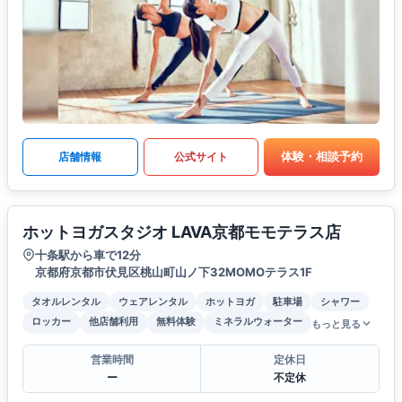
体験・相談予約
店舗情報
公式サイト
ホットヨガスタジオ LAVA京都モモテラス店
十条駅から車で12分
京都府京都市伏見区桃山町山ノ下32MOMOテラス1F
タオルレンタル
ウェアレンタル
ホットヨガ
駐車場
シャワー
ロッカー
他店舗利用
無料体験
ミネラルウォーター
もっと見る
営業時間
定休日
ー
不定休