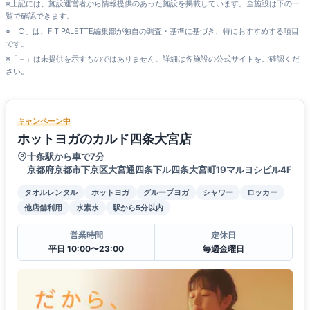
※上記には、施設運営者から情報提供のあった施設を掲載しています。全施設は下の一
覧で確認できます。
※「○」は、FIT PALETTE編集部が独自の調査・基準に基づき、特におすすめする項目
です。
※「－」は未提供を示すものではありません。詳細は各施設の公式サイトをご確認くだ
さい。
キャンペーン中
ホットヨガのカルド四条大宮店
十条駅から車で7分
京都府京都市下京区大宮通四条下ル四条大宮町19マルヨシビル4F
タオルレンタル
ホットヨガ
グループヨガ
シャワー
ロッカー
他店舗利用
水素水
駅から5分以内
営業時間
定休日
平日 10:00〜23:00
毎週金曜日