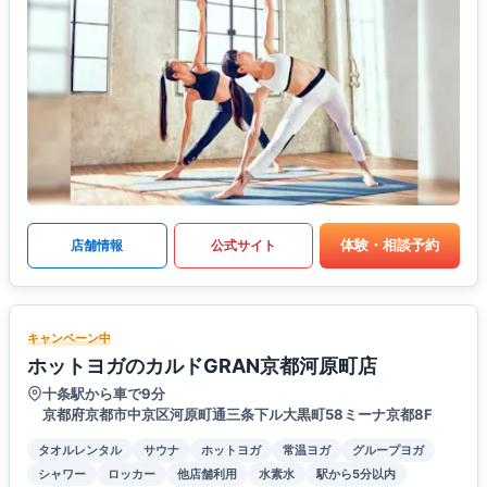
体験・相談予約
店舗情報
公式サイト
キャンペーン中
ホットヨガのカルドGRAN京都河原町店
十条駅から車で9分
京都府京都市中京区河原町通三条下ル大黒町58ミーナ京都8F
タオルレンタル
サウナ
ホットヨガ
常温ヨガ
グループヨガ
シャワー
ロッカー
他店舗利用
水素水
駅から5分以内