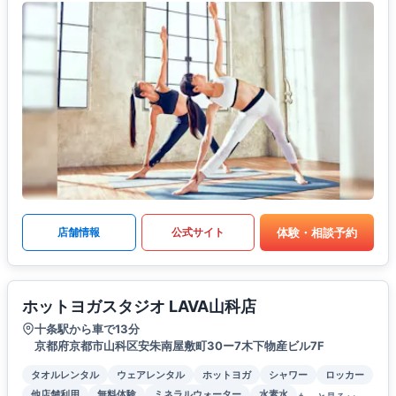
体験・相談予約
店舗情報
公式サイト
ホットヨガスタジオ LAVA山科店
十条駅から車で13分
京都府京都市山科区安朱南屋敷町30ー7木下物産ビル7F
タオルレンタル
ウェアレンタル
ホットヨガ
シャワー
ロッカー
他店舗利用
無料体験
ミネラルウォーター
水素水