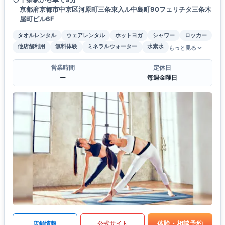
京都府京都市中京区河原町三条東入ル中島町90フェリチタ三条木
屋町ビル6F
タオルレンタル
ウェアレンタル
ホットヨガ
シャワー
ロッカー
他店舗利用
無料体験
ミネラルウォーター
水素水
もっと見る
営業時間
定休日
ー
毎週金曜日
体験・相談予約
店舗情報
公式サイト