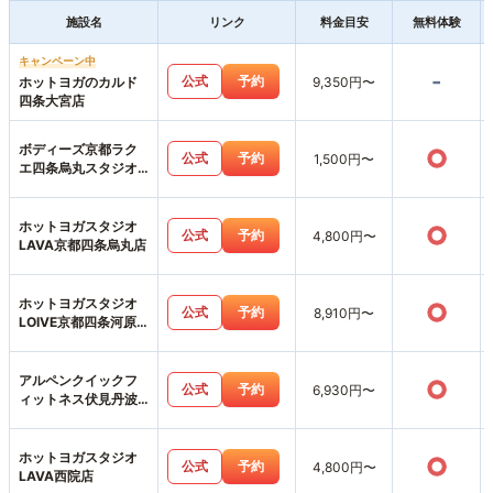
施設名
リンク
料金目安
無料体験
キャンペーン中
-
公式
予約
ホットヨガのカルド
9,350円〜
四条大宮店
ボディーズ京都ラク
○
公式
予約
1,500円〜
エ四条烏丸スタジオ
店
ホットヨガスタジオ
○
公式
予約
4,800円〜
LAVA京都四条烏丸店
ホットヨガスタジオ
○
公式
予約
8,910円〜
LOIVE京都四条河原
町店
アルペンクイックフ
○
公式
予約
6,930円〜
ィットネス伏見丹波
橋店
ホットヨガスタジオ
○
公式
予約
4,800円〜
LAVA西院店