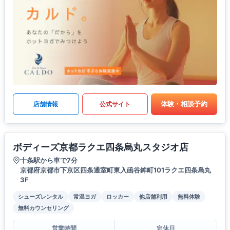
体験・相談予約
店舗情報
公式サイト
ボディーズ京都ラクエ四条烏丸スタジオ店
十条駅から車で7分
京都府京都市下京区四条通室町東入函谷鉾町101ラクエ四条烏丸
3F
シューズレンタル
常温ヨガ
ロッカー
他店舗利用
無料体験
無料カウンセリング
営業時間
定休日