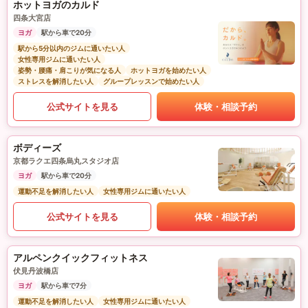
ホットヨガのカルド
四条大宮店
ヨガ
駅から車で20分
駅から5分以内のジムに通いたい人
女性専用ジムに通いたい人
姿勢・腰痛・肩こりが気になる人
ホットヨガを始めたい人
ストレスを解消したい人
グループレッスンで始めたい人
公式サイトを見る
体験・相談予約
ボディーズ
京都ラクエ四条烏丸スタジオ店
ヨガ
駅から車で20分
運動不足を解消したい人
女性専用ジムに通いたい人
公式サイトを見る
体験・相談予約
アルペンクイックフィットネス
伏見丹波橋店
ヨガ
駅から車で7分
運動不足を解消したい人
女性専用ジムに通いたい人