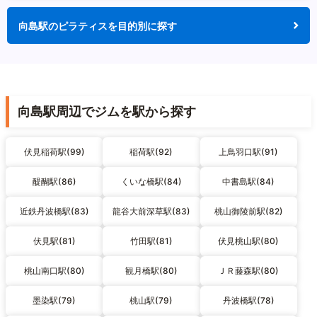
向島駅のピラティスを目的別に探す
向島駅周辺でジムを駅から探す
伏見稲荷駅(99)
稲荷駅(92)
上鳥羽口駅(91)
醍醐駅(86)
くいな橋駅(84)
中書島駅(84)
近鉄丹波橋駅(83)
龍谷大前深草駅(83)
桃山御陵前駅(82)
伏見駅(81)
竹田駅(81)
伏見桃山駅(80)
桃山南口駅(80)
観月橋駅(80)
ＪＲ藤森駅(80)
墨染駅(79)
桃山駅(79)
丹波橋駅(78)