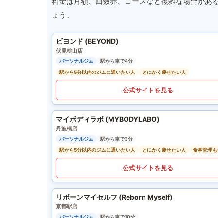
料金は月額、回数券、コースなど複雑な場合があ
ょう。
ビヨンド (BEYOND)
伏見桃山店
パーソナルジム
駅から車で4分
駅から5分以内のジムに通いたい人
とにかく痩せたい人
公式サイトを見る
マイボディラボ (MYBODYLABO)
丹波橋店
パーソナルジム
駅から車で3分
駅から5分以内のジムに通いたい人
とにかく痩せたい人
食事管理も
公式サイトを見る
リボーンマイセルフ (Reborn Myself)
京都駅店
パーソナルジム
駅から車で10分