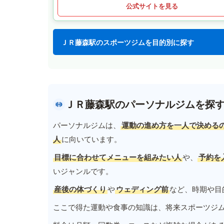
公式サイトを見る
ＪＲ藤森駅のスポーツジムを目的別に探す
ＪＲ藤森駅のパーソナルジムを探
パーソナルジムは、
運動の進め方を一人で決める
人
に向いています。
目標に合わせてメニューを組みたい人
や、
予約を
いジャンルです。
産後の体づくり
や
ウェディング前
など、時期や目
ここで得た運動や食事の知識は、将来スポーツジ