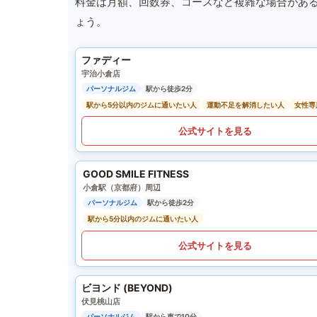
料金は月額、回数券、コースなど複雑な場合があ
ょう。
ファディー
宇治小倉店
パーソナルジム
駅から徒歩2分
駅から5分以内のジムに通いたい人
運動不足を解消したい人
女性専
公式サイトを見る
GOOD SMILE FITNESS
小倉駅（京都府）周辺
パーソナルジム
駅から徒歩2分
駅から5分以内のジムに通いたい人
公式サイトを見る
ビヨンド (BEYOND)
伏見桃山店
パーソナルジム
駅から車で10分