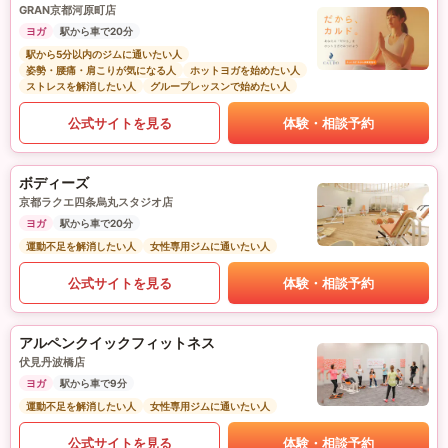
GRAN京都河原町店
ヨガ
駅から車で20分
駅から5分以内のジムに通いたい人
姿勢・腰痛・肩こりが気になる人
ホットヨガを始めたい人
ストレスを解消したい人
グループレッスンで始めたい人
公式サイトを見る
体験・相談予約
ボディーズ
京都ラクエ四条烏丸スタジオ店
ヨガ
駅から車で20分
運動不足を解消したい人
女性専用ジムに通いたい人
公式サイトを見る
体験・相談予約
アルペンクイックフィットネス
伏見丹波橋店
ヨガ
駅から車で9分
運動不足を解消したい人
女性専用ジムに通いたい人
公式サイトを見る
体験・相談予約