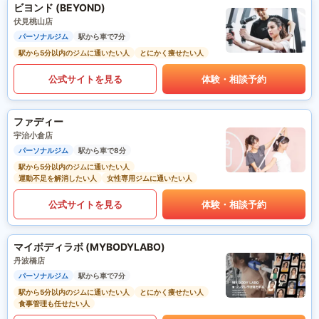
ビヨンド (BEYOND)
伏見桃山店
パーソナルジム
駅から車で7分
駅から5分以内のジムに通いたい人
とにかく痩せたい人
公式サイトを見る
体験・相談予約
ファディー
宇治小倉店
パーソナルジム
駅から車で8分
駅から5分以内のジムに通いたい人
運動不足を解消したい人
女性専用ジムに通いたい人
公式サイトを見る
体験・相談予約
マイボディラボ (MYBODYLABO)
丹波橋店
パーソナルジム
駅から車で7分
駅から5分以内のジムに通いたい人
とにかく痩せたい人
食事管理も任せたい人