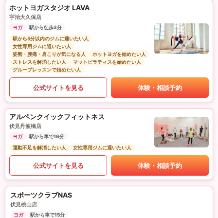
ホットヨガスタジオ LAVA
宇治大久保店
ヨガ
駅から徒歩3分
駅から5分以内のジムに通いたい人
女性専用ジムに通いたい人
姿勢・腰痛・肩こりが気になる人
ホットヨガを始めたい人
ストレスを解消したい人
マットピラティスを始めたい人
グループレッスンで始めたい人
公式サイトを見る
体験・相談予約
アルペンクイックフィットネス
伏見丹波橋店
ヨガ
駅から車で16分
運動不足を解消したい人
女性専用ジムに通いたい人
公式サイトを見る
体験・相談予約
スポーツクラブNAS
伏見桃山店
ヨガ
駅から車で15分