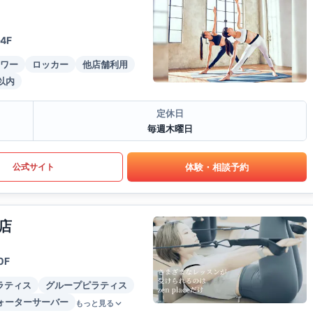
4F
ワー
ロッカー
他店舗利用
以内
定休日
毎週木曜日
体験・相談予約
公式サイト
店
0F
ラティス
グループピラティス
ォーターサーバー
もっと見る