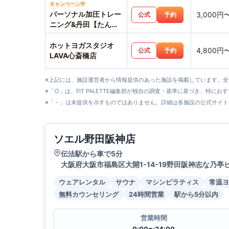
キャンペーン中
パーソナル加圧トレー
3,000円
公式
予約
ニング&丹田【たんで
ん】波動整体スタジオ
Hearts227-ハーツニ
ホットヨガスタジオ
4,800円
公式
予約
ニナナ-
LAVA心斎橋店
※上記には、施設運営者から情報提供のあった施設を掲載しています。
※「○」は、FIT PALETTE編集部が独自の調査・基準に基づき、特にお
※「－」は未提供を示すものではありません。詳細は各施設の公式サイト
ソエル野田阪神店
伝法駅から車で5分
大阪府大阪市福島区大開1-14-19野田阪神志な乃亭ビ
ウェアレンタル
サウナ
マシンピラティス
常温ヨ
無料カウンセリング
24時間営業
駅から5分以内
営業時間