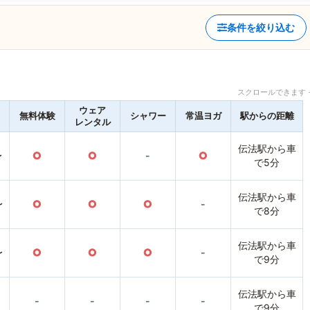
条件を絞り込む
スクロールできます 
ウェア
無料体験
シャワー
常温ヨガ
駅からの距離
レンタル
伝法駅から車
〜
○
○
-
○
で5分
伝法駅から車
〜
○
○
○
-
で8分
伝法駅から車
〜
○
○
○
-
で9分
伝法駅から車
-
-
-
-
で9分