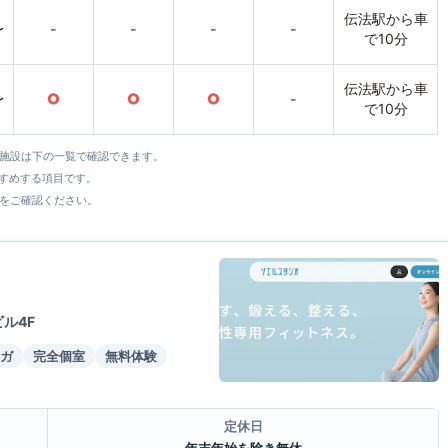
伝法駅から車
〜
-
-
-
-
で10分
伝法駅から車
〜
○
○
○
-
で10分
全施設は下の一覧で確認できます。
すすめする項目です。
をご確認ください。
ル4F
ガ
完全個室
無料体験
定休日