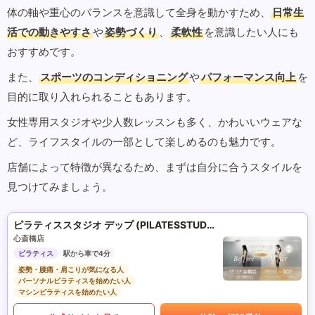
体の軸や重心のバランスを意識して全身を動かすため、
日常生
活での動きやすさ
や
姿勢づくり
、
柔軟性
を意識したい人にも
おすすめです。
また、
スポーツのコンディショニング
や
パフォーマンス向上
を
目的に取り入れられることもあります。
女性専用スタジオや少人数レッスンも多く、かわいいウェアな
ど、ライフスタイルの一部として楽しめるのも魅力です。
店舗によって特徴が異なるため、まずは自分に合うスタイルを
見つけてみましょう。
ピラティススタジオ デップ (PILATESSTUDIO DEP)
心斎橋店
ピラティス
駅から車で4分
姿勢・腰痛・肩こりが気になる人
パーソナルピラティスを始めたい人
マシンピラティスを始めたい人