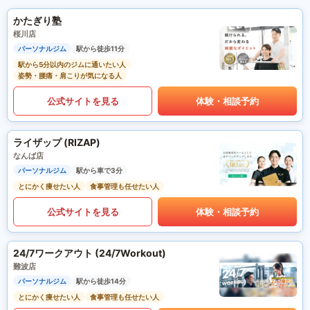
かたぎり塾
桜川店
パーソナルジム
駅から徒歩11分
駅から5分以内のジムに通いたい人
姿勢・腰痛・肩こりが気になる人
公式サイトを見る
体験・相談予約
ライザップ (RIZAP)
なんば店
パーソナルジム
駅から車で3分
とにかく痩せたい人
食事管理も任せたい人
公式サイトを見る
体験・相談予約
24/7ワークアウト (24/7Workout)
難波店
パーソナルジム
駅から徒歩14分
とにかく痩せたい人
食事管理も任せたい人