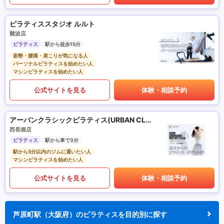
ピラティススタジオ ルルト
難波店
ピラティス
駅から徒歩15分
姿勢・腰痛・肩こりが気になる人
パーソナルピラティスを始めたい人
マシンピラティスを始めたい人
公式サイトを見る
体験・相談予約
アーバンクラシックピラティス(URBAN CLASSIC PILATES)
西長堀店
ピラティス
駅から車で3分
駅から5分以内のジムに通いたい人
マシンピラティスを始めたい人
公式サイトを見る
体験・相談予約
芦原町駅（大阪府）のピラティスを目的別に探す