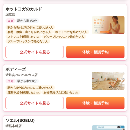
ホットヨガのカルド
堀江店
ヨガ
駅から車で3分
駅から5分以内のジムに通いたい人
姿勢・腰痛・肩こりが気になる人
ホットヨガを始めたい人
ストレスを解消したい人
グループレッスンで始めたい人
グループレッスンで始めたい人
公式サイトを見る
体験・相談予約
ボディーズ
近鉄あべのハルカス店
ヨガ
駅から車で6分
駅から5分以内のジムに通いたい人
運動不足を解消したい人
女性専用ジムに通いたい人
公式サイトを見る
体験・相談予約
ソエル(SOELU)
堺筋本町店