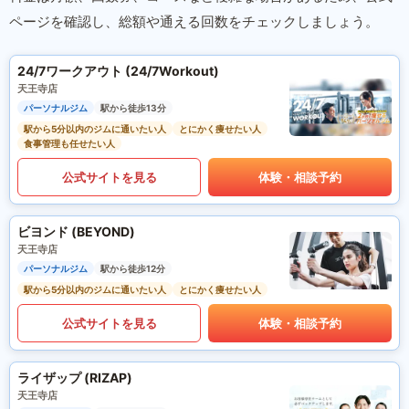
ページを確認し、総額や通える回数をチェックしましょう。
24/7ワークアウト (24/7Workout)
天王寺店
パーソナルジム
駅から徒歩13分
駅から5分以内のジムに通いたい人
とにかく痩せたい人
食事管理も任せたい人
公式サイトを見る
体験・相談予約
ビヨンド (BEYOND)
天王寺店
パーソナルジム
駅から徒歩12分
駅から5分以内のジムに通いたい人
とにかく痩せたい人
公式サイトを見る
体験・相談予約
ライザップ (RIZAP)
天王寺店