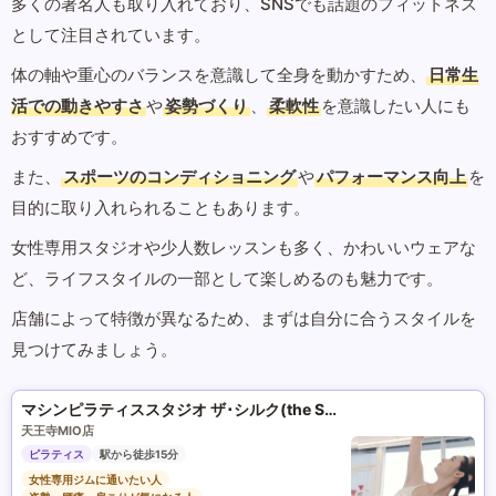
多くの著名人も取り入れており、SNSでも話題のフィットネス
として注目されています。
体の軸や重心のバランスを意識して全身を動かすため、
日常生
活での動きやすさ
や
姿勢づくり
、
柔軟性
を意識したい人にも
おすすめです。
また、
スポーツのコンディショニング
や
パフォーマンス向上
を
目的に取り入れられることもあります。
女性専用スタジオや少人数レッスンも多く、かわいいウェアな
ど、ライフスタイルの一部として楽しめるのも魅力です。
店舗によって特徴が異なるため、まずは自分に合うスタイルを
見つけてみましょう。
マシンピラティススタジオ ザ･シルク(the SILK)
天王寺MIO店
ピラティス
駅から徒歩15分
女性専用ジムに通いたい人