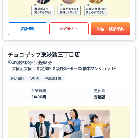
体験・相談予約
店舗情報
公式サイト
チョコザップ東淡路三丁目店
JR淡路駅から徒歩8分
大阪府大阪市東淀川区東淡路3ー6ー22柚木マンション 1F
体組成計
Wi-Fi
他店舗利用
営業時間
定休日
24:00間
要確認