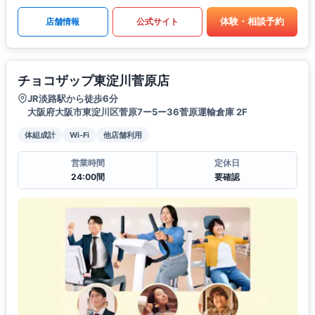
体験・相談予約
店舗情報
公式サイト
チョコザップ東淀川菅原店
JR淡路駅から徒歩6分
大阪府大阪市東淀川区菅原7ー5ー36菅原運輸倉庫 2F
体組成計
Wi-Fi
他店舗利用
営業時間
定休日
24:00間
要確認