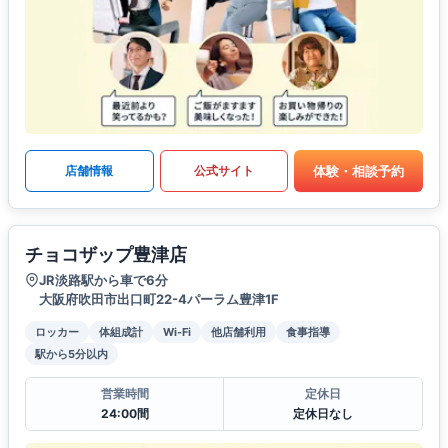
体験・相談予約
店舗情報
公式サイト
チョコザップ豊津店
JR淡路駅から車で6分
大阪府吹田市出口町22-4パーラム豊津1F
ロッカー
体組成計
Wi-Fi
他店舗利用
食事指導
駅から5分以内
営業時間
定休日
24:00間
定休日なし