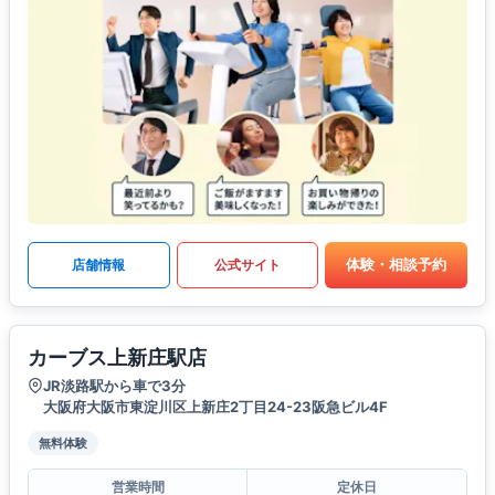
体験・相談予約
店舗情報
公式サイト
カーブス上新庄駅店
JR淡路駅から車で3分
大阪府大阪市東淀川区上新庄2丁目24-23阪急ビル4F
無料体験
営業時間
定休日