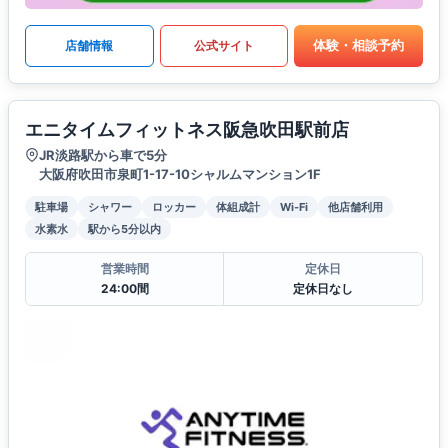
体験・相談予約
店舗情報
公式サイト
エニタイムフィットネス阪急吹田駅前店
JR淡路駅から車で5分
大阪府吹田市泉町1-17-10シャルムマンション1F
駐車場
シャワー
ロッカー
体組成計
Wi-Fi
他店舗利用
水素水
駅から5分以内
営業時間
定休日
24:00間
定休日なし