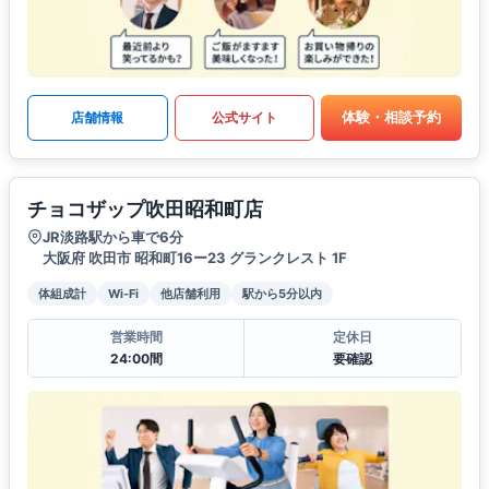
体験・相談予約
店舗情報
公式サイト
チョコザップ吹田昭和町店
JR淡路駅から車で6分
大阪府 吹田市 昭和町16ー23 グランクレスト 1F
体組成計
Wi-Fi
他店舗利用
駅から5分以内
営業時間
定休日
24:00間
要確認