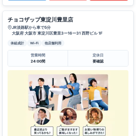
チョコザップ東淀川豊里店
JR淡路駅から車で5分
大阪府 大阪市 東淀川区豊里3ー16ー31 西野ビル 1F
体組成計
Wi-Fi
他店舗利用
営業時間
定休日
24:00間
要確認