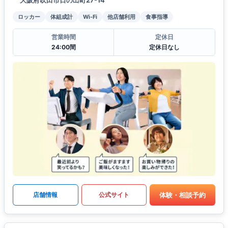
ロッカー
体組成計
Wi-Fi
他店舗利用
食事指導
営業時間
定休日
24:00間
定休日なし
体験・相談予約
店舗情報
公式サイト