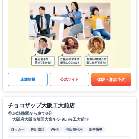
体験・相談予約
店舗情報
公式サイト
チョコザップ大阪工大前店
JR淡路駅から車で6分
大阪府大阪市旭区大宮4-5-9Live工大前1F
ロッカー
体組成計
Wi-Fi
他店舗利用
食事指導