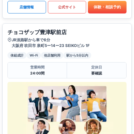
体験・相談予約
店舗情報
公式サイト
チョコザップ豊津駅前店
JR淡路駅から車で6分
大阪府 吹田市 泉町5ー14ー23 SEIKOビル 1F
体組成計
Wi-Fi
他店舗利用
駅から5分以内
営業時間
定休日
24:00間
要確認