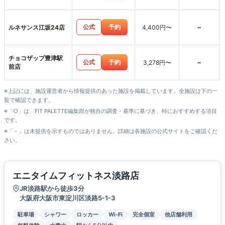
-
公式
予約
ルネサンス江坂24店
4,400円〜
チョコザップ豊津駅
-
公式
予約
3,278円〜
前店
※上記には、施設運営者から情報提供のあった施設を掲載しています。全施設は下の一
覧で確認できます。
※「○」は、FIT PALETTE編集部が独自の調査・基準に基づき、特におすすめする項目
です。
※「－」は未提供を示すものではありません。詳細は各施設の公式サイトをご確認くだ
さい。
エニタイムフィットネス淡路店
JR淡路駅から徒歩3分
大阪府大阪市東淀川区淡路5-1-3
駐車場
シャワー
ロッカー
Wi-Fi
完全個室
他店舗利用