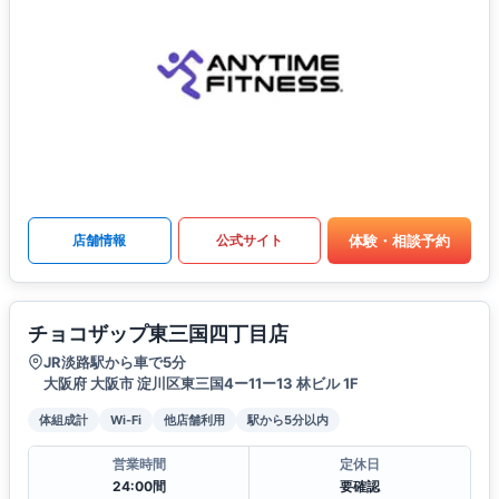
体験・相談予約
店舗情報
公式サイト
チョコザップ東三国四丁目店
JR淡路駅から車で5分
大阪府 大阪市 淀川区東三国4ー11ー13 林ビル 1F
体組成計
Wi-Fi
他店舗利用
駅から5分以内
営業時間
定休日
24:00間
要確認