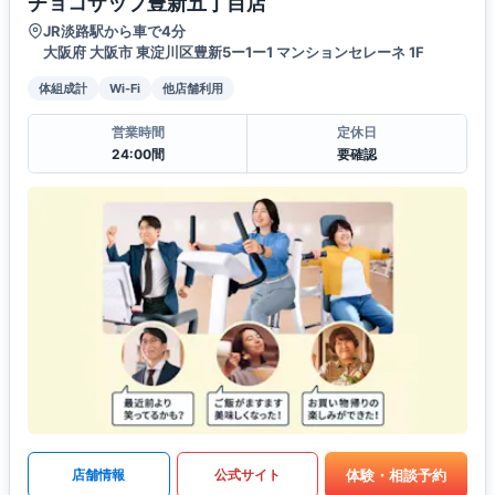
チョコザップ豊新五丁目店
JR淡路駅から車で4分
大阪府 大阪市 東淀川区豊新5ー1ー1 マンションセレーネ 1F
体組成計
Wi-Fi
他店舗利用
営業時間
定休日
24:00間
要確認
体験・相談予約
店舗情報
公式サイト