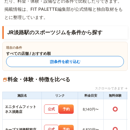
たり、料金・体験・設備などの条件で比較したりできます。
掲載情報は、FIT PALETTE編集部が公式情報と独自取材をも
とに整理しています。
JR淡路駅のスポーツジムを条件から探す
現在の条件
すべての店舗 / おすすめ順
条件を絞り込む
料金・体験・特徴を比べる
スクロールできます →
施設名
リンク
料金目安
無料体験
エニタイムフィット
○
公式
予約
8,140円〜
ネス淡路店
○
公式
予約
カーブス淡路駅前店
6,820円〜