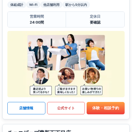
体組成計
Wi-Fi
他店舗利用
駅から5分以内
営業時間
定休日
24:00間
要確認
体験・相談予約
店舗情報
公式サイト