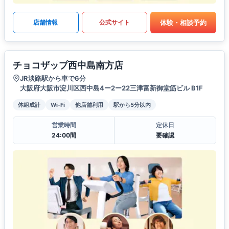
体験・相談予約
店舗情報
公式サイト
チョコザップ西中島南方店
JR淡路駅から車で6分
大阪府大阪市淀川区西中島4ー2ー22三津富新御堂筋ビル B1F
体組成計
Wi-Fi
他店舗利用
駅から5分以内
営業時間
定休日
24:00間
要確認