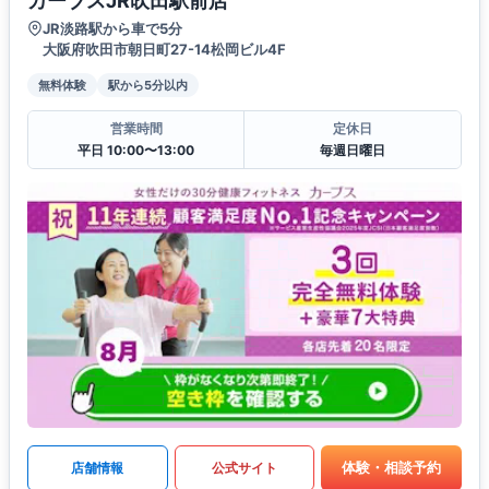
カーブスJR吹田駅前店
JR淡路駅から車で5分
大阪府吹田市朝日町27-14松岡ビル4F
無料体験
駅から5分以内
営業時間
定休日
平日 10:00〜13:00
毎週日曜日
体験・相談予約
店舗情報
公式サイト