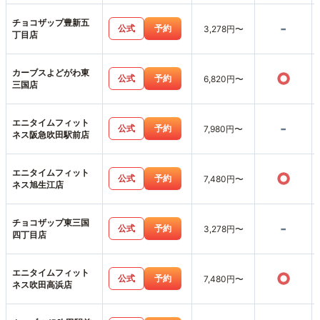
チョコザップ豊新五
-
公式
予約
3,278円〜
丁目店
カーブスよどがわ東
○
公式
予約
6,820円〜
三国店
エニタイムフィット
-
公式
予約
7,980円〜
ネス阪急吹田駅前店
エニタイムフィット
○
公式
予約
7,480円〜
ネス旭生江店
チョコザップ東三国
-
公式
予約
3,278円〜
四丁目店
エニタイムフィット
○
公式
予約
7,480円〜
ネス吹田高浜店