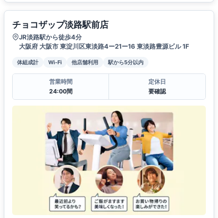
チョコザップ淡路駅前店
JR淡路駅から徒歩4分
大阪府 大阪市 東淀川区東淡路4ー21ー16 東淡路豊源ビル 1F
体組成計
Wi-Fi
他店舗利用
駅から5分以内
営業時間
定休日
24:00間
要確認