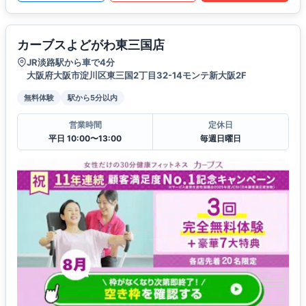
カーブスよどがわ東三国店
JR淡路駅から車で4分
大阪府大阪市淀川区東三国2丁目32-14モンテ新大阪2F
無料体験
駅から5分以内
営業時間
定休日
平日 10:00〜13:00
毎週日曜日