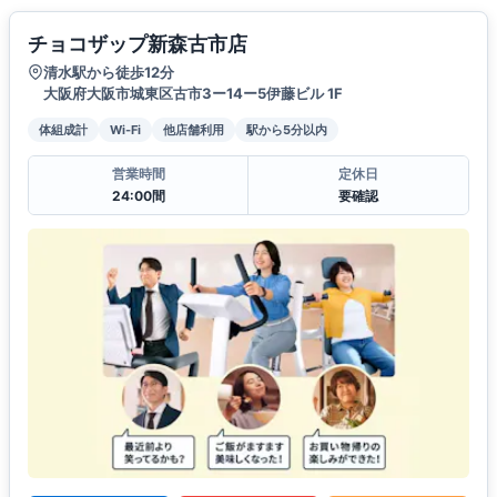
チョコザップ新森古市店
清水駅から徒歩12分
大阪府大阪市城東区古市3ー14ー5伊藤ビル 1F
体組成計
Wi-Fi
他店舗利用
駅から5分以内
営業時間
定休日
24:00間
要確認