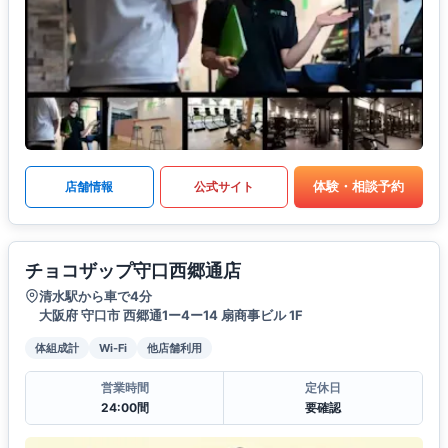
体験・相談予約
店舗情報
公式サイト
チョコザップ守口西郷通店
清水駅から車で4分
大阪府 守口市 西郷通1ー4ー14 扇商事ビル 1F
体組成計
Wi-Fi
他店舗利用
営業時間
定休日
24:00間
要確認