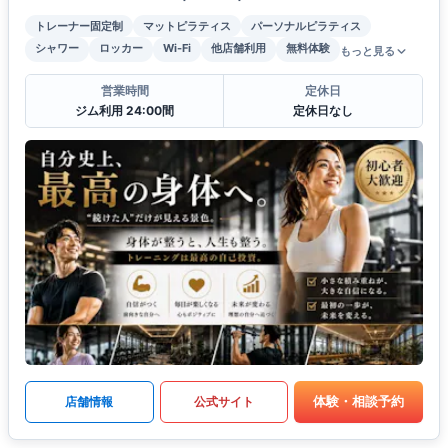
トレーナー固定制
マットピラティス
パーソナルピラティス
シャワー
ロッカー
Wi-Fi
他店舗利用
無料体験
もっと見る
営業時間
定休日
ジム利用 24:00間
定休日なし
体験・相談予約
店舗情報
公式サイト