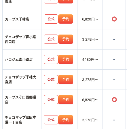
市店
○
公式
予約
カーブス千林店
6,820円〜
チョコザップ森小路
-
公式
予約
3,278円〜
西口店
-
公式
予約
ハコジム森小路店
4,180円〜
チョコザップ千林大
-
公式
予約
3,278円〜
宮店
カーブス守口西郷通
○
公式
予約
6,820円〜
店
チョコザップ京阪本
-
公式
予約
3,278円〜
通一丁目店