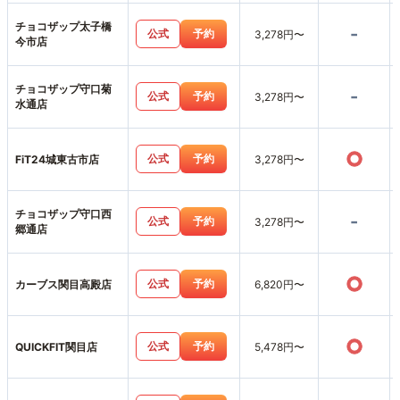
チョコザップ太子橋
-
公式
予約
3,278円〜
今市店
チョコザップ守口菊
-
公式
予約
3,278円〜
水通店
○
公式
予約
FiT24城東古市店
3,278円〜
チョコザップ守口西
-
公式
予約
3,278円〜
郷通店
○
公式
予約
カーブス関目高殿店
6,820円〜
○
公式
予約
QUICKFIT関目店
5,478円〜