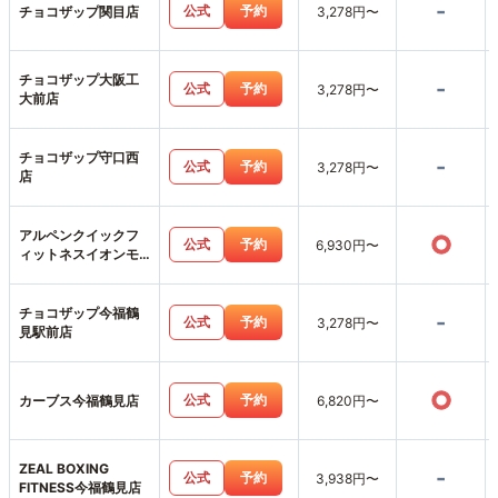
-
公式
予約
チョコザップ関目店
3,278円〜
チョコザップ大阪工
-
公式
予約
3,278円〜
大前店
チョコザップ守口西
-
公式
予約
3,278円〜
店
アルペンクイックフ
○
公式
予約
6,930円〜
ィットネスイオンモ
ール鶴見緑地店
チョコザップ今福鶴
-
公式
予約
3,278円〜
見駅前店
○
公式
予約
カーブス今福鶴見店
6,820円〜
ZEAL BOXING
-
公式
予約
3,938円〜
FITNESS今福鶴見店