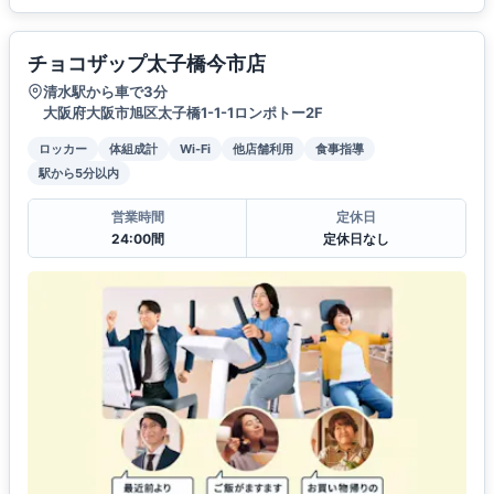
チョコザップ太子橋今市店
清水駅から車で3分
大阪府大阪市旭区太子橋1-1-1ロンポトー2F
ロッカー
体組成計
Wi-Fi
他店舗利用
食事指導
駅から5分以内
営業時間
定休日
24:00間
定休日なし