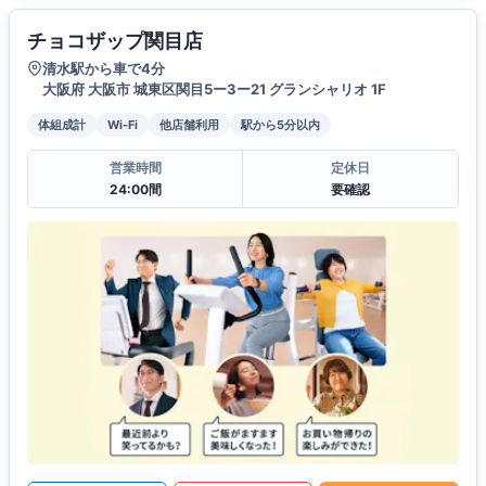
チョコザップ関目店
清水駅から車で4分
大阪府 大阪市 城東区関目5ー3ー21 グランシャリオ 1F
体組成計
Wi-Fi
他店舗利用
駅から5分以内
営業時間
定休日
24:00間
要確認