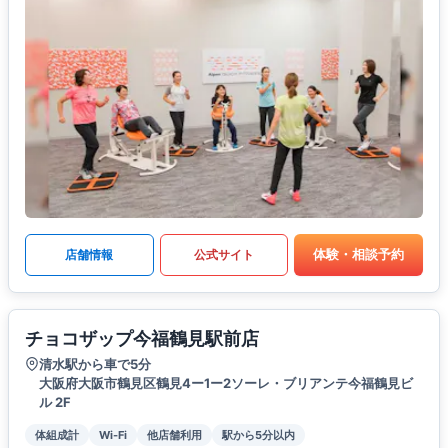
体験・相談予約
店舗情報
公式サイト
チョコザップ今福鶴見駅前店
清水駅から車で5分
大阪府大阪市鶴見区鶴見4ー1ー2ソーレ・ブリアンテ今福鶴見ビ
ル 2F
体組成計
Wi-Fi
他店舗利用
駅から5分以内