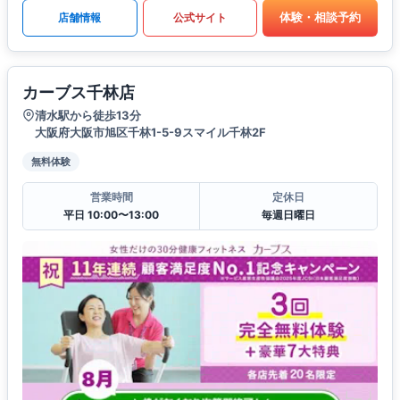
体験・相談予約
店舗情報
公式サイト
カーブス千林店
清水駅から徒歩13分
大阪府大阪市旭区千林1-5-9スマイル千林2F
無料体験
営業時間
定休日
平日 10:00〜13:00
毎週日曜日