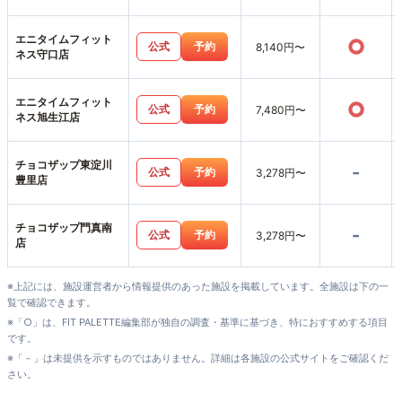
エニタイムフィット
○
公式
予約
8,140円〜
ネス守口店
エニタイムフィット
○
公式
予約
7,480円〜
ネス旭生江店
チョコザップ東淀川
-
公式
予約
3,278円〜
豊里店
チョコザップ門真南
-
公式
予約
3,278円〜
店
※上記には、施設運営者から情報提供のあった施設を掲載しています。全施設は下の一
覧で確認できます。
※「○」は、FIT PALETTE編集部が独自の調査・基準に基づき、特におすすめする項目
です。
※「－」は未提供を示すものではありません。詳細は各施設の公式サイトをご確認くだ
さい。