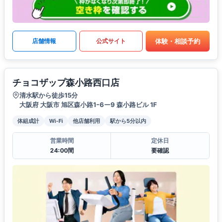
体験・相談予約
店舗情報
公式サイト
チョコザップ森小路西口店
清水駅から徒歩15分
大阪府 大阪市 旭区森小路1ｰ6ー9 森小路ビル 1F
体組成計
Wi-Fi
他店舗利用
駅から5分以内
営業時間
定休日
24:00間
要確認