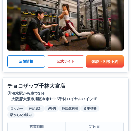
体験・相談予約
店舗情報
公式サイト
チョコザップ千林大宮店
清水駅から車で3分
大阪府大阪市旭区今市1-1-5千林ロイヤルハイツ1F
ロッカー
体組成計
Wi-Fi
他店舗利用
食事指導
駅から5分以内
営業時間
定休日