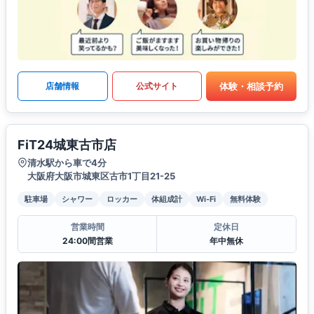
体験・相談予約
店舗情報
公式サイト
FiT24城東古市店
清水駅から車で4分
大阪府大阪市城東区古市1丁目21-25
駐車場
シャワー
ロッカー
体組成計
Wi-Fi
無料体験
営業時間
定休日
24:00間営業
年中無休