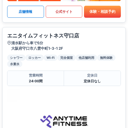
体験・相談予約
店舗情報
公式サイト
エニタイムフィットネス守口店
清水駅から車で5分
大阪府守口市八雲中町1-3-1 2F
シャワー
ロッカー
Wi-Fi
完全個室
他店舗利用
無料体験
水素水
営業時間
定休日
24:00間
定休日なし