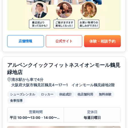
体験・相談予約
店舗情報
公式サイト
アルペンクイックフィットネスイオンモール鶴見
緑地店
清水駅から車で4分
大阪府大阪市鶴見区鶴見4ー17ー1 イオンモール鶴見緑地2階
シューズレンタル
ロッカー
体組成計
他店舗利用
無料体験
食事指導
営業時間
定休日
平日 10:00〜13:00・14:00〜20:00
毎週日曜日