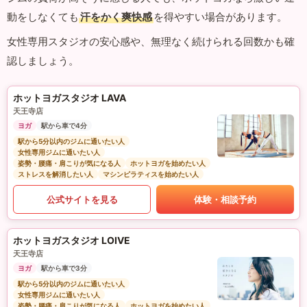
動をしなくても
汗をかく爽快感
を得やすい場合があります。
女性専用スタジオの安心感や、無理なく続けられる回数かも確
認しましょう。
ホットヨガスタジオ LAVA
天王寺店
ヨガ
駅から車で4分
駅から5分以内のジムに通いたい人
女性専用ジムに通いたい人
姿勢・腰痛・肩こりが気になる人
ホットヨガを始めたい人
ストレスを解消したい人
マシンピラティスを始めたい人
公式サイトを見る
体験・相談予約
ホットヨガスタジオ LOIVE
天王寺店
ヨガ
駅から車で3分
駅から5分以内のジムに通いたい人
女性専用ジムに通いたい人
姿勢・腰痛・肩こりが気になる人
ホットヨガを始めたい人