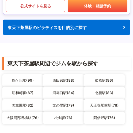
公式サイトを見る
体験・相談予約
東天下茶屋駅のピラティスを目的別に探す
東天下茶屋駅周辺でジムを駅から探す
鶴ケ丘駅(99)
西田辺駅(98)
姫松駅(96)
昭和町駅(87)
河堀口駅(84)
北畠駅(83)
美章園駅(82)
文の里駅(79)
天王寺駅前駅(78)
大阪阿部野橋駅(76)
松虫駅(76)
阿倍野駅(76)