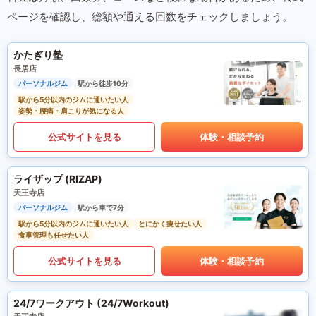
ページを確認し、総額や通える回数をチェックしましょう。
かたぎり塾
長居店
パーソナルジム
駅から徒歩10分
駅から5分以内のジムに通いたい人
姿勢・腰痛・肩こりが気になる人
公式サイトを見る
体験・相談予約
ライザップ (RIZAP)
天王寺店
パーソナルジム
駅から車で7分
駅から5分以内のジムに通いたい人
とにかく痩せたい人
食事管理も任せたい人
公式サイトを見る
体験・相談予約
24/7ワークアウト (24/7Workout)