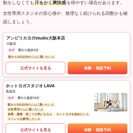
動をしなくても
汗をかく爽快感
を得やすい場合があります。
女性専用スタジオの安心感や、無理なく続けられる回数かも確
認しましょう。
アンビリカヨガstudio大阪本店
大阪店
ヨガ
駅から徒歩3分
駅から5分以内のジムに通いたい人
公式サイトを見る
体験・相談予約
ホットヨガスタジオ LAVA
長居店
ヨガ
駅から徒歩14分
駅から5分以内のジムに通いたい人
女性専用ジムに通いたい人
姿勢・腰痛・肩こりが気になる人
ホットヨガを始めたい人
ストレスを解消したい人
公式サイトを見る
体験・相談予約