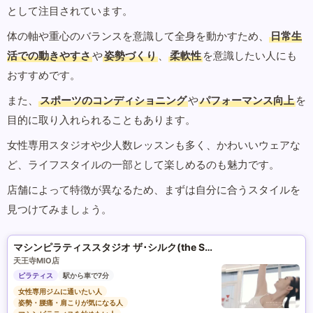
として注目されています。
体の軸や重心のバランスを意識して全身を動かすため、
日常生
活での動きやすさ
や
姿勢づくり
、
柔軟性
を意識したい人にも
おすすめです。
また、
スポーツのコンディショニング
や
パフォーマンス向上
を
目的に取り入れられることもあります。
女性専用スタジオや少人数レッスンも多く、かわいいウェアな
ど、ライフスタイルの一部として楽しめるのも魅力です。
店舗によって特徴が異なるため、まずは自分に合うスタイルを
見つけてみましょう。
マシンピラティススタジオ ザ･シルク(the SILK)
天王寺MIO店
ピラティス
駅から車で7分
女性専用ジムに通いたい人
姿勢・腰痛・肩こりが気になる人