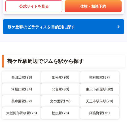
公式サイトを見る
体験・相談予約
鶴ケ丘駅のピラティスを目的別に探す
鶴ケ丘駅周辺でジムを駅から探す
西田辺駅(98)
姫松駅(96)
昭和町駅(87)
河堀口駅(84)
北畠駅(83)
東天下茶屋駅(82)
美章園駅(82)
文の里駅(79)
天王寺駅前駅(78)
大阪阿部野橋駅(76)
松虫駅(76)
阿倍野駅(76)