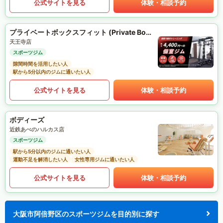
公式サイトを見る
体験・相談予約
プライベートボックスフィット (Private Box Fit)
天王寺店
スポーツジム
隙間時間を活用したい人
駅から5分以内のジムに通いたい人
公式サイトを見る
体験・相談予約
ボディーズ
近鉄あべのハルカス店
スポーツジム
駅から5分以内のジムに通いたい人
運動不足を解消したい人
女性専用ジムに通いたい人
公式サイトを見る
体験・相談予約
大阪市阿倍野区のスポーツジムを目的別に探す