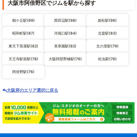
大阪市阿倍野区でジムを駅から探す
鶴ケ丘駅(99)
西田辺駅(98)
姫松駅(96)
昭和町駅(87)
河堀口駅(84)
北畠駅(83)
東天下茶屋駅(82)
美章園駅(82)
文の里駅(79)
天王寺駅前駅(78)
大阪阿部野橋駅(76)
松虫駅(76)
阿倍野駅(76)
大阪府のエリア選択に戻る