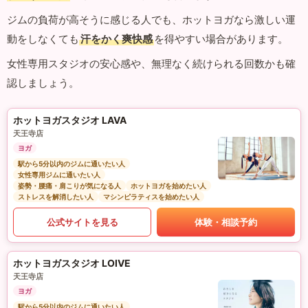
ジムの負荷が高そうに感じる人でも、ホットヨガなら激しい運
動をしなくても
汗をかく爽快感
を得やすい場合があります。
女性専用スタジオの安心感や、無理なく続けられる回数かも確
認しましょう。
ホットヨガスタジオ LAVA
天王寺店
ヨガ
駅から5分以内のジムに通いたい人
女性専用ジムに通いたい人
姿勢・腰痛・肩こりが気になる人
ホットヨガを始めたい人
ストレスを解消したい人
マシンピラティスを始めたい人
公式サイトを見る
体験・相談予約
ホットヨガスタジオ LOIVE
天王寺店
ヨガ
駅から5分以内のジムに通いたい人