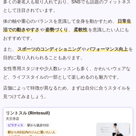
多くの著名人も取り入れており、SNSでも話題のフィットネス
として注目されています。
体の軸や重心のバランスを意識して全身を動かすため、
日常生
活での動きやすさ
や
姿勢づくり
、
柔軟性
を意識したい人にも
おすすめです。
また、
スポーツのコンディショニング
や
パフォーマンス向上
を
目的に取り入れられることもあります。
女性専用スタジオや少人数レッスンも多く、かわいいウェアな
ど、ライフスタイルの一部として楽しめるのも魅力です。
店舗によって特徴が異なるため、まずは自分に合うスタイルを
見つけてみましょう。
リントスル (Rintosull)
天王寺店
ピラティス
駅から徒歩12分
駅から5分以内のジムに通いたい人