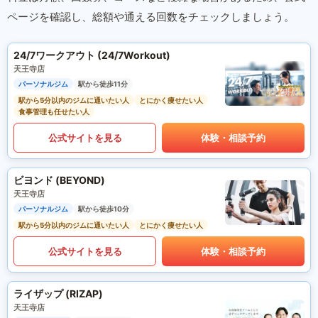
ページを確認し、総額や通える回数をチェックしましょう。
24/7ワークアウト (24/7Workout)
天王寺店
パーソナルジム
駅から徒歩11分
駅から5分以内のジムに通いたい人
とにかく痩せたい人
食事管理も任せたい人
公式サイトを見る
体験・相談予約
ビヨンド (BEYOND)
天王寺店
パーソナルジム
駅から徒歩10分
駅から5分以内のジムに通いたい人
とにかく痩せたい人
公式サイトを見る
体験・相談予約
ライザップ (RIZAP)
天王寺店