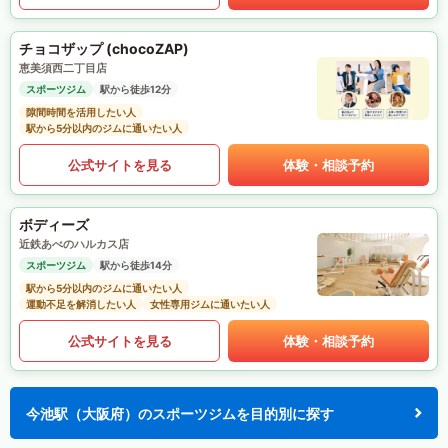
チョコザップ (chocoZAP)
恵美須西二丁目店
スポーツジム
駅から徒歩12分
隙間時間を活用したい人
駅から5分以内のジムに通いたい人
公式サイトを見る
体験・相談予約
ボディーズ
近鉄あべのハルカス店
スポーツジム
駅から徒歩14分
駅から5分以内のジムに通いたい人
運動不足を解消したい人
女性専用ジムに通いたい人
公式サイトを見る
体験・相談予約
今池駅（大阪府）のスポーツジムを目的別に探す