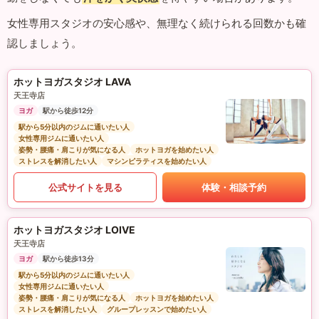
女性専用スタジオの安心感や、無理なく続けられる回数かも確
認しましょう。
ホットヨガスタジオ LAVA
天王寺店
ヨガ
駅から徒歩12分
駅から5分以内のジムに通いたい人
女性専用ジムに通いたい人
姿勢・腰痛・肩こりが気になる人
ホットヨガを始めたい人
ストレスを解消したい人
マシンピラティスを始めたい人
公式サイトを見る
体験・相談予約
ホットヨガスタジオ LOIVE
天王寺店
ヨガ
駅から徒歩13分
駅から5分以内のジムに通いたい人
女性専用ジムに通いたい人
姿勢・腰痛・肩こりが気になる人
ホットヨガを始めたい人
ストレスを解消したい人
グループレッスンで始めたい人