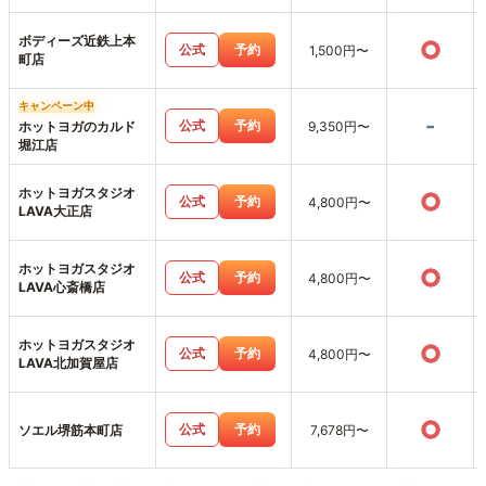
ボディーズ近鉄上本
○
公式
予約
1,500円〜
町店
キャンペーン中
-
公式
予約
ホットヨガのカルド
9,350円〜
堀江店
ホットヨガスタジオ
○
公式
予約
4,800円〜
LAVA大正店
ホットヨガスタジオ
○
公式
予約
4,800円〜
LAVA心斎橋店
ホットヨガスタジオ
○
公式
予約
4,800円〜
LAVA北加賀屋店
○
公式
予約
ソエル堺筋本町店
7,678円〜