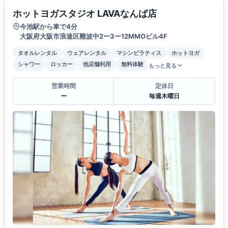
ホットヨガスタジオ LAVAなんば店
今池駅から車で4分
大阪府大阪市浪速区難波中2ー3ー12MMOビル4F
タオルレンタル
ウェアレンタル
マシンピラティス
ホットヨガ
シャワー
ロッカー
他店舗利用
無料体験
もっと見る
営業時間
定休日
ー
毎週木曜日