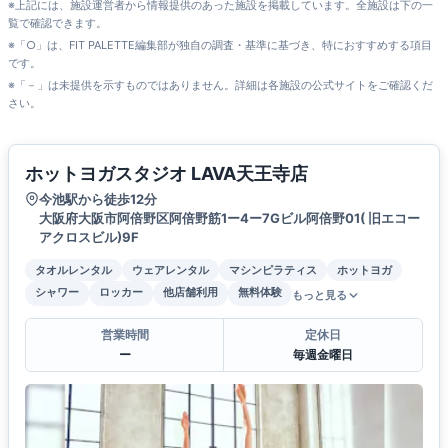
※上記には、施設運営者から情報提供のあった施設を掲載しています。全施設は下の一
覧で確認できます。
※「○」は、FIT PALETTE編集部が独自の調査・基準に基づき、特におすすめする項目
です。
※「－」は未提供を示すものではありません。詳細は各施設の公式サイトをご確認くだ
さい。
ホットヨガスタジオ LAVA天王寺店
今池駅から徒歩12分
大阪府大阪市阿倍野区阿倍野筋1ー4ー7Gビル阿倍野01( 旧エコー
アクロスビル)9F
タオルレンタル
ウェアレンタル
マシンピラティス
ホットヨガ
シャワー
ロッカー
他店舗利用
無料体験
もっと見る
営業時間
定休日
ー
毎週金曜日