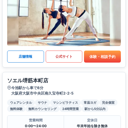
体験・相談予約
店舗情報
公式サイト
ソエル堺筋本町店
今池駅から車で8分
大阪府大阪市中央区南久宝寺町2-2-5
ウェアレンタル
サウナ
マシンピラティス
常温ヨガ
完全個室
無料体験
無料カウンセリング
24時間営業
駅から5分以内
営業時間
定休日
0:00〜24:00
年末年始を除き無休