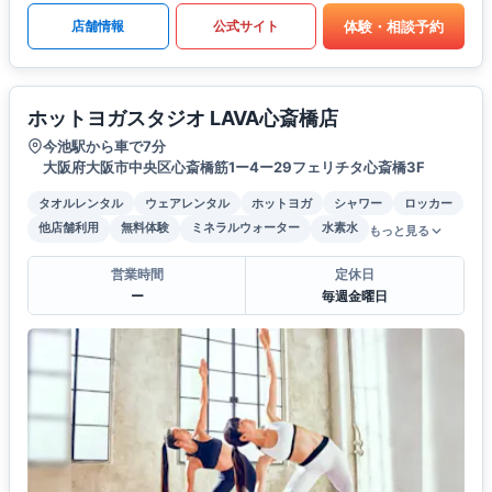
体験・相談予約
店舗情報
公式サイト
ホットヨガスタジオ LAVA心斎橋店
今池駅から車で7分
大阪府大阪市中央区心斎橋筋1ー4ー29フェリチタ心斎橋3F
タオルレンタル
ウェアレンタル
ホットヨガ
シャワー
ロッカー
他店舗利用
無料体験
ミネラルウォーター
水素水
もっと見る
営業時間
定休日
ー
毎週金曜日