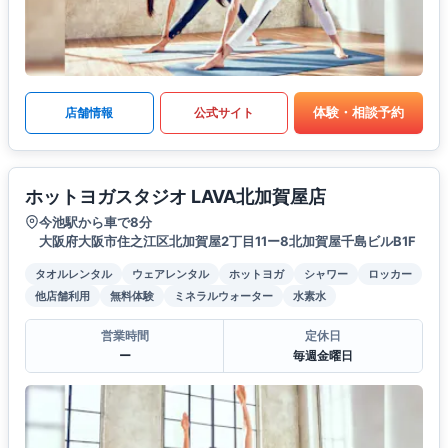
体験・相談予約
店舗情報
公式サイト
ホットヨガスタジオ LAVA北加賀屋店
今池駅から車で8分
大阪府大阪市住之江区北加賀屋2丁目11ー8北加賀屋千島ビルB1F
タオルレンタル
ウェアレンタル
ホットヨガ
シャワー
ロッカー
他店舗利用
無料体験
ミネラルウォーター
水素水
営業時間
定休日
ー
毎週金曜日