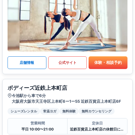
体験・相談予約
店舗情報
公式サイト
ボディーズ近鉄上本町店
今池駅から車で6分
大阪府大阪市天王寺区上本町6ー1ー55 近鉄百貨店上本町店6F
シューズレンタル
常温ヨガ
無料体験
無料カウンセリング
営業時間
定休日
平日 10:00〜21:00
近鉄百貨店上本町店の休館日に準ずる