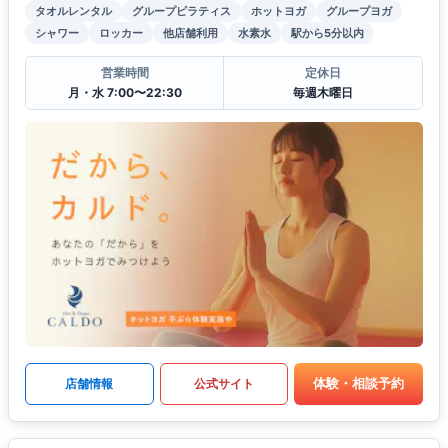
タオルレンタル
グループピラティス
ホットヨガ
グループヨガ
シャワー
ロッカー
他店舗利用
水素水
駅から5分以内
営業時間
定休日
月・水 7:00〜22:30
毎週木曜日
体験・相談予約
店舗情報
公式サイト