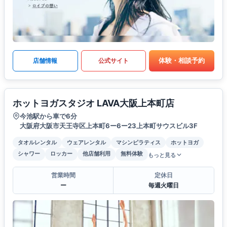
体験・相談予約
店舗情報
公式サイト
ホットヨガスタジオ LAVA大阪上本町店
今池駅から車で6分
大阪府大阪市天王寺区上本町6ー6ー23上本町サウスビル3F
タオルレンタル
ウェアレンタル
マシンピラティス
ホットヨガ
シャワー
ロッカー
他店舗利用
無料体験
もっと見る
営業時間
定休日
ー
毎週火曜日