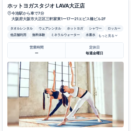
ホットヨガスタジオ LAVA大正店
今池駅から車で7分
大阪府大阪市大正区三軒家東1ー17ー21エビス橋ビル2F
タオルレンタル
ウェアレンタル
ホットヨガ
シャワー
ロッカー
他店舗利用
無料体験
ミネラルウォーター
水素水
もっと見る
営業時間
定休日
ー
毎週金曜日