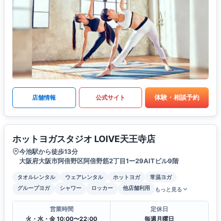
体験・相談予約
店舗情報
公式サイト
ホットヨガスタジオ LOIVE天王寺店
今池駅から徒歩13分
大阪府大阪市阿倍野区阿倍野筋2丁目1ー29AITビル9階
タオルレンタル
ウェアレンタル
ホットヨガ
常温ヨガ
グループヨガ
シャワー
ロッカー
他店舗利用
もっと見る
営業時間
定休日
火・水・金 10:00〜22:00
毎週月曜日