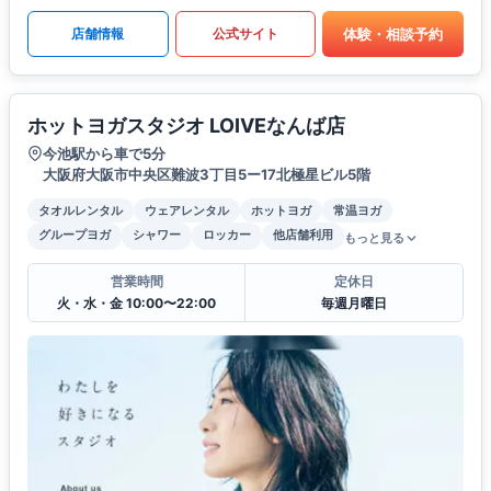
体験・相談予約
店舗情報
公式サイト
ホットヨガスタジオ LOIVEなんば店
今池駅から車で5分
大阪府大阪市中央区難波3丁目5ー17北極星ビル5階
タオルレンタル
ウェアレンタル
ホットヨガ
常温ヨガ
グループヨガ
シャワー
ロッカー
他店舗利用
もっと見る
営業時間
定休日
火・水・金 10:00〜22:00
毎週月曜日