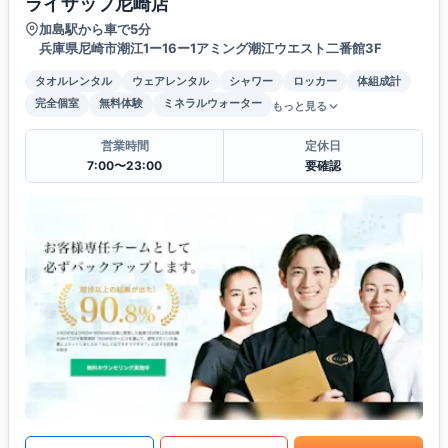
ライザップ尼崎店
加島駅から車で5分
兵庫県尼崎市潮江1ー16ー1アミング潮江ウエスト二番館3F
タオルレンタル
ウェアレンタル
シャワー
ロッカー
体組成計
完全個室
無料体験
ミネラルウォーター
もっと見る
営業時間
定休日
7:00〜23:00
要確認