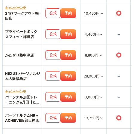
キャンペーン中
○
公式
予約
24/7ワークアウト梅
10,450円〜
田店
プライベートボック
-
公式
予約
4,400円〜
スフィット梅田店
○
公式
予約
かたぎり塾中津店
8,800円〜
NEXUS パーソナルジ
-
公式
予約
28,000円〜
ム大阪福島店
キャンペーン中
-
公式
予約
パーソナル加圧トレ
3,000円〜
ーニング&丹田【たん
でん】波動整体スタ
ジオHearts227-ハー
パーソナルジムNR－
○
ツニニナナ-
公式
予約
13,750円〜
ACHIEVE服部天神店