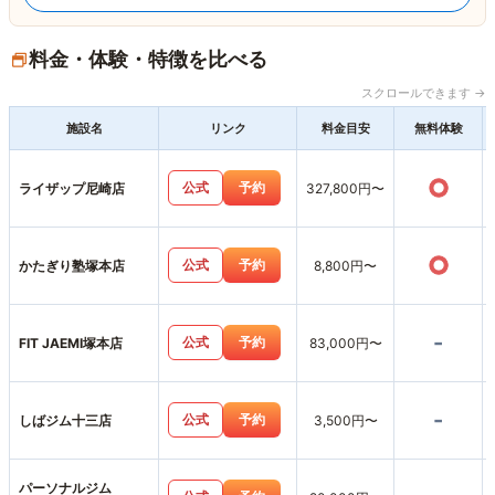
料金・体験・特徴を比べる
スクロールできます →
施設名
リンク
料金目安
無料体験
○
公式
予約
ライザップ尼崎店
327,800円〜
○
公式
予約
かたぎり塾塚本店
8,800円〜
-
公式
予約
FIT JAEMI塚本店
83,000円〜
-
公式
予約
しばジム十三店
3,500円〜
パーソナルジム