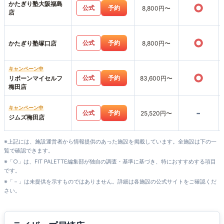
かたぎり塾大阪福島
○
公式
予約
8,800円〜
店
○
公式
予約
かたぎり塾塚口店
8,800円〜
キャンペーン中
○
公式
予約
リボーンマイセルフ
83,600円〜
梅田店
キャンペーン中
-
公式
予約
25,520円〜
ジムズ梅田店
※上記には、施設運営者から情報提供のあった施設を掲載しています。全施設は下の一
覧で確認できます。
※「○」は、FIT PALETTE編集部が独自の調査・基準に基づき、特におすすめする項目
です。
※「－」は未提供を示すものではありません。詳細は各施設の公式サイトをご確認くだ
さい。