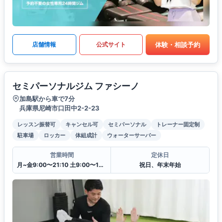
体験・相談予約
店舗情報
公式サイト
セミパーソナルジム ファシーノ
加島駅から車で7分
兵庫県尼崎市口田中2-2-23
レッスン振替可
キャンセル可
セミパーソナル
トレーナー固定制
駐車場
ロッカー
体組成計
ウォーターサーバー
営業時間
定休日
月~金9:00〜21:10 土9:00〜14:00 日9:00〜15:00
祝日、年末年始