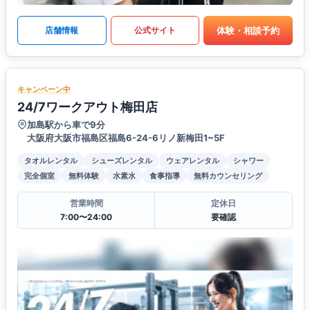
体験・相談予約
店舗情報
公式サイト
キャンペーン中
24/7ワークアウト梅田店
加島駅から車で9分
大阪府大阪市福島区福島6-24-6リノ新梅田1~5F
タオルレンタル
シューズレンタル
ウェアレンタル
シャワー
完全個室
無料体験
水素水
食事指導
無料カウンセリング
営業時間
定休日
7:00〜24:00
要確認