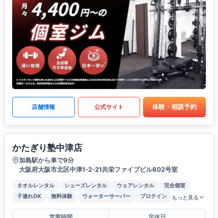
体験・相談予約
店舗情報
公式サイト
かたぎり塾中津店
加島駅から車で9分
大阪府大阪市北区中津1-2-21共栄ファイブビル802号室
タオルレンタル
シューズレンタル
ウェアレンタル
完全個室
子連れOK
無料体験
ウォーターサーバー
プロテイン
もっと見る
営業時間
定休日