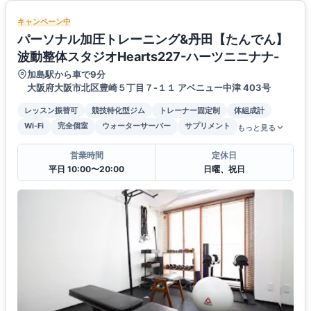
キャンペーン中
パーソナル加圧トレーニング&丹田【たんでん】
波動整体スタジオHearts227-ハーツニニナナ-
加島駅から車で9分
大阪府大阪市北区豊崎５丁目７-１１ アベニュー中津 403号
レッスン振替可
競技特化型ジム
トレーナー固定制
体組成計
Wi-Fi
完全個室
ウォーターサーバー
サプリメント
もっと見る
営業時間
定休日
平日 10:00〜20:00
日曜、祝日