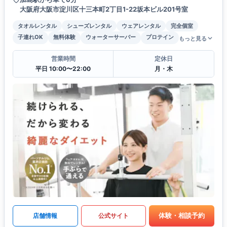
大阪府大阪市淀川区十三本町2丁目1-22坂本ビル201号室
タオルレンタル
シューズレンタル
ウェアレンタル
完全個室
子連れOK
無料体験
ウォーターサーバー
プロテイン
もっと見る
営業時間
定休日
平日 10:00〜22:00
月・木
体験・相談予約
店舗情報
公式サイト