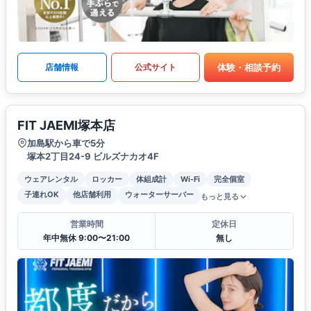
体験・相談予約
店舗情報
公式サイト
FIT JAEMI塚本店
加島駅から車で5分
塚本2丁目24-9 ビルズナカオ4F
ウェアレンタル
ロッカー
体組成計
Wi-Fi
完全個室
子連れOK
他店舗利用
ウォーターサーバー
もっと見る
営業時間
定休日
年中無休 9:00〜21:00
無し