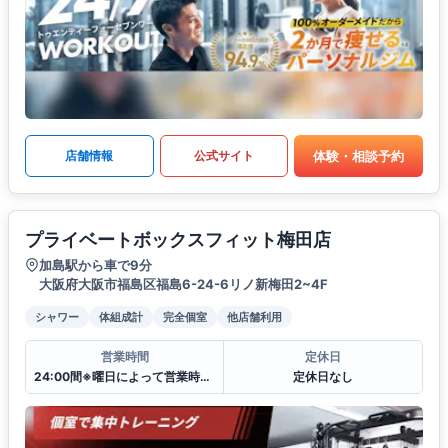
体験・相談予約
店舗情報
公式サイト
プライベートボックスフィット梅田店
加島駅から車で9分
大阪府大阪市福島区福島6-24-6リノ新梅田2~4F
シャワー
体組成計
完全個室
他店舗利用
営業時間
定休日
24:00間※曜日によって営業時間が異なる場合がございます.
定休日なし