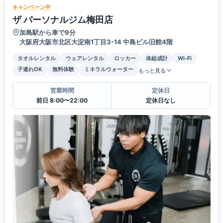
キャンペーン中
ザ パーソナルジム梅田店
加島駅から車で9分
大阪府大阪市北区大淀南1丁目3-14 中島ビル旧館4階
タオルレンタル
ウェアレンタル
ロッカー
体組成計
Wi-Fi
子連れOK
無料体験
ミネラルウォーター
もっと見る
営業時間
定休日
前日 8:00〜22:00
定休日なし