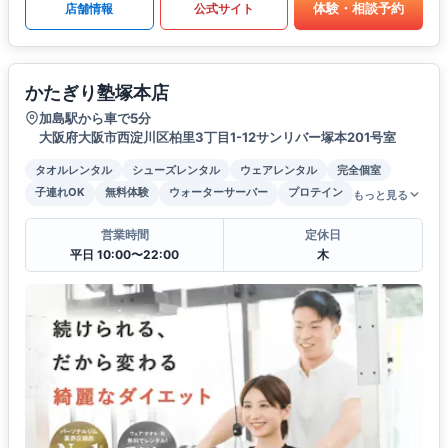
体験・相談予約
店舗情報
公式サイト
かたぎり塾塚本店
加島駅から車で5分
大阪府大阪市西淀川区柏里3丁目1-12サンリバー塚本201号室
タオルレンタル
シューズレンタル
ウェアレンタル
完全個室
子連れOK
無料体験
ウォーターサーバー
プロテイン
もっと見る
営業時間
定休日
平日 10:00〜22:00
木