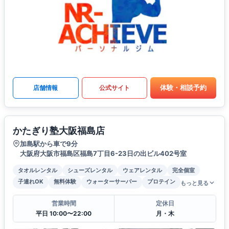
体験・相談予約
店舗情報
公式サイト
かたぎり塾大阪福島店
加島駅から車で9分
大阪府大阪市福島区福島7丁目6-23日の出ビル402号室
タオルレンタル
シューズレンタル
ウェアレンタル
完全個室
子連れOK
無料体験
ウォーターサーバー
プロテイン
もっと見る
営業時間
定休日
平日 10:00〜22:00
月・木