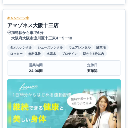
キャンペーン中
アマゾネス大阪十三店
加島駅から車で6分
大阪府大阪市淀川区十三東4ー5ー10
タオルレンタル
シューズレンタル
ウェアレンタル
駐車場
ロッカー
無料体験
水素水
プロテイン
駅から5分以内
営業時間
定休日
24:00間
要確認