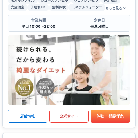
タオルレンタル
シューズレンタル
ウェアレンタル
体組成計
完全個室
子連れOK
無料体験
ミネラルウォーター
もっと見る
営業時間
定休日
平日 10:00〜22:00
毎週月曜日
体験・相談予約
店舗情報
公式サイト