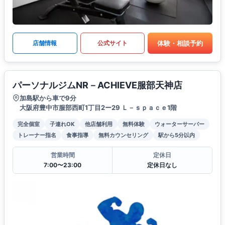
体験・相談予約
店舗情報
公式サイト
パーソナルジムNR－ACHIEVE服部天神店
加島駅から車で9分
大阪府豊中市服部西町1丁目2ー29 Ｌ－ｓｐａｃｅ1階
完全個室
子連れOK
他店舗利用
無料体験
ウォーターサーバー
トレーナー指名
食事指導
無料カウンセリング
駅から5分以内
営業時間
定休日
7:00〜23:00
定休日なし