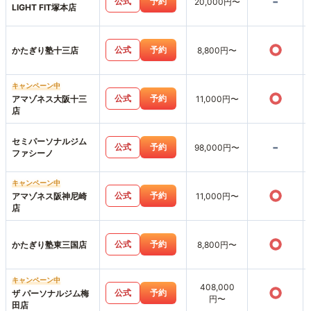
-
公式
予約
20,000円〜
LIGHT FIT塚本店
○
公式
予約
かたぎり塾十三店
8,800円〜
キャンペーン中
○
公式
予約
アマゾネス大阪十三
11,000円〜
店
セミパーソナルジム
-
公式
予約
98,000円〜
ファシーノ
キャンペーン中
○
公式
予約
アマゾネス阪神尼崎
11,000円〜
店
○
公式
予約
かたぎり塾東三国店
8,800円〜
キャンペーン中
408,000
○
公式
予約
ザ パーソナルジム梅
円〜
田店