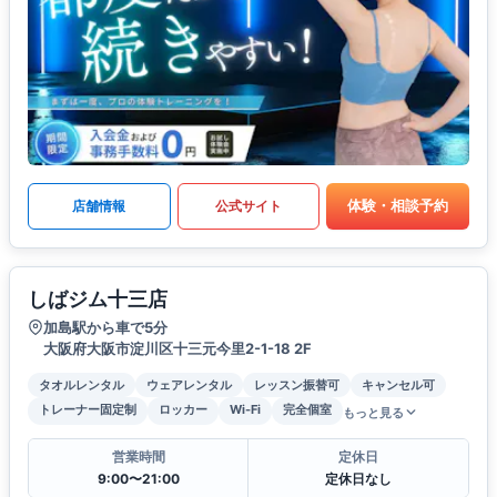
体験・相談予約
店舗情報
公式サイト
しばジム十三店
加島駅から車で5分
大阪府大阪市淀川区十三元今里2-1-18 2F
タオルレンタル
ウェアレンタル
レッスン振替可
キャンセル可
トレーナー固定制
ロッカー
Wi-Fi
完全個室
もっと見る
営業時間
定休日
9:00〜21:00
定休日なし