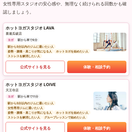
女性専用スタジオの安心感や、無理なく続けられる回数かも確
認しましょう。
ホットヨガスタジオ LAVA
喜連瓜破店
ヨガ
駅から車で6分
駅から5分以内のジムに通いたい人
姿勢・腰痛・肩こりが気になる人
ホットヨガを始めたい人
ストレスを解消したい人
公式サイトを見る
体験・相談予約
ホットヨガスタジオ LOIVE
天王寺店
ヨガ
駅から車で11分
駅から5分以内のジムに通いたい人
女性専用ジムに通いたい人
姿勢・腰痛・肩こりが気になる人
ホットヨガを始めたい人
ストレスを解消したい人
グループレッスンで始めたい人
公式サイトを見る
体験・相談予約