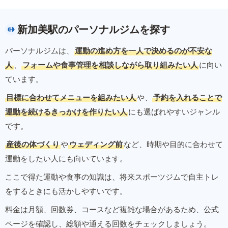
新加美駅のパーソナルジムを探す
パーソナルジムは、
運動の進め方を一人で決めるのが不安な
人
、
フォームや食事管理を相談しながら取り組みたい人
に向い
ています。
目標に合わせてメニューを組みたい人
や、
予約を入れることで
運動を続けるきっかけを作りたい人
にも選ばれやすいジャンル
です。
産後の体づくり
や
ウェディング前
など、時期や目的に合わせて
運動をしたい人にも向いています。
ここで得た運動や食事の知識は、将来スポーツジムで自主トレ
をするときにも活かしやすいです。
料金は月額、回数券、コースなど複雑な場合があるため、公式
ページを確認し、総額や通える回数をチェックしましょう。