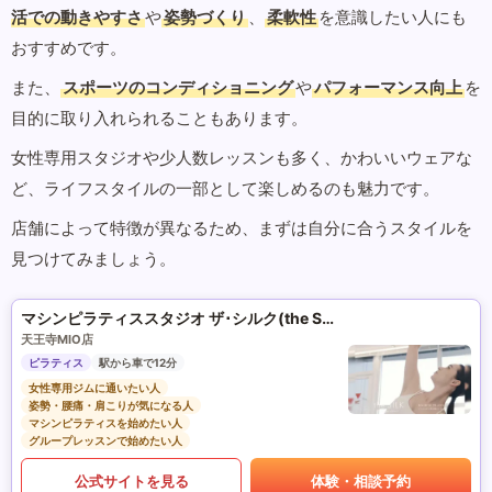
活での動きやすさ
や
姿勢づくり
、
柔軟性
を意識したい人にも
おすすめです。
また、
スポーツのコンディショニング
や
パフォーマンス向上
を
目的に取り入れられることもあります。
女性専用スタジオや少人数レッスンも多く、かわいいウェアな
ど、ライフスタイルの一部として楽しめるのも魅力です。
店舗によって特徴が異なるため、まずは自分に合うスタイルを
見つけてみましょう。
マシンピラティススタジオ ザ･シルク(the SILK)
天王寺MIO店
ピラティス
駅から車で12分
女性専用ジムに通いたい人
姿勢・腰痛・肩こりが気になる人
マシンピラティスを始めたい人
グループレッスンで始めたい人
公式サイトを見る
体験・相談予約