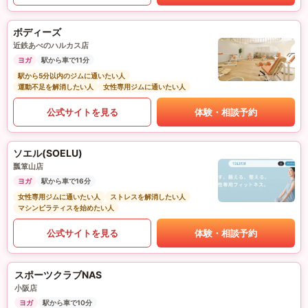
ボディーズ
近鉄あべのハルカス店
ヨガ
駅から車で11分
駅から5分以内のジムに通いたい人
運動不足を解消したい人
女性専用ジムに通いたい人
公式サイトを見る
体験・相談予約
ソエル(SOELU)
瓢箪山店
ヨガ
駅から車で16分
女性専用ジムに通いたい人
ストレスを解消したい人
マシンピラティスを始めたい人
公式サイトを見る
体験・相談予約
スポーツクラブNAS
小阪店
ヨガ
駅から車で10分