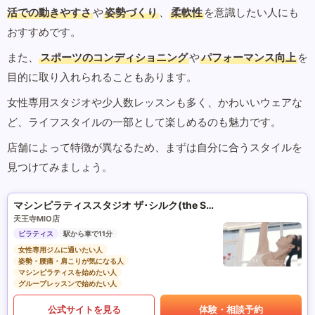
活での動きやすさ
や
姿勢づくり
、
柔軟性
を意識したい人にも
おすすめです。
また、
スポーツのコンディショニング
や
パフォーマンス向上
を
目的に取り入れられることもあります。
女性専用スタジオや少人数レッスンも多く、かわいいウェアな
ど、ライフスタイルの一部として楽しめるのも魅力です。
店舗によって特徴が異なるため、まずは自分に合うスタイルを
見つけてみましょう。
マシンピラティススタジオ ザ･シルク(the SILK)
天王寺MIO店
ピラティス
駅から車で11分
女性専用ジムに通いたい人
姿勢・腰痛・肩こりが気になる人
マシンピラティスを始めたい人
グループレッスンで始めたい人
公式サイトを見る
体験・相談予約