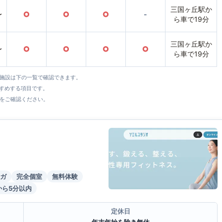
三国ヶ丘駅か
〜
○
○
○
-
ら車で19分
三国ヶ丘駅か
〜
○
○
○
○
ら車で19分
全施設は下の一覧で確認できます。
すすめする項目です。
をご確認ください。
ガ
完全個室
無料体験
から5分以内
定休日