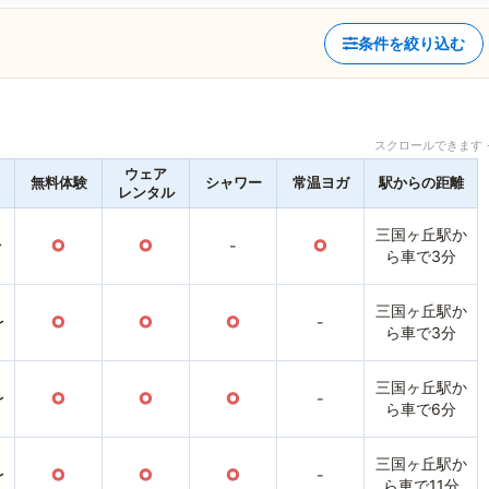
条件を絞り込む
スクロールできます 
ウェア
無料体験
シャワー
常温ヨガ
駅からの距離
レンタル
三国ヶ丘駅か
〜
○
○
-
○
ら車で3分
三国ヶ丘駅か
〜
○
○
○
-
ら車で3分
三国ヶ丘駅か
〜
○
○
○
-
ら車で6分
三国ヶ丘駅か
〜
○
○
○
-
ら車で11分