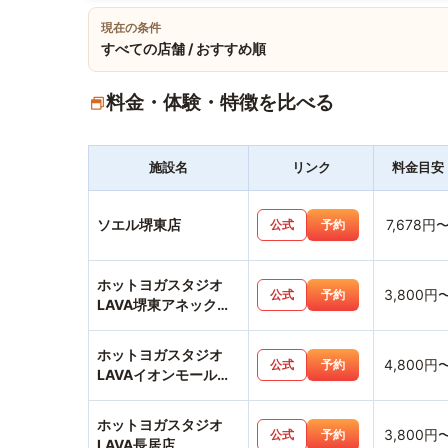
現在の条件
すべての店舗 / おすすめ順
料金・体験・特徴を比べる
施設名
リンク
料金目安
ソエル堺東店
7,678円
公式
予約
ホットヨガスタジオ
3,800円
公式
予約
LAVA堺東アネックス
店
ホットヨガスタジオ
4,800円
公式
予約
LAVAイオンモール堺
北花田店
ホットヨガスタジオ
3,800円
公式
予約
LAVA長居店