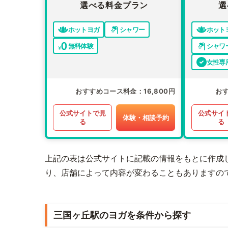
選べる料金プラン
選
ホットヨガ
シャワー
ホット
無料体験
シャワ
女性専
おすすめコース料金
16,800円
お
公式サイトで見
公式サイ
体験・相談予約
る
る
上記の表は公式サイトに記載の情報をもとに作成
り、店舗によって内容が変わることもありますの
三国ヶ丘駅のヨガを条件から探す