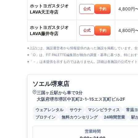
ホットヨガスタジオ
4,800円
公式
予約
LAVA天王寺店
ホットヨガスタジオ
4,800円
公式
予約
LAVA藤井寺店
※上記には、施設運営者から情報提供のあった施設を掲載しています。
※「○」は、FIT PALETTE編集部が独自の調査・基準に基づき、特にお
※「－」は未提供を示すものではありません。詳細は各施設の公式サイト
ソエル堺東店
三国ヶ丘駅から車で3分
大阪府堺市堺区中瓦町2-1-15エス瓦町ビル2F
ウェアレンタル
サウナ
マシンピラティス
常温ヨ
プロテイン
無料カウンセリング
24時間営業
駅
営業時間