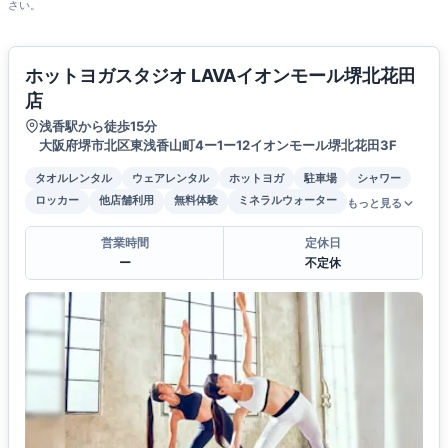
さい。
ホットヨガスタジオ LAVAイオンモール堺北花田
店
浅香駅から徒歩15分
大阪府堺市北区東浅香山町4ー1ー12イオンモール堺北花田3F
タオルレンタル
ウェアレンタル
ホットヨガ
駐車場
シャワー
ロッカー
他店舗利用
無料体験
ミネラルウォーター
もっと見る
営業時間
定休日
ー
不定休