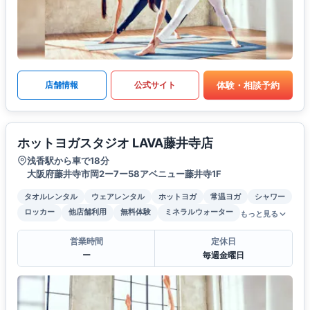
体験・相談予約
店舗情報
公式サイト
ホットヨガスタジオ LAVA藤井寺店
浅香駅から車で18分
大阪府藤井寺市岡2ー7ー58アベニュー藤井寺1F
タオルレンタル
ウェアレンタル
ホットヨガ
常温ヨガ
シャワー
ロッカー
他店舗利用
無料体験
ミネラルウォーター
もっと見る
営業時間
定休日
ー
毎週金曜日