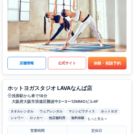
体験・相談予約
店舗情報
公式サイト
ホットヨガスタジオ LAVAなんば店
浅香駅から車で18分
大阪府大阪市浪速区難波中2ー3ー12MMOビル4F
タオルレンタル
ウェアレンタル
マシンピラティス
ホットヨガ
シャワー
ロッカー
他店舗利用
無料体験
もっと見る
営業時間
定休日