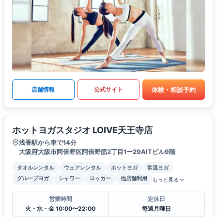
体験・相談予約
店舗情報
公式サイト
ホットヨガスタジオ LOIVE天王寺店
浅香駅から車で14分
大阪府大阪市阿倍野区阿倍野筋2丁目1ー29AITビル9階
タオルレンタル
ウェアレンタル
ホットヨガ
常温ヨガ
グループヨガ
シャワー
ロッカー
他店舗利用
もっと見る
営業時間
定休日
火・水・金 10:00〜22:00
毎週月曜日