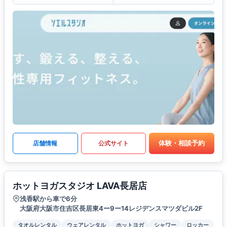
体験・相談予約
店舗情報
公式サイト
ホットヨガスタジオ LAVA長居店
浅香駅から車で6分
大阪府大阪市住吉区長居東4ー9ー14レジデンスマツダビル2F
タオルレンタル
ウェアレンタル
ホットヨガ
シャワー
ロッカー