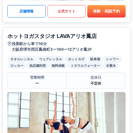
体験・相談予約
店舗情報
公式サイト
ホットヨガスタジオ LAVAアリオ鳳店
浅香駅から車で16分
大阪府堺市西区鳳南町3ー199ー12アリオ鳳2F
タオルレンタル
ウェアレンタル
ホットヨガ
駐車場
シャワー
ロッカー
他店舗利用
無料体験
ミネラルウォーター
水素水
営業時間
定休日
ー
不定休