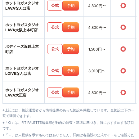
ホットヨガスタジオ
○
公式
予約
4,800円〜
LAVAなんば店
ホットヨガスタジオ
○
公式
予約
4,800円〜
LAVA大阪上本町店
ボディーズ近鉄上本
○
公式
予約
1,500円〜
町店
ホットヨガスタジオ
○
公式
予約
8,910円〜
LOIVEなんば店
ホットヨガスタジオ
○
公式
予約
4,800円〜
LAVA大正店
※上記には、施設運営者から情報提供のあった施設を掲載しています。全施設は下の一
覧で確認できます。
※「○」は、FIT PALETTE編集部が独自の調査・基準に基づき、特におすすめする項目
です。
※「－」は未提供を示すものではありません。詳細は各施設の公式サイトをご確認くだ