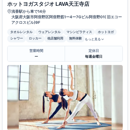
ホットヨガスタジオ LAVA天王寺店
浅香駅から車で14分
大阪府大阪市阿倍野区阿倍野筋1ー4ー7Gビル阿倍野01( 旧エコー
アクロスビル)9F
タオルレンタル
ウェアレンタル
マシンピラティス
ホットヨガ
シャワー
ロッカー
他店舗利用
無料体験
もっと見る
営業時間
定休日
ー
毎週金曜日