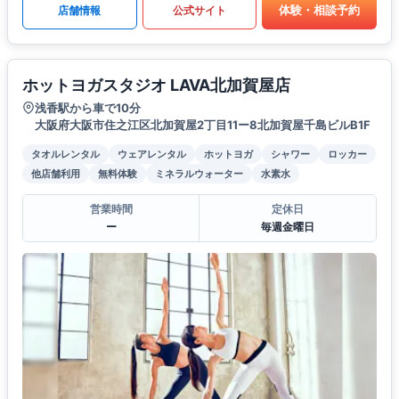
体験・相談予約
店舗情報
公式サイト
ホットヨガスタジオ LAVA北加賀屋店
浅香駅から車で10分
大阪府大阪市住之江区北加賀屋2丁目11ー8北加賀屋千島ビルB1F
タオルレンタル
ウェアレンタル
ホットヨガ
シャワー
ロッカー
他店舗利用
無料体験
ミネラルウォーター
水素水
営業時間
定休日
ー
毎週金曜日