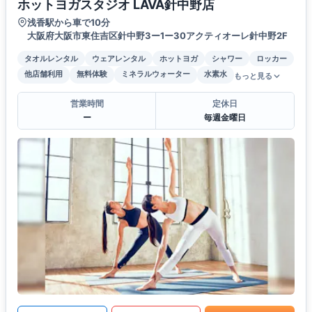
ホットヨガスタジオ LAVA針中野店
浅香駅から車で10分
大阪府大阪市東住吉区針中野3ー1ー30アクティオーレ針中野2F
タオルレンタル
ウェアレンタル
ホットヨガ
シャワー
ロッカー
他店舗利用
無料体験
ミネラルウォーター
水素水
もっと見る
営業時間
定休日
ー
毎週金曜日