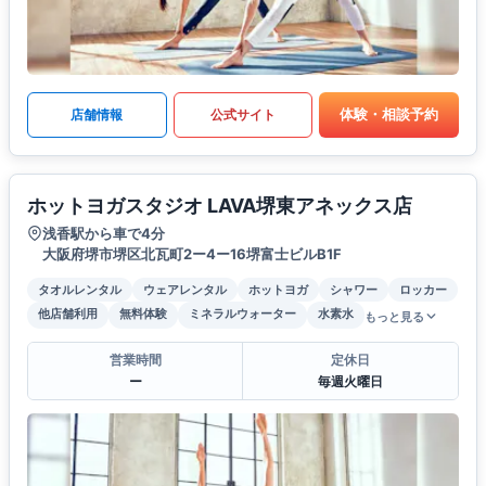
体験・相談予約
店舗情報
公式サイト
ホットヨガスタジオ LAVA堺東アネックス店
浅香駅から車で4分
大阪府堺市堺区北瓦町2ー4ー16堺富士ビルB1F
タオルレンタル
ウェアレンタル
ホットヨガ
シャワー
ロッカー
他店舗利用
無料体験
ミネラルウォーター
水素水
もっと見る
営業時間
定休日
ー
毎週火曜日