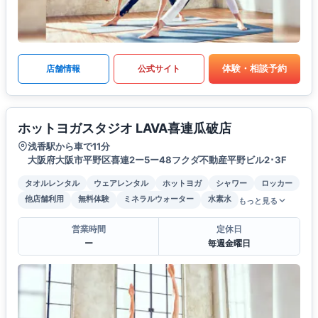
体験・相談予約
店舗情報
公式サイト
ホットヨガスタジオ LAVA喜連瓜破店
浅香駅から車で11分
大阪府大阪市平野区喜連2ー5ー48フクダ不動産平野ビル2･3F
タオルレンタル
ウェアレンタル
ホットヨガ
シャワー
ロッカー
他店舗利用
無料体験
ミネラルウォーター
水素水
もっと見る
営業時間
定休日
ー
毎週金曜日