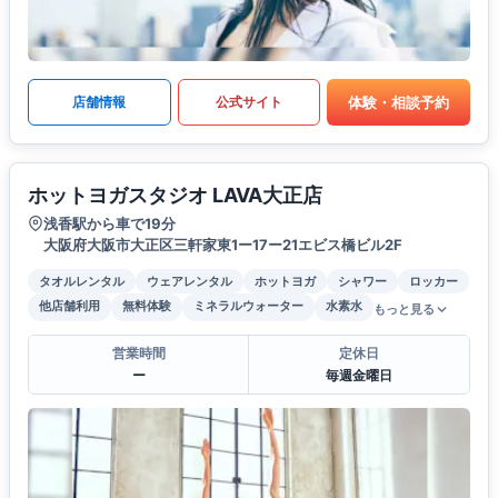
体験・相談予約
店舗情報
公式サイト
ホットヨガスタジオ LAVA大正店
浅香駅から車で19分
大阪府大阪市大正区三軒家東1ー17ー21エビス橋ビル2F
タオルレンタル
ウェアレンタル
ホットヨガ
シャワー
ロッカー
他店舗利用
無料体験
ミネラルウォーター
水素水
もっと見る
営業時間
定休日
ー
毎週金曜日