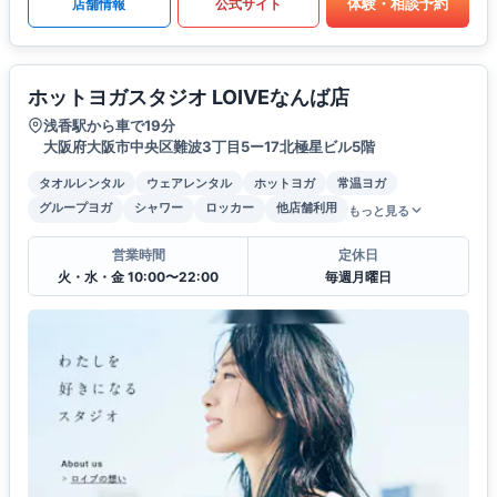
体験・相談予約
店舗情報
公式サイト
ホットヨガスタジオ LOIVEなんば店
浅香駅から車で19分
大阪府大阪市中央区難波3丁目5ー17北極星ビル5階
タオルレンタル
ウェアレンタル
ホットヨガ
常温ヨガ
グループヨガ
シャワー
ロッカー
他店舗利用
もっと見る
営業時間
定休日
火・水・金 10:00〜22:00
毎週月曜日