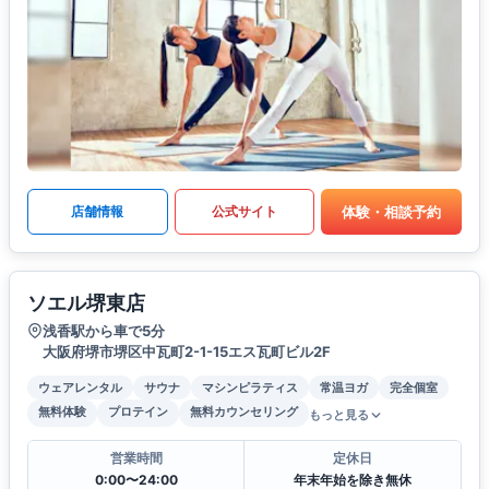
体験・相談予約
店舗情報
公式サイト
ソエル堺東店
浅香駅から車で5分
大阪府堺市堺区中瓦町2-1-15エス瓦町ビル2F
ウェアレンタル
サウナ
マシンピラティス
常温ヨガ
完全個室
無料体験
プロテイン
無料カウンセリング
もっと見る
営業時間
定休日
0:00〜24:00
年末年始を除き無休