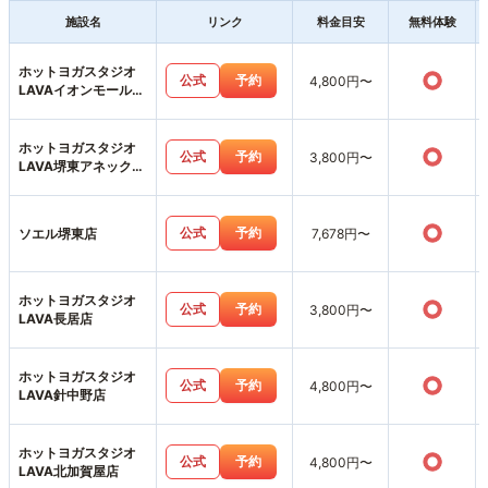
施設名
リンク
料金目安
無料体験
ホットヨガスタジオ
○
公式
予約
4,800円〜
LAVAイオンモール堺
北花田店
ホットヨガスタジオ
○
公式
予約
3,800円〜
LAVA堺東アネックス
店
○
公式
予約
ソエル堺東店
7,678円〜
ホットヨガスタジオ
○
公式
予約
3,800円〜
LAVA長居店
ホットヨガスタジオ
○
公式
予約
4,800円〜
LAVA針中野店
ホットヨガスタジオ
○
公式
予約
4,800円〜
LAVA北加賀屋店