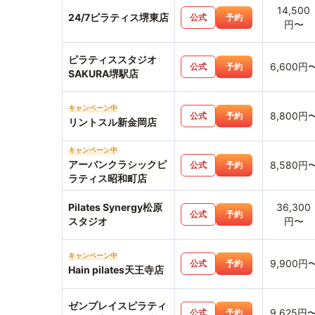
14,500
24/7ピラティス堺東店
公式
予約
円〜
ピラティススタジオ
6,600円
公式
予約
SAKURA堺駅店
キャンペーン中
8,800円
公式
予約
リントスル新金岡店
キャンペーン中
アーバンクラシックピ
8,580円
公式
予約
ラティス昭和町店
Pilates Synergy松原
36,300
公式
予約
スタジオ
円〜
キャンペーン中
9,900円
公式
予約
Hain pilates天王寺店
ゼンプレイスピラティ
9,625円
公式
予約