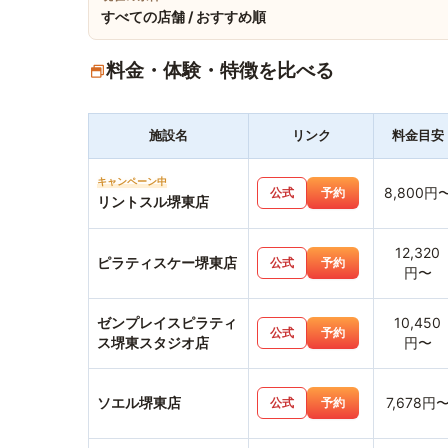
すべての店舗 / おすすめ順
料金・体験・特徴を比べる
施設名
リンク
料金目安
キャンペーン中
8,800円
公式
予約
リントスル堺東店
12,320
ピラティスケー堺東店
公式
予約
円〜
ゼンプレイスピラティ
10,450
公式
予約
ス堺東スタジオ店
円〜
ソエル堺東店
7,678円
公式
予約