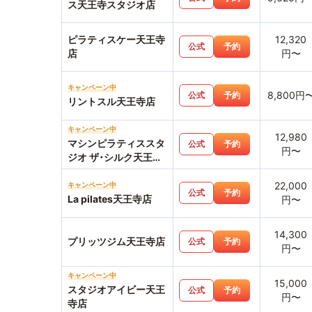
ス天王寺スタジオ店
ピラティスケー天王寺
12,320
公式
予約
店
円〜
キャンペーン中
8,800円
公式
予約
リントスル天王寺店
キャンペーン中
12,980
マシンピラティススタ
公式
予約
円〜
ジオ ザ･シルク天王寺
MIO店
22,000
キャンペーン中
公式
予約
La pilates天王寺店
円〜
14,300
プリッツジム天王寺店
公式
予約
円〜
キャンペーン中
15,000
スタジオアイビー天王
公式
予約
円〜
寺店