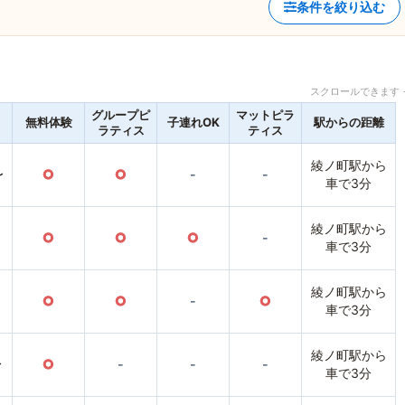
条件を絞り込む
スクロールできます 
グループピ
マットピラ
無料体験
子連れOK
駅からの距離
ラティス
ティス
綾ノ町駅から
〜
○
○
-
-
車で3分
綾ノ町駅から
○
○
○
-
車で3分
綾ノ町駅から
○
○
-
○
車で3分
綾ノ町駅から
〜
○
-
-
-
車で3分