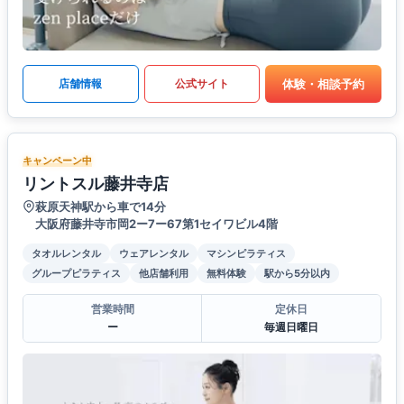
体験・相談予約
店舗情報
公式サイト
キャンペーン中
リントスル藤井寺店
萩原天神駅から車で14分
大阪府藤井寺市岡2ー7ー67第1セイワビル4階
タオルレンタル
ウェアレンタル
マシンピラティス
グループピラティス
他店舗利用
無料体験
駅から5分以内
営業時間
定休日
ー
毎週日曜日