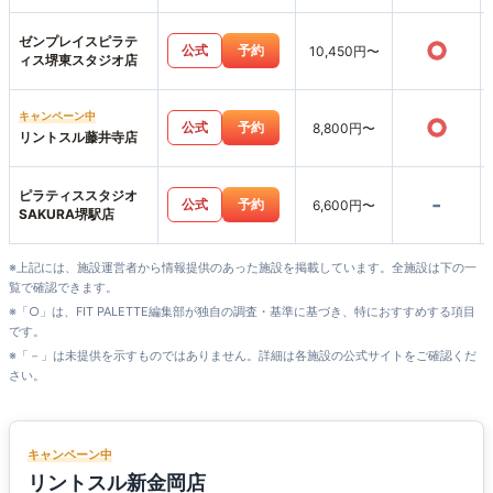
ゼンプレイスピラテ
○
公式
予約
10,450円〜
ィス堺東スタジオ店
キャンペーン中
○
公式
予約
8,800円〜
リントスル藤井寺店
ピラティススタジオ
-
公式
予約
6,600円〜
SAKURA堺駅店
※上記には、施設運営者から情報提供のあった施設を掲載しています。全施設は下の一
覧で確認できます。
※「○」は、FIT PALETTE編集部が独自の調査・基準に基づき、特におすすめする項目
です。
※「－」は未提供を示すものではありません。詳細は各施設の公式サイトをご確認くだ
さい。
キャンペーン中
リントスル新金岡店