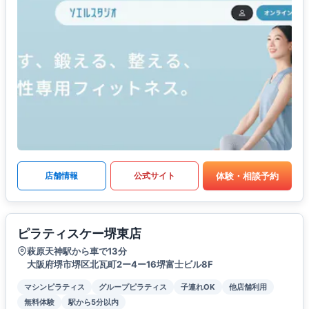
体験・相談予約
店舗情報
公式サイト
ピラティスケー堺東店
萩原天神駅から車で13分
大阪府堺市堺区北瓦町2ー4ー16堺富士ビル8F
マシンピラティス
グループピラティス
子連れOK
他店舗利用
無料体験
駅から5分以内