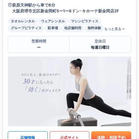
萩原天神駅から車で8分
大阪府堺市北区新金岡町5ー1ー6ドン･キホーテ新金岡店2F
タオルレンタル
ウェアレンタル
マシンピラティス
グループピラティス
駐車場
他店舗利用
無料体験
もっと見る
営業時間
定休日
ー
毎週日曜日
体験・相談予約
店舗情報
公式サイト