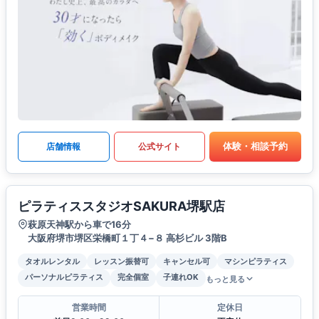
体験・相談予約
店舗情報
公式サイト
ピラティススタジオSAKURA堺駅店
萩原天神駅から車で16分
大阪府堺市堺区栄橋町１丁４−８ 高杉ビル 3階B
タオルレンタル
レッスン振替可
キャンセル可
マシンピラティス
パーソナルピラティス
完全個室
子連れOK
もっと見る
営業時間
定休日