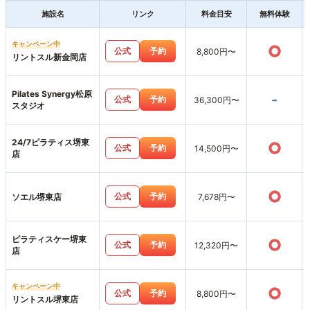
施設名
リンク
料金目安
無料体験
キャンペーン中
○
公式
予約
8,800円〜
リントスル新金岡店
Pilates Synergy松原
-
公式
予約
36,300円〜
スタジオ
24/7ピラティス堺東
○
公式
予約
14,500円〜
店
○
公式
予約
ソエル堺東店
7,678円〜
ピラティスケー堺東
○
公式
予約
12,320円〜
店
キャンペーン中
○
公式
予約
8,800円〜
リントスル堺東店