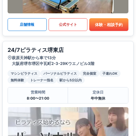
体験・相談予約
店舗情報
公式サイト
24/7ピラティス堺東店
萩原天神駅から車で13分
大阪府堺市堺区中瓦町2-3-29Kウエノビル3階
マシンピラティス
パーソナルピラティス
完全個室
子連れOK
無料体験
トレーナー指名
駅から5分以内
営業時間
定休日
8:00〜21:00
年中無休