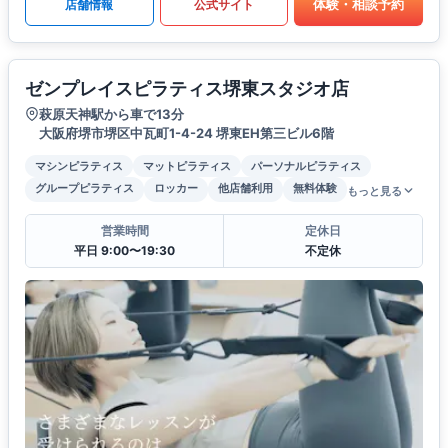
体験・相談予約
店舗情報
公式サイト
ゼンプレイスピラティス堺東スタジオ店
萩原天神駅から車で13分
大阪府堺市堺区中瓦町1-4-24 堺東EH第三ビル6階
マシンピラティス
マットピラティス
パーソナルピラティス
グループピラティス
ロッカー
他店舗利用
無料体験
もっと見る
営業時間
定休日
平日 9:00〜19:30
不定休