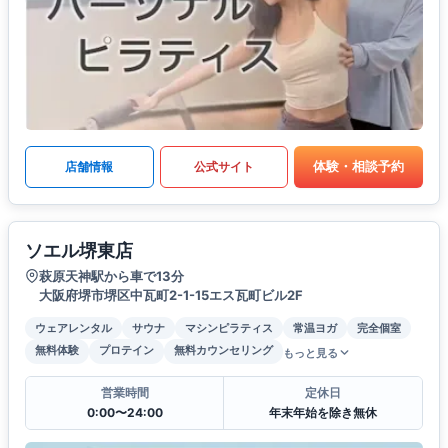
体験・相談予約
店舗情報
公式サイト
ソエル堺東店
萩原天神駅から車で13分
大阪府堺市堺区中瓦町2-1-15エス瓦町ビル2F
ウェアレンタル
サウナ
マシンピラティス
常温ヨガ
完全個室
無料体験
プロテイン
無料カウンセリング
もっと見る
営業時間
定休日
0:00〜24:00
年末年始を除き無休