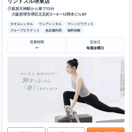
リントスル堺東店
萩原天神駅から車で13分
大阪府堺市堺区北瓦町2ー4ー12岡本ビル6F
タオルレンタル
ウェアレンタル
マシンピラティス
グループピラティス
他店舗利用
無料体験
営業時間
定休日
ー
毎週金曜日