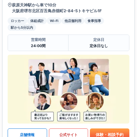
萩原天神駅から車で10分
大阪府堺市北区百舌鳥赤畑町2-84-5トキヤビル1F
ロッカー
体組成計
Wi-Fi
他店舗利用
食事指導
駅から5分以内
営業時間
定休日
24:00間
定休日なし
体験・相談予約
店舗情報
公式サイト