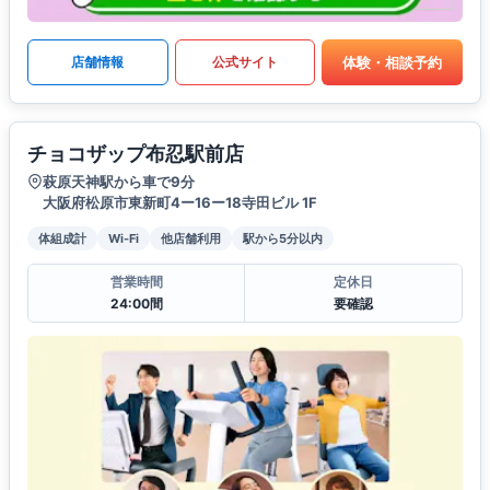
体験・相談予約
店舗情報
公式サイト
チョコザップ布忍駅前店
萩原天神駅から車で9分
大阪府松原市東新町4ー16ー18寺田ビル 1F
体組成計
Wi-Fi
他店舗利用
駅から5分以内
営業時間
定休日
24:00間
要確認