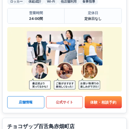
ロッカー
体組成計
Wi-Fi
他店舗利用
食事指導
営業時間
定休日
24:00間
定休日なし
体験・相談予約
店舗情報
公式サイト
チョコザップ百舌鳥赤畑町店