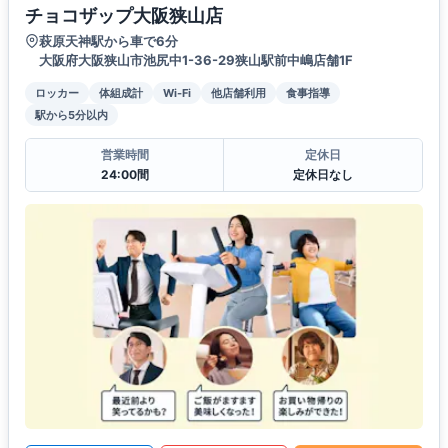
チョコザップ大阪狭山店
萩原天神駅から車で6分
大阪府大阪狭山市池尻中1-36-29狭山駅前中嶋店舗1F
ロッカー
体組成計
Wi-Fi
他店舗利用
食事指導
駅から5分以内
営業時間
定休日
24:00間
定休日なし