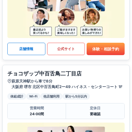
体験・相談予約
店舗情報
公式サイト
チョコザップ中百舌鳥二丁目店
萩原天神駅から車で8分
大阪府 堺市 北区中百舌鳥町2ー49 ハイネス・センターコート 1F
体組成計
Wi-Fi
他店舗利用
駅から5分以内
営業時間
定休日
24:00間
要確認