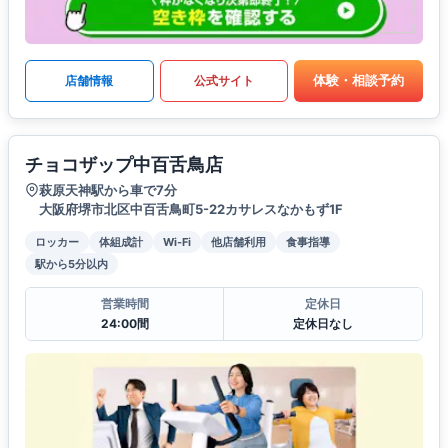
体験・相談予約
店舗情報
公式サイト
チョコザップ中百舌鳥店
萩原天神駅から車で7分
大阪府堺市北区中百舌鳥町5-22カサレスなかもず1F
ロッカー
体組成計
Wi-Fi
他店舗利用
食事指導
駅から5分以内
営業時間
定休日
24:00間
定休日なし