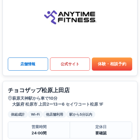
体験・相談予約
店舗情報
公式サイト
チョコザップ松原上田店
萩原天神駅から車で10分
大阪府 松原市 上田2ー13ー6 セイワコート松原 1F
体組成計
Wi-Fi
他店舗利用
駅から5分以内
営業時間
定休日
24:00間
要確認