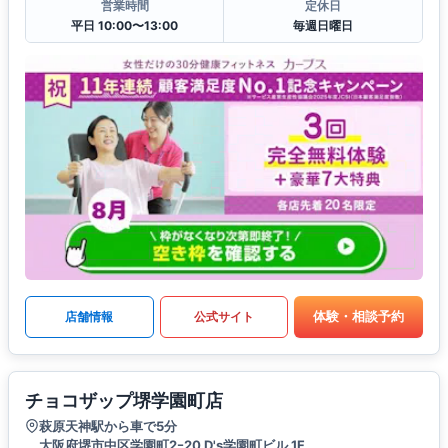
営業時間
定休日
平日 10:00〜13:00
毎週日曜日
体験・相談予約
店舗情報
公式サイト
チョコザップ堺学園町店
萩原天神駅から車で5分
大阪府堺市中区学園町2ｰ20 D's学園町ビル 1F