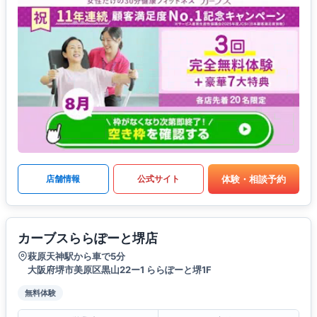
体験・相談予約
店舗情報
公式サイト
カーブスららぽーと堺店
萩原天神駅から車で5分
大阪府堺市美原区黒山22ー1 ららぽーと堺1F
無料体験