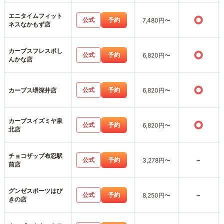
エニタイムフィット
○
公式
予約
7,480円〜
ネスなかもず店
カーブスフレスポし
○
公式
予約
6,820円〜
んかな店
○
公式
予約
カーブス堺深井店
6,820円〜
カーブスイズミヤ泉
○
公式
予約
6,820円〜
北店
チョコザップ布忍駅
-
公式
予約
3,278円〜
前店
グンゼスポーツはび
-
公式
予約
8,250円〜
きの店