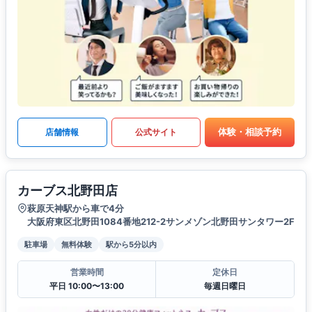
体験・相談予約
店舗情報
公式サイト
カーブス北野田店
萩原天神駅から車で4分
大阪府東区北野田1084番地212-2サンメゾン北野田サンタワー2F
駐車場
無料体験
駅から5分以内
営業時間
定休日
平日 10:00〜13:00
毎週日曜日