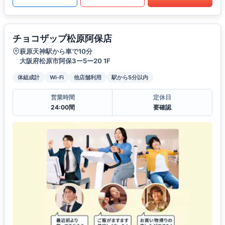
チョコザップ松原阿保店
萩原天神駅から車で10分
大阪府松原市阿保3ー5ー20 1F
体組成計
Wi-Fi
他店舗利用
駅から5分以内
営業時間
定休日
24:00間
要確認