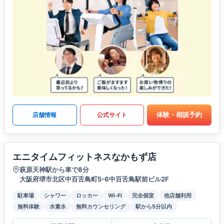
体験・相談予約
店舗情報
公式サイト
エニタイムフィットネスなかもず店
萩原天神駅から車で8分
大阪府堺市北区中百舌鳥町5-6中百舌鳥駅前ビル2F
駐車場
シャワー
ロッカー
Wi-Fi
完全個室
他店舗利用
無料体験
水素水
無料カウンセリング
駅から5分以内