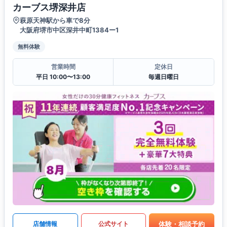
カーブス堺深井店
萩原天神駅から車で8分
大阪府堺市中区深井中町1384ー1
無料体験
営業時間
定休日
平日 10:00〜13:00
毎週日曜日
体験・相談予約
店舗情報
公式サイト