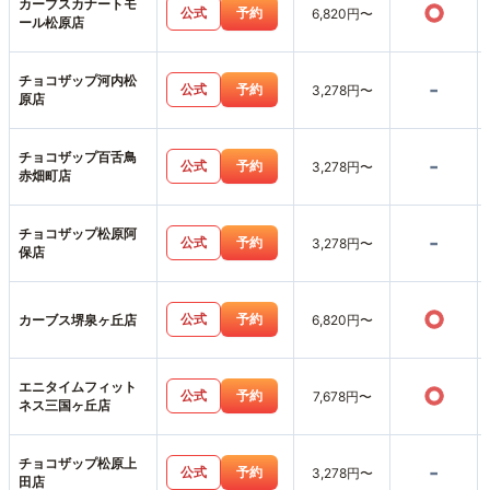
カーブスカナートモ
○
公式
予約
6,820円〜
ール松原店
チョコザップ河内松
-
公式
予約
3,278円〜
原店
チョコザップ百舌鳥
-
公式
予約
3,278円〜
赤畑町店
チョコザップ松原阿
-
公式
予約
3,278円〜
保店
○
公式
予約
カーブス堺泉ヶ丘店
6,820円〜
エニタイムフィット
○
公式
予約
7,678円〜
ネス三国ヶ丘店
チョコザップ松原上
-
公式
予約
3,278円〜
田店