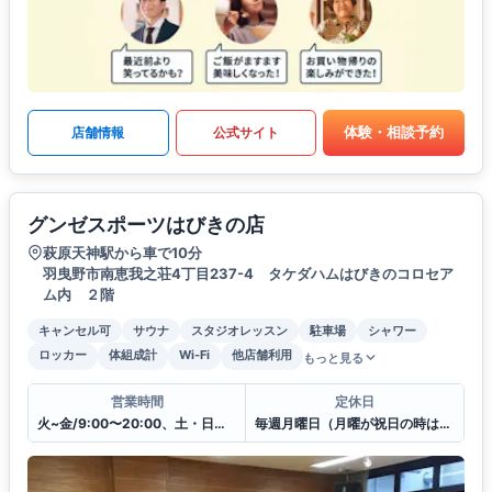
体験・相談予約
店舗情報
公式サイト
グンゼスポーツはびきの店
萩原天神駅から車で10分
羽曳野市南恵我之荘4丁目237-4 タケダハムはびきのコロセア
ム内 ２階
キャンセル可
サウナ
スタジオレッスン
駐車場
シャワー
ロッカー
体組成計
Wi-Fi
他店舗利用
もっと見る
営業時間
定休日
火~金/9:00〜20:00、土・日・祝日/9:00〜19:00
毎週月曜日（月曜が祝日の時は翌日）・年末年始・施設メンテナンス日 他