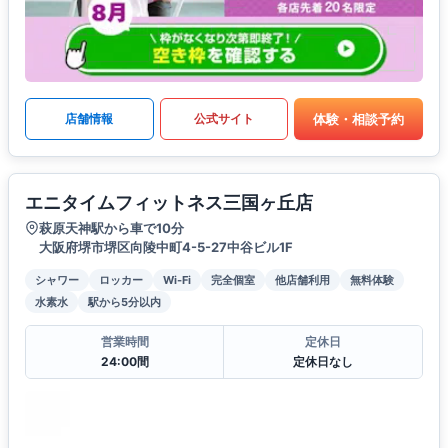
体験・相談予約
店舗情報
公式サイト
エニタイムフィットネス三国ヶ丘店
萩原天神駅から車で10分
大阪府堺市堺区向陵中町4-5-27中谷ビル1F
シャワー
ロッカー
Wi-Fi
完全個室
他店舗利用
無料体験
水素水
駅から5分以内
営業時間
定休日
24:00間
定休日なし