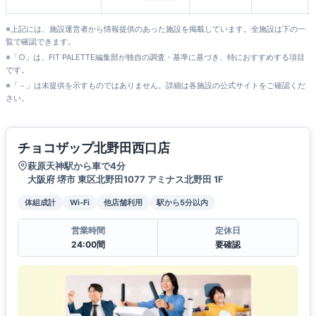
※上記には、施設運営者から情報提供のあった施設を掲載しています。全施設は下の一
覧で確認できます。
※「○」は、FIT PALETTE編集部が独自の調査・基準に基づき、特におすすめする項目
です。
※「－」は未提供を示すものではありません。詳細は各施設の公式サイトをご確認くだ
さい。
チョコザップ北野田西口店
萩原天神駅から車で4分
大阪府 堺市 東区北野田1077 アミナス北野田 1F
体組成計
Wi-Fi
他店舗利用
駅から5分以内
営業時間
定休日
24:00間
要確認