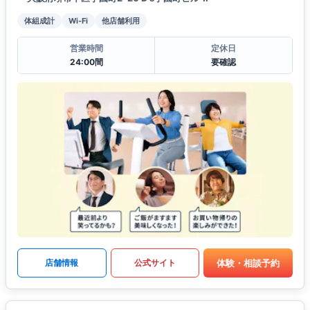
体組成計
Wi-Fi
他店舗利用
営業時間
定休日
24:00間
要確認
体験・相談予約
店舗情報
公式サイト