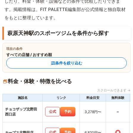
したり、料金・体験・設備などの条件で比較したりできま
す。掲載情報は、FIT PALETTE編集部が公式情報と独自取材
をもとに整理しています。
萩原天神駅のスポーツジムを条件から探す
現在の条件
すべての店舗 / おすすめ順
条件を絞り込む
料金・体験・特徴を比べる
スクロールできます →
施設名
リンク
料金目安
無料体験
チョコザップ北野田
-
公式
予約
3,278円〜
西口店
○
公式
予約
カーブス北野田店
6,820円〜