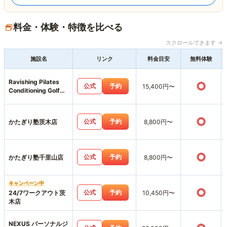
料金・体験・特徴を比べる
スクロールできます →
施設名
リンク
料金目安
無料体験
Ravishing Pilates
○
公式
予約
15,400円〜
Conditioning Golf
Gym
○
公式
予約
かたぎり塾茨木店
8,800円〜
○
公式
予約
かたぎり塾千里山店
8,800円〜
キャンペーン中
○
公式
予約
24/7ワークアウト茨
10,450円〜
木店
NEXUS パーソナルジ