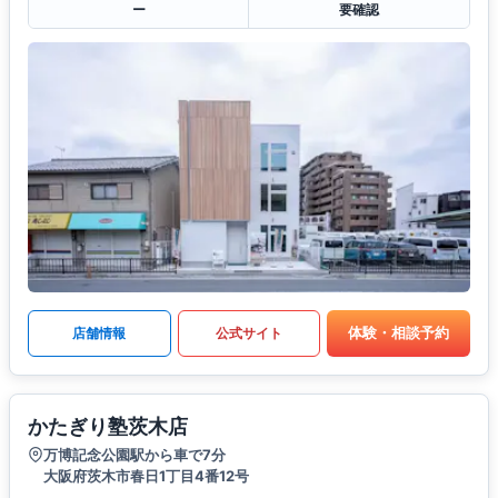
ー
要確認
体験・相談予約
店舗情報
公式サイト
かたぎり塾茨木店
万博記念公園駅から車で7分
大阪府茨木市春日1丁目4番12号