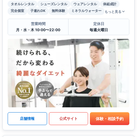
タオルレンタル
シューズレンタル
ウェアレンタル
体組成計
完全個室
子連れOK
無料体験
ミネラルウォーター
もっと見る
営業時間
定休日
月・水・木 10:00〜22:00
毎週火曜日
体験・相談予約
店舗情報
公式サイト