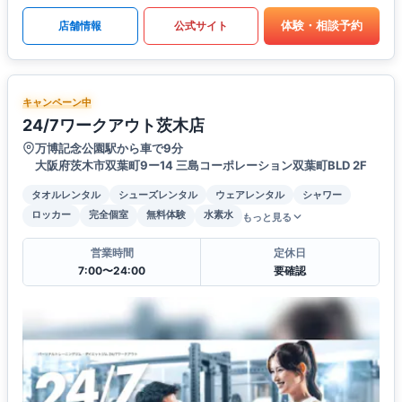
体験・相談予約
店舗情報
公式サイト
キャンペーン中
24/7ワークアウト茨木店
万博記念公園駅から車で9分
大阪府茨木市双葉町9ー14 三島コーポレーション双葉町BLD 2F
タオルレンタル
シューズレンタル
ウェアレンタル
シャワー
ロッカー
完全個室
無料体験
水素水
もっと見る
営業時間
定休日
7:00〜24:00
要確認