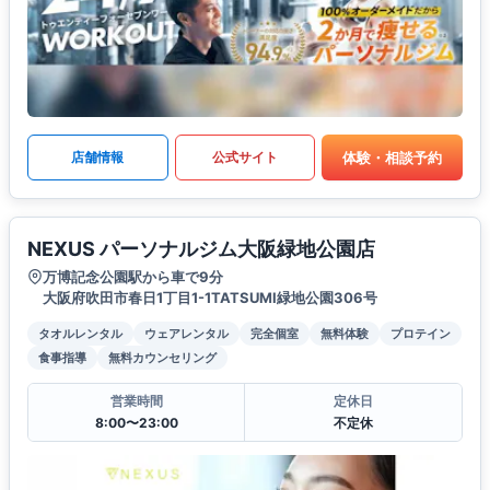
体験・相談予約
店舗情報
公式サイト
NEXUS パーソナルジム大阪緑地公園店
万博記念公園駅から車で9分
大阪府吹田市春日1丁目1-1TATSUMI緑地公園306号
タオルレンタル
ウェアレンタル
完全個室
無料体験
プロテイン
食事指導
無料カウンセリング
営業時間
定休日
8:00〜23:00
不定休