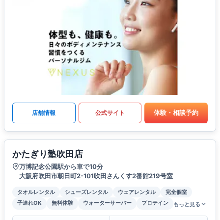
体験・相談予約
店舗情報
公式サイト
かたぎり塾吹田店
万博記念公園駅から車で10分
大阪府吹田市朝日町2-101吹田さんくす2番館219号室
タオルレンタル
シューズレンタル
ウェアレンタル
完全個室
子連れOK
無料体験
ウォーターサーバー
プロテイン
もっと見る