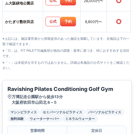
○
公式
予約
28,000円〜
ム大阪緑地公園店
○
公式
予約
かたぎり塾吹田店
8,800円〜
※上記には、施設運営者から情報提供のあった施設を掲載しています。全施設は下の一
覧で確認できます。
※「○」は、FIT PALETTE編集部が独自の調査・基準に基づき、特におすすめする項目
です。
※「－」は未提供を示すものではありません。詳細は各施設の公式サイトをご確認くだ
さい。
Ravishing Pilates Conditioning Golf Gym
万博記念公園駅から徒歩13分
大阪府吹田市山田北８−５
マシンピラティス
セミパーソナルピラティス
パーソナルピラティス
無料体験
ウォーターサーバー
ミネラルウォーター
営業時間
定休日