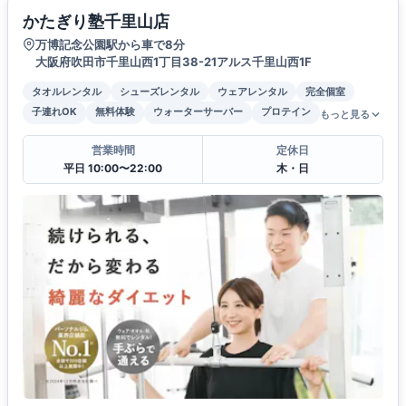
かたぎり塾千里山店
万博記念公園駅から車で8分
大阪府吹田市千里山西1丁目38-21アルス千里山西1F
タオルレンタル
シューズレンタル
ウェアレンタル
完全個室
子連れOK
無料体験
ウォーターサーバー
プロテイン
もっと見る
営業時間
定休日
平日 10:00〜22:00
木・日