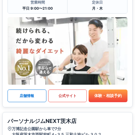
営業時間
定休日
平日 9:00〜21:00
月・木
体験・相談予約
店舗情報
公式サイト
パーソナルジムNEXT茨木店
万博記念公園駅から車で7分
大阪府茨木市西駅前町４-３５ 三和土地ビル ３０２